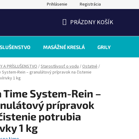
Prihlásenie
Registrácia
PRÁZDNY KOŠÍK
NÁKUPNÝ
KOŠÍK
ÍSLUŠENSTVO
MASÁŽNÉ KRESLÁ
GRILY
INÉ
KY A PRÍSLUŠENSTVO
/
Starostlivosť o vodu
/
Ostatné
/
 System-Rein – granulátový prípravok na čistenie
vírivky 1 kg
 Time System-Rein –
nulátový prípravok
čistenie potrubia
ivky 1 kg