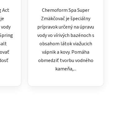
g Act
Chemoform Spa Super
je
Zmäkčovač je špeciálny
 vody
prípravok určený na úpravu
tSpring
vody vo vírivých bazénoch s
alt
obsahom látok viažucich
ovať
vápnik a kovy. Pomáha
dosť
obmedziť tvorbu vodného
kameňa,...