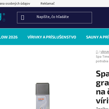
ana osobných údajov
Reklamačný poriadok
Kontakty
LOW 2026
VÍRIVKY A PRÍSLUŠENSTVO
SAUNY A PR
Domov
/
VÍRIV
Spa Time
potrubia 
Spa
gra
na 
vír