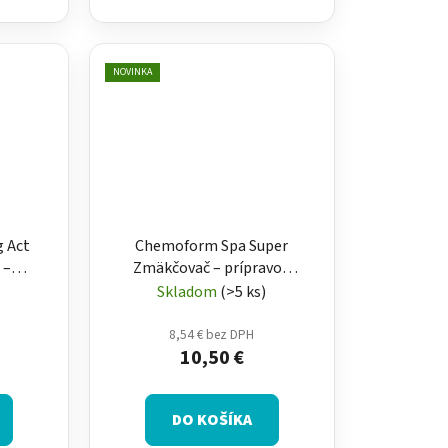
NOVINKA
g Act
Chemoform Spa Super
 –
Zmäkčovač – prípravok
 ACE
proti vodnému kameňu a
Skladom
(>5 ks)
kovom vo vírivke 250 ml
8,54 € bez DPH
10,50 €
DO KOŠÍKA