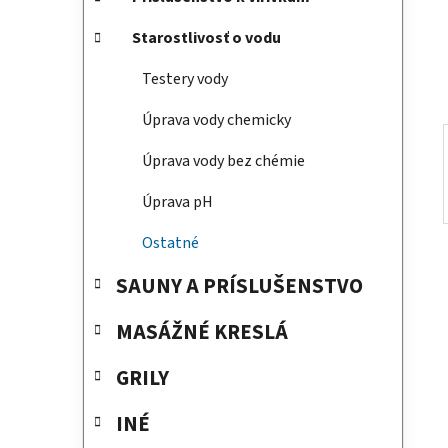
e
n
e
Starostlivosť o vodu
l
Testery vody
Úprava vody chemicky
Úprava vody bez chémie
Úprava pH
Ostatné
SAUNY A PRÍSLUŠENSTVO
MASÁŽNÉ KRESLÁ
GRILY
INÉ