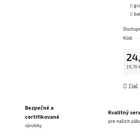
gr
bal
Dostup
Kód:
24
19,76 
Jednot
Tlač
Bezpečné a
Kvalitný serv
certifikované
pre našich zák
výrobky