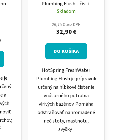
anný
Plumbing Flush – čistič
ch
potrubia vírivky 500 ml
Skladom
26,75 € bez DPH
32,90 €
)
DO KOŠÍKA
HotSpring FreshWater
e je
Plumbing Flush je prípravok
určený
určený na hĺbkové čistenie
ie a
vnútorného potrubia
ivých
vírivých bazénov. Pomáha
noviť
odstraňovať nahromadené
rchov,
nečistoty, mastnotu,
..
zvyšky...