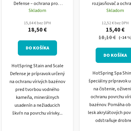
Defense – ochrana proti
rozjasňovač a ochr
vodnému kameňu a
prípravok na povr
Skladom
Skladom
škvrnám na povrchu
vírivky 500 ml
vírivky 500 ml
15,04 € bez DPH
12,52 € bez DPH
18,50 €
15,40 €
18,10 €
(–14 %
DO KOŠÍKA
DO KOŠÍKA
HotSpring Stain and Scale
HotSpring Spa Shin
Defense je prípravok určený
špeciálny prípravok 
na ochranu vírivých bazénov
na čistenie, oživen
pred tvorbou vodného
ochranu povrchu vír
kameňa, minerálnych
bazénov. Pomáha ob
usadenín a nežiaducich
lesk akrylátových pov
škvŕn na povrchu vírivky....
odstraňuje drobné.