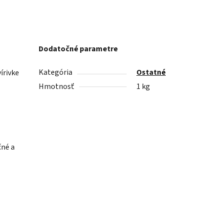
Dodatočné parametre
Kategória
Ostatné
írivke
Hmotnosť
1 kg
čné a