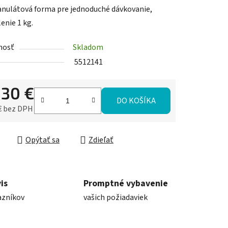
anulátová forma pre jednoduché dávkovanie,
enie 1 kg.
nosť
Skladom
5512141
,30 €
DO KOŠÍKA
€ bez DPH
ková cena:
Opýtať sa
Zdieľať
is
Promptné vybavenie
azníkov
vašich požiadaviek