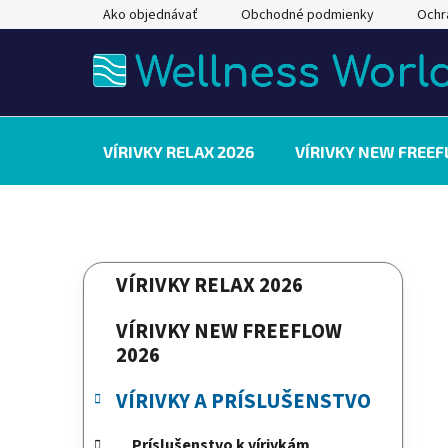
Prejsť
Ako objednávať
Obchodné podmienky
Ochr
na
obsah
VÍRIVKY RELAX 2026
VÍRIVKY NEW FREEF
B
K
Preskočiť
VÍRIVKY RELAX 2026
a
kategórie
o
t
č
VÍRIVKY NEW FREEFLOW
e
n
2026
g
ý
ó
VÍRIVKY A PRÍSLUŠENSTVO
p
r
a
i
Príslušenstvo k vírivkám