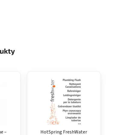
ukty
ne –
HotSpring FreshWater