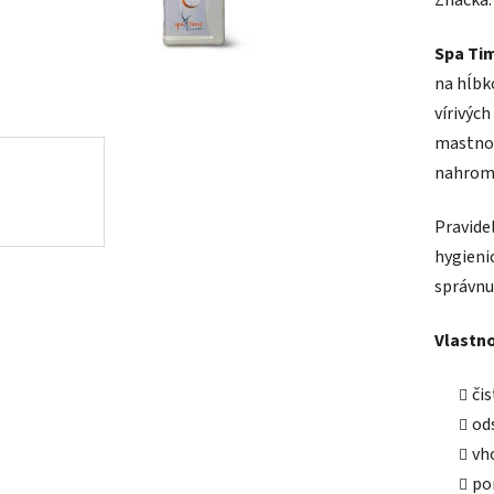
Značka
Spa Ti
na hĺbk
vírivýc
mastnot
nahroma
Pravide
hygieni
správnu 
Vlastno
čis
od
vh
po