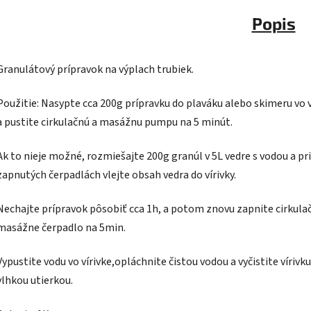
Popis
Granulátový prípravok na výplach trubiek.
Použitie: Nasypte cca 200g prípravku do plaváku alebo skimeru vo v
a pustite cirkulačnú a masážnu pumpu na 5 minút.
Ak to nieje možné, rozmiešajte 200g granúl v 5L vedre s vodou a pri
zapnutých čerpadlách vlejte obsah vedra do vírivky.
Nechajte prípravok pôsobiť cca 1h, a potom znovu zapnite cirkula
masážne čerpadlo na 5min.
Vypustite vodu vo vírivke,opláchnite čistou vodou a vyčistite vírivku
vlhkou utierkou.