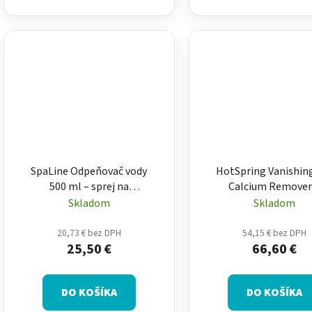
SpaLine Odpeňovač vody
HotSpring Vanishin
500 ml – sprej na
Calcium Remover
odstránenie peny vo
zmäkčovač vody pre
Skladom
Skladom
vírivke
systém víriviek
20,73 € bez DPH
54,15 € bez DPH
25,50 €
66,60 €
DO KOŠÍKA
DO KOŠÍKA