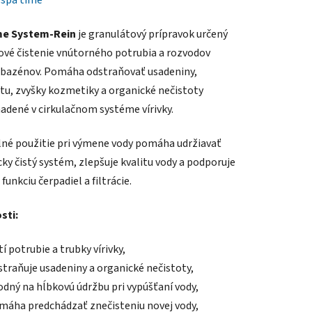
:
spa time
me System-Rein
je granulátový prípravok určený
ové čistenie vnútorného potrubia a rozvodov
h bazénov. Pomáha odstraňovať usadeniny,
u, zvyšky kozmetiky a organické nečistoty
dené v cirkulačnom systéme vírivky.
lné použitie pri výmene vody pomáha udržiavať
cky čistý systém, zlepšuje kvalitu vody a podporuje
funkciu čerpadiel a filtrácie.
sti:
tí potrubie a trubky vírivky,
straňuje usadeniny a organické nečistoty,
odný na hĺbkovú údržbu pri vypúšťaní vody,
máha predchádzať znečisteniu novej vody,