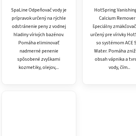
SpaLine Odpeňovač vody je
HotSpring Vanishin
prípravok určený na rýchle
Calcium Remover 
odstránenie peny z vodnej
špeciálny zmäkčovač
hladiny vírivých bazénov.
určený pre vírivky Ho
Pomáha eliminovať
so systémom ACE S
nadmerné penenie
Water. Pomáha zniž
spôsobené zvyškami
obsah vápnika a tvr
kozmetiky, olejov,...
vody, čím...