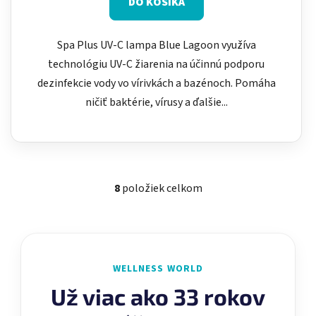
DO KOŠÍKA
Spa Plus UV-C lampa Blue Lagoon využíva
technológiu UV-C žiarenia na účinnú podporu
dezinfekcie vody vo vírivkách a bazénoch. Pomáha
ničiť baktérie, vírusy a ďalšie...
8
položiek celkom
O
v
l
á
d
WELLNESS WORLD
a
c
Už viac ako 33 rokov
i