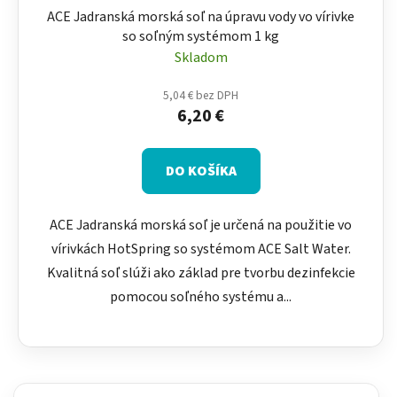
o
ACE Jadranská morská soľ na úpravu vody vo vírivke
v
so soľným systémom 1 kg
Skladom
5,04 € bez DPH
6,20 €
DO KOŠÍKA
ACE Jadranská morská soľ je určená na použitie vo
vírivkách HotSpring so systémom ACE Salt Water.
Kvalitná soľ slúži ako základ pre tvorbu dezinfekcie
pomocou soľného systému a...