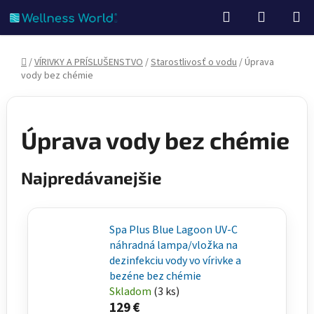
Prejsť
Hľadať
NÁKUP
na
KOŠÍK
obsah
Domov
/
VÍRIVKY A PRÍSLUŠENSTVO
/
Starostlivosť o vodu
/
Úprava
vody bez chémie
Úprava vody bez chémie
Najpredávanejšie
Spa Plus Blue Lagoon UV-C
náhradná lampa/vložka na
dezinfekciu vody vo vírivke a
bezéne bez chémie
Skladom
(3 ks)
129 €