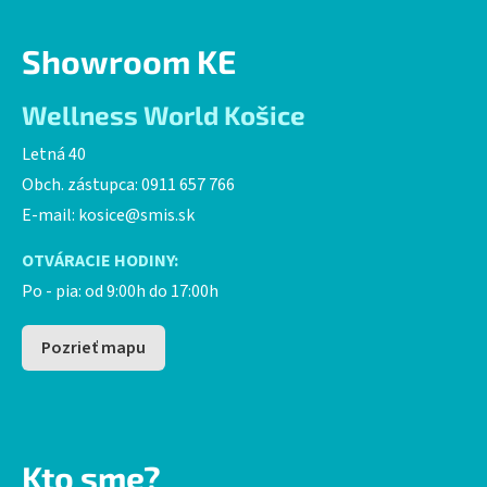
Showroom KE
Wellness World Košice
Letná 40
Obch. zástupca: 0911 657 766
E-mail:
kosice@smis.sk
OTVÁRACIE HODINY:
Po - pia: od 9:00h do 17:00h
Pozrieť mapu
Kto sme?