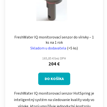
FreshWater IQ monitorovací senzor do vírivky – 1
ks na 1 rok
Skladom u dodavatela
(>5 ks)
165,85 € bez DPH
204 €
DO KOŠÍKA
FreshWater IQ monitorovací senzor HotSpring je
inteligentný systém na sledovanie kvality vody vo
vírivke, ktorý umožňuje jednoduchú kontrolu