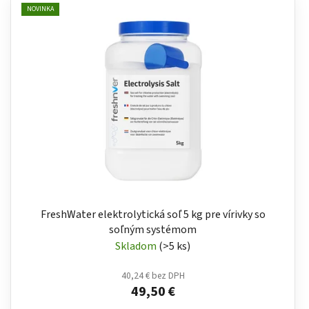
NOVINKA
FreshWater elektrolytická soľ 5 kg pre vírivky so
soľným systémom
Skladom
(>5 ks)
40,24 € bez DPH
49,50 €