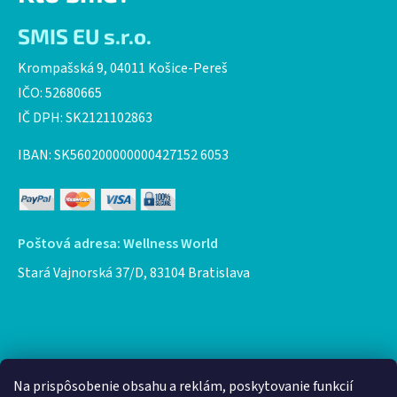
SMIS EU s.r.o.
Krompašská 9, 04011 Košice-Pereš
IČO: 52680665
IČ DPH: SK2121102863
IBAN: SK560200000000427152 6053
Poštová adresa: Wellness World
Stará Vajnorská 37/D, 83104 Bratislava
Facebook
Na prispôsobenie obsahu a reklám, poskytovanie funkcií