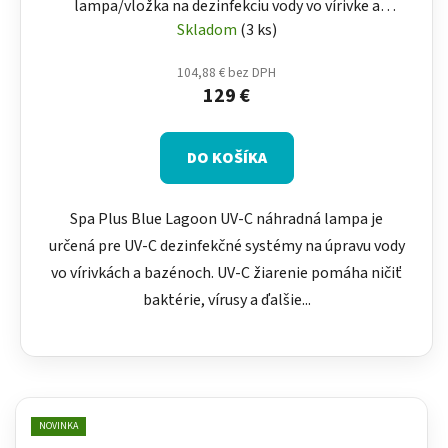
lampa/vložka na dezinfekciu vody vo vírivke a
bezéne bez chémie
Skladom
(3 ks)
104,88 € bez DPH
129 €
DO KOŠÍKA
Spa Plus Blue Lagoon UV-C náhradná lampa je
určená pre UV-C dezinfekčné systémy na úpravu vody
vo vírivkách a bazénoch. UV-C žiarenie pomáha ničiť
baktérie, vírusy a ďalšie...
NOVINKA