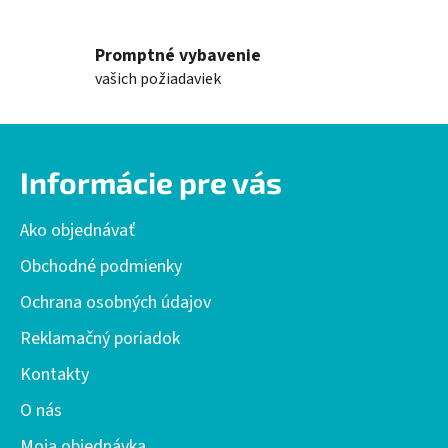
Promptné vybavenie
vašich požiadaviek
Z
á
Informácie pre vás
p
ä
Ako objednávať
t
i
Obchodné podmienky
e
Ochrana osobných údajov
Reklamačný poriadok
Kontakty
O nás
Moja objednávka