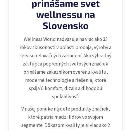
prinášame svet
e
p
wellnessu na
r
v
Slovensko
k
y
Wellness World nadväzuje na viac ako 33
v
ý
rokov skúseností v oblasti predaja, výroby a
p
servisu relaxačných zariadení. Ako výhradný
i
zástupca popredných svetových značiek
s
prinášame zákazníkom overenú kvalitu,
u
moderné technológie a riešenia, ktoré
spájajú komfort, dizajn a dlhodobú
spoľahlivosť.
V našej ponuke nájdete produkty značiek,
ktoré patria medzi lídrov vo svojom
segmente. Dôkazom kvality je aj viac ako 2