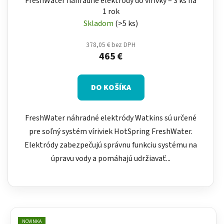
FreshWater náhradné elektródy do vírivky – 3 ks na
1 rok
Skladom
(>5 ks)
378,05 € bez DPH
465 €
DO KOŠÍKA
FreshWater náhradné elektródy Watkins sú určené
pre soľný systém víriviek HotSpring FreshWater.
Elektródy zabezpečujú správnu funkciu systému na
úpravu vody a pomáhajú udržiavať...
NOVINKA