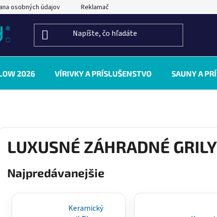
ana osobných údajov
Reklamačný poriadok
Kontakty
LOW 2026
VÍRIVKY A PRÍSLUŠENSTVO
SAUNY A PR
LUXUSNÉ ZÁHRADNÉ GRILY
Najpredávanejšie
Keramický