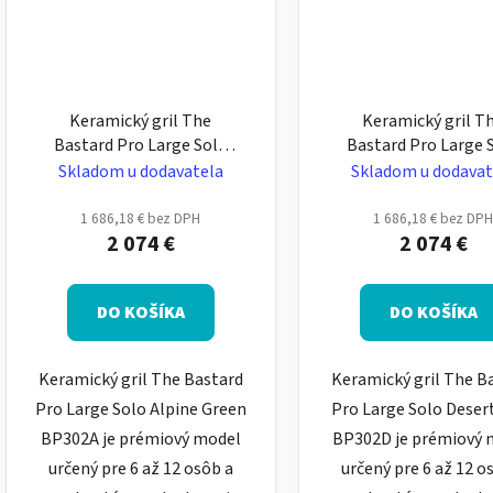
Keramický gril The
Keramický gril T
Bastard Pro Large Solo
Bastard Pro Large 
Alpine Green pre 6–12
Desert Sand pre 6–12
Skladom u dodavatela
Skladom u dodavat
osôb – veľký, matný
– veľký, matný piesk
zelený na zabudovanie
zabudovanie
1 686,18 € bez DPH
1 686,18 € bez DP
2 074 €
2 074 €
DO KOŠÍKA
DO KOŠÍKA
Keramický gril The Bastard
Keramický gril The B
Pro Large Solo Alpine Green
Pro Large Solo Deser
BP302A je prémiový model
BP302D je prémiový 
určený pre 6 až 12 osôb a
určený pre 6 až 12 o