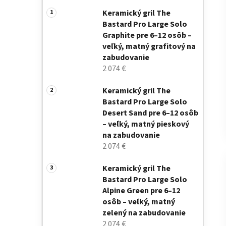
Keramický gril The
Bastard Pro Large Solo
Graphite pre 6–12 osôb –
veľký, matný grafitový na
zabudovanie
2 074 €
Keramický gril The
Bastard Pro Large Solo
Desert Sand pre 6–12 osôb
– veľký, matný pieskový
na zabudovanie
2 074 €
Keramický gril The
Bastard Pro Large Solo
Alpine Green pre 6–12
osôb – veľký, matný
zelený na zabudovanie
2 074 €