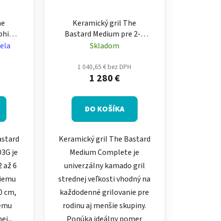
he
Keramický gril The
phite
Bastard Medium pre 2-6
dný,
osôb – stredný, lesklý
ela
Skladom
ý
H
1 040,65 € bez DPH
1 280 €
DO KOŠÍKA
astard
Keramický gril The Bastard
3G je
Medium Complete je
2 až 6
univerzálny kamado gril
ciemu
strednej veľkosti vhodný na
0 cm,
každodenné grilovanie pre
ému
rodinu aj menšie skupiny.
j...
Ponúka ideálny pomer