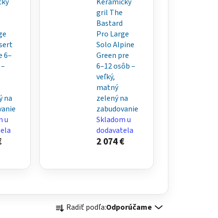
cký
Keramický
gril The
Bastard
ge
Pro Large
sert
Solo Alpine
e 6–
Green pre
 –
6–12 osôb –
veľký,
matný
ý na
zelený na
vanie
zabudovanie
m u
Skladom u
ela
dodavatela
€
2 074 €
R
Radiť podľa:
Odporúčame
a