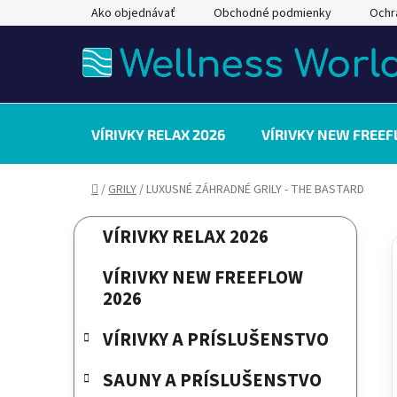
Prejsť
Ako objednávať
Obchodné podmienky
Ochr
na
obsah
VÍRIVKY RELAX 2026
VÍRIVKY NEW FREEF
Domov
/
GRILY
/
LUXUSNÉ ZÁHRADNÉ GRILY - THE BASTARD
B
K
Preskočiť
VÍRIVKY RELAX 2026
a
kategórie
o
t
č
VÍRIVKY NEW FREEFLOW
e
n
2026
g
ý
ó
VÍRIVKY A PRÍSLUŠENSTVO
p
r
a
i
SAUNY A PRÍSLUŠENSTVO
e
n