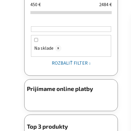
450
€
2484
€
Na sklade
5
ROZBALIŤ FILTER
Prijímame online platby
Top 3 produkty