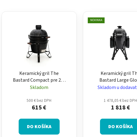
V
ý
NOVINKA
p
i
s
p
r
o
Keramický gril The
Keramický gril T
d
Bastard Compact pre 2-4
Bastard Large Gl
u
osoby – kompaktný, lesklý
Graphite pre 6–12 o
Skladom
Skladom u dodavat
k
veľký, lesklý grafit
t
500 € bez DPH
1 478,05 € bez DP
o
615 €
1 818 €
v
DO KOŠÍKA
DO KOŠÍKA