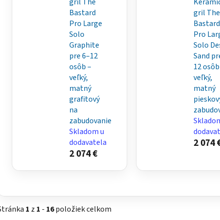
gril The
Kerami
Bastard
gril The
Pro Large
Bastard
Solo
Pro Lar
Graphite
Solo De
pre 6–12
Sand pr
osôb –
12 osôb
veľký,
veľký,
matný
matný
grafitový
pieskov
na
zabudo
zabudovanie
Sklado
Skladom u
dodavat
2 074 
dodavatela
2 074 €
Stránka
1
z
1
-
16
položiek celkom