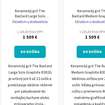
Keramický gril The
Keramický gril T
Bastard Large Solo
Bastard Medium Gra
Graphite pre 6–12 osôb –
pre 2–6 osôb – stre
Skladom u dodavatela
Skladom u dodavat
veľký, matný grafitový na
matný grafitov
zabudovanie
1 226,83 € bez DPH
1 226,83 € bez DP
1 509 €
1 509 €
DO KOŠÍKA
DO KOŠÍKA
Keramický gril The Bastard
Keramický gril The B
Large Solo Graphite B302G
Medium Graphite B30
je určený pre 6 až 12 osôb a
ideálnou voľbou pre 
predstavuje ideálne riešenie
osôb. Vďaka grilova
pre zabudovanie do
roštu s priemerom 4
vonkajšej kuchyne alebo
matnému grafitov
grilovacieho stola....
prevedeniu a kvalitne