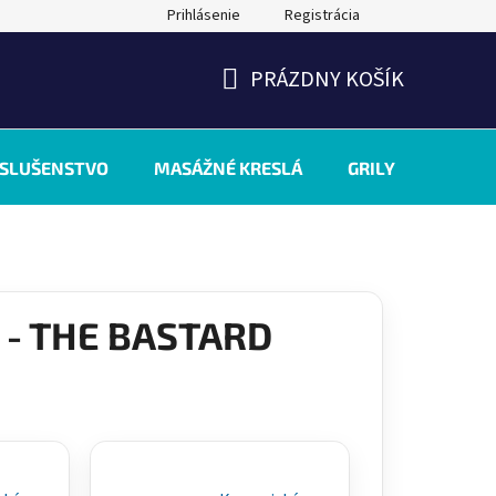
Prihlásenie
Registrácia
PRÁZDNY KOŠÍK
NÁKUPNÝ
KOŠÍK
ÍSLUŠENSTVO
MASÁŽNÉ KRESLÁ
GRILY
INÉ
 - THE BASTARD