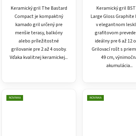
Keramický gril The Bastard
Keramický gril BS
Compact je kompaktný
Large Gloss Graphite
kamado gril určený pre
v elegantnom les
menšie terasy, balkóny
grafitovom preveden
alebo príležitostné
ideálny pre 6 až 12 
grilovanie pre 2 až 4 osoby.
Grilovací rošt s pri
Vďaka kvalitnej keramickej...
49 cm, výnimočn
akumulácia...
NOVINKA
NOVINKA