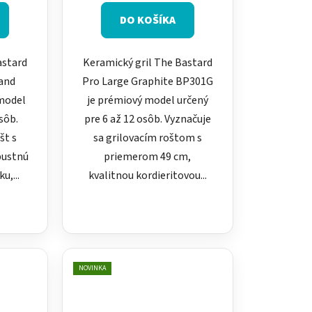
DO KOŠÍKA
astard
Keramický gril The Bastard
Sand
Pro Large Graphite BP301G
model
je prémiový model určený
sôb.
pre 6 až 12 osôb. Vyznačuje
št s
sa grilovacím roštom s
bustnú
priemerom 49 cm,
u,...
kvalitnou kordieritovou...
NOVINKA