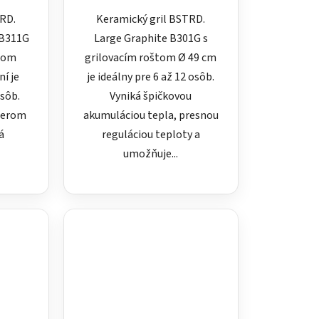
TRD.
Keramický gril BSTRD.
 B311G
Large Graphite B301G s
klom
grilovacím roštom Ø 49 cm
í je
je ideálny pre 6 až 12 osôb.
osôb.
Vyniká špičkovou
emerom
akumuláciou tepla, presnou
á
reguláciou teploty a
umožňuje...