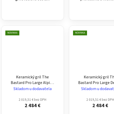
NOVINKA
NOVINKA
Keramický gril The
Keramický gril T
Bastard Pro Large Alpine
Bastard Pro Large D
Green pre 6–12 osôb –
Sand pre 6–12 osô
Skladom u dodavatela
Skladom u dodavat
veľký, matný zelený
veľký, matný piesk
2 019,51 € bez DPH
2 019,51 € bez DP
2 484 €
2 484 €