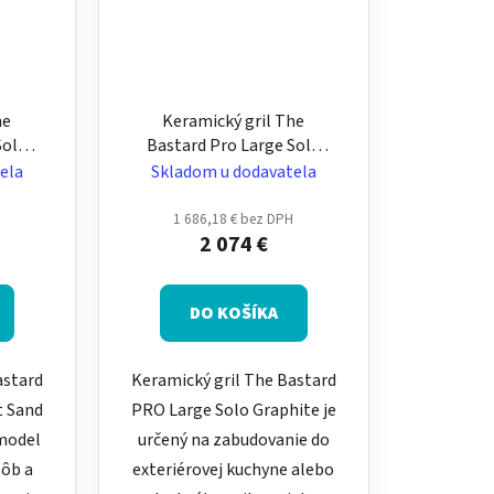
he
Keramický gril The
Solo
Bastard Pro Large Solo
 osôb
Graphite pre 6–12 osôb –
ela
Skladom u dodavatela
ový na
veľký, matný grafitový na
zabudovanie
H
1 686,18 € bez DPH
2 074 €
DO KOŠÍKA
astard
Keramický gril The Bastard
t Sand
PRO Large Solo Graphite je
model
určený na zabudovanie do
sôb a
exteriérovej kuchyne alebo