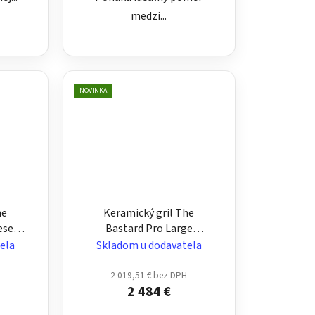
medzi...
NOVINKA
he
Keramický gril The
esert
Bastard Pro Large
b –
Graphite pre 6–12 osôb –
ela
Skladom u dodavatela
ový
veľký, matný grafitový
H
2 019,51 € bez DPH
2 484 €