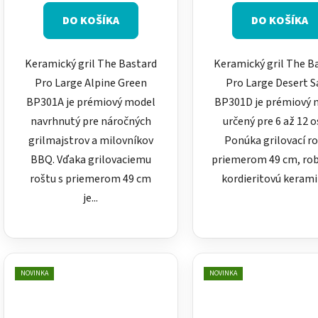
DO KOŠÍKA
DO KOŠÍKA
Keramický gril The Bastard
Keramický gril The B
Pro Large Alpine Green
Pro Large Desert 
BP301A je prémiový model
BP301D je prémiový 
navrhnutý pre náročných
určený pre 6 až 12 o
grilmajstrov a milovníkov
Ponúka grilovací ro
BBQ. Vďaka grilovaciemu
priemerom 49 cm, ro
roštu s priemerom 49 cm
kordieritovú keramik
je...
NOVINKA
NOVINKA