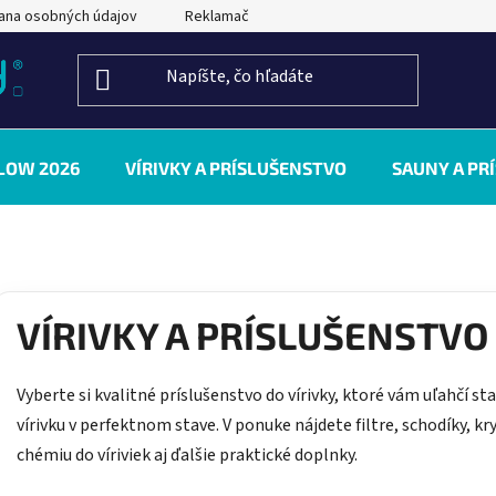
ana osobných údajov
Reklamačný poriadok
Kontakty
LOW 2026
VÍRIVKY A PRÍSLUŠENSTVO
SAUNY A PR
VÍRIVKY A PRÍSLUŠENSTVO
Vyberte si kvalitné príslušenstvo do vírivky, ktoré vám uľahčí s
vírivku v perfektnom stave. V ponuke nájdete filtre, schodíky, k
chémiu do víriviek aj ďalšie praktické doplnky.