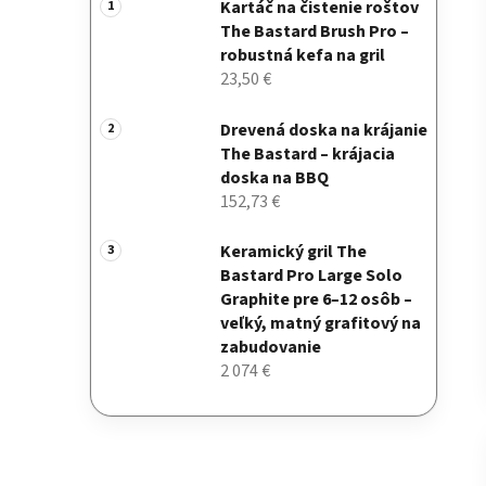
Kartáč na čistenie roštov
The Bastard Brush Pro –
robustná kefa na gril
23,50 €
Drevená doska na krájanie
The Bastard – krájacia
doska na BBQ
152,73 €
Keramický gril The
Bastard Pro Large Solo
Graphite pre 6–12 osôb –
veľký, matný grafitový na
zabudovanie
2 074 €