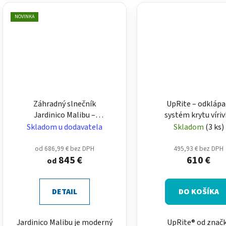
NOVINKA
Záhradný slnečník
UpRite – odklápa
Jardinico Malibu –
systém krytu víriv
hliníkový slnečník v
(zdvihák termokry
Skladom u dodavatela
Skladom
(3 ks)
rôznych rozmeroch a
tvaroch
od 686,99 € bez DPH
495,93 € bez DPH
845 €
610 €
od
DETAIL
DO KOŠÍKA
Jardinico Malibu je moderný
UpRite® od znač