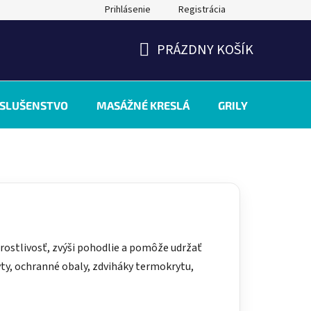
Prihlásenie
Registrácia
PRÁZDNY KOŠÍK
NÁKUPNÝ
KOŠÍK
ÍSLUŠENSTVO
MASÁŽNÉ KRESLÁ
GRILY
INÉ
tarostlivosť, zvýši pohodlie a pomôže udržať
ryty, ochranné obaly, zdviháky termokrytu,