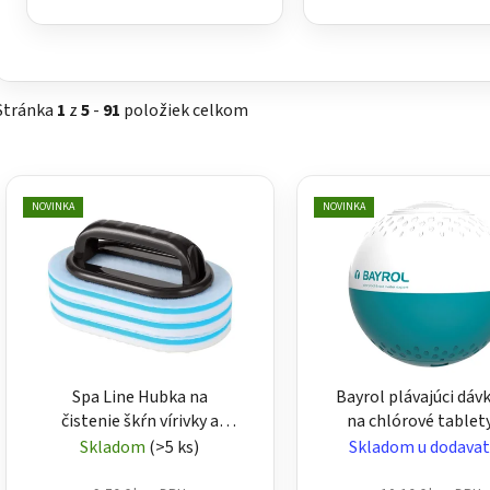
Stránka
1
z
5
-
91
položiek celkom
V
ý
NOVINKA
NOVINKA
p
i
s
p
r
o
Spa Line Hubka na
Bayrol plávajúci dáv
d
čistenie škŕn vírivky a
na chlórové tablet
u
bazéna 3 ks
bazéna
Skladom
(>5 ks)
Skladom u dodavat
k
t