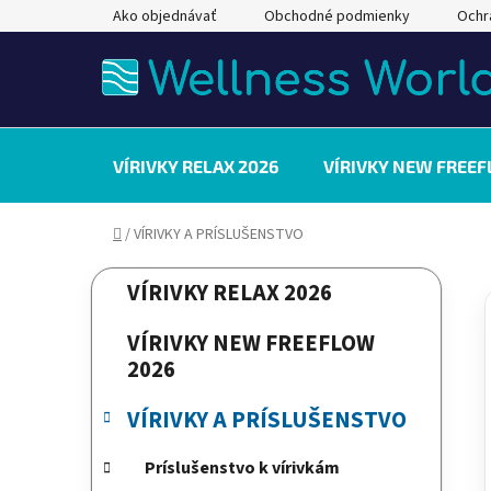
Prejsť
Ako objednávať
Obchodné podmienky
Ochr
na
obsah
VÍRIVKY RELAX 2026
VÍRIVKY NEW FREEF
Domov
/
VÍRIVKY A PRÍSLUŠENSTVO
B
K
Preskočiť
VÍRIVKY RELAX 2026
a
kategórie
o
t
č
VÍRIVKY NEW FREEFLOW
e
n
2026
g
ý
ó
VÍRIVKY A PRÍSLUŠENSTVO
p
r
a
i
Príslušenstvo k vírivkám
e
n