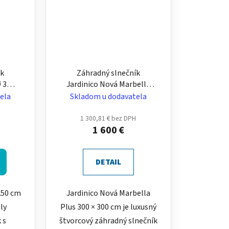
ík
Záhradný slnečník
Ø 300
Jardinico Nová Marbella
ový s
Plus 300 x 300 cm -
ela
Skladom u dodavatela
om
štvorcový, hliníkový
1 300,81 € bez DPH
1 600 €
DETAIL
250 cm
Jardinico Nová Marbella
ly
Plus 300 × 300 cm je luxusný
 s
štvorcový záhradný slnečník