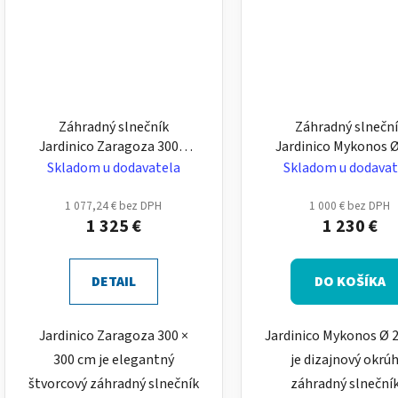
Záhradný slnečník
Záhradný slnečn
Jardinico Zaragoza 300 x
Jardinico Mykonos 
300 cm - štvorcový,
cm – okrúhly, hliník
Skladom u dodavatela
Skladom u dodavat
hliníkový
makramé detail
1 077,24 € bez DPH
1 000 € bez DPH
1 325 €
1 230 €
DETAIL
DO KOŠÍKA
Jardinico Zaragoza 300 ×
Jardinico Mykonos Ø 
300 cm je elegantný
je dizajnový okrúh
štvorcový záhradný slnečník
záhradný slnečník