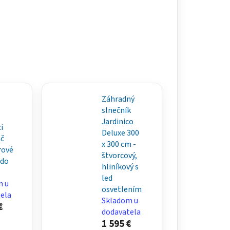
Záhradný
slnečník
Jardinico
i
Deluxe 300
č
x 300 cm -
rové
štvorcový,
 do
hliníkový s
led
m u
osvetlením
ela
Skladom u
€
dodavatela
1 595 €