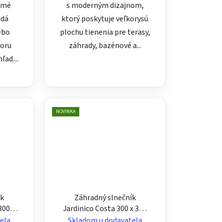
amé
s moderným dizajnom,
odá
ktorý poskytuje veľkorysú
ebo
plochu tienenia pre terasy,
toru
záhrady, bazénové a...
ľad....
NOVINKA
ík
Záhradný slnečník
300 x
Jardinico Costa 300 x 300
ý,
cm - štvorcový, hliníkový
ela
Skladom u dodavatela