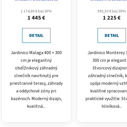
hliníkový
hliníkový
1 174,80 € bez DPH
995,93 € bez DPH
1 445 €
1 225 €
DETAIL
DETAIL
Jardinico Malaga 400 × 300
Jardinico Monterey 
cm je elegantný
300 cm je elegant
obdĺžnikový záhradný
štvorcový dizajno
slnečník navrhnutý pre
záhradný slnečník, 
priestranné terasy, záhrady
spája moderný vzh
a oddychové zóny pri
kvalitné spracovan
bazénoch. Moderný dizajn,
praktické využitie. St
kvalitná...
hliníková...