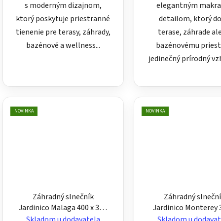
s moderným dizajnom,
elegantným makr
ktorý poskytuje priestranné
detailom, ktorý d
tienenie pre terasy, záhrady,
terase, záhrade al
bazénové a wellness...
bazénovému pries
jedinečný prírodný vzh
NOVINKA
NOVINKA
Záhradný slnečník
Záhradný slnečn
Jardinico Malaga 400 x 300
Jardinico Monterey 
cm - obdĺžnikový,
300 cm - štvorcov
Skladom u dodavatela
Skladom u dodavat