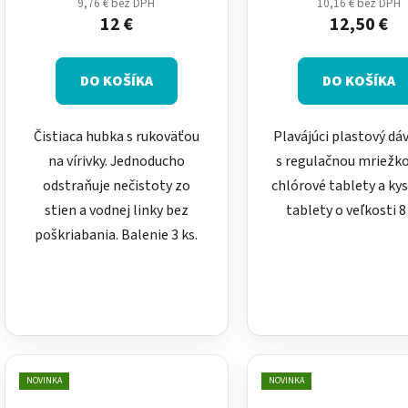
9,76 € bez DPH
10,16 € bez DPH
o
12 €
12,50 €
v
DO KOŠÍKA
DO KOŠÍKA
Čistiaca hubka s rukoväťou
Plavájúci plastový dá
na vírivky. Jednoducho
s regulačnou mriežk
odstraňuje nečistoty zo
chlórové tablety a ky
stien a vodnej linky bez
tablety o veľkosti 8
poškriabania. Balenie 3 ks.
NOVINKA
NOVINKA