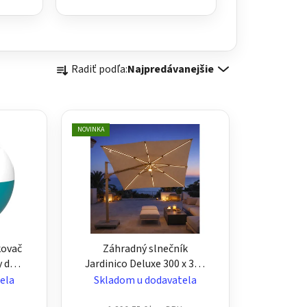
R
Radiť podľa:
Najpredávanejšie
a
d
e
n
NOVINKA
i
e
p
r
o
d
kovač
Záhradný slnečník
u
y do
Jardinico Deluxe 300 x 300
k
cm - štvorcový, hliníkový s
ela
Skladom u dodavatela
t
led osvetlením