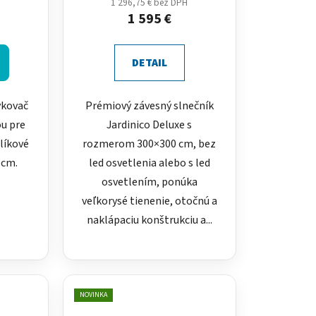
o
1 296,75 € bez DPH
1 595 €
v
DETAIL
vkovač
Prémiový závesný slnečník
ou pre
Jardinico Deluxe s
slíkové
rozmerom 300×300 cm, bez
 cm.
led osvetlenia alebo s led
osvetlením, ponúka
veľkorysé tienenie, otočnú a
naklápaciu konštrukciu a...
NOVINKA