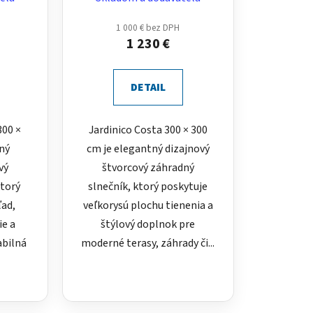
1 000 € bez DPH
1 230 €
DETAIL
300 ×
Jardinico Costa 300 × 300
ný
cm je elegantný dizajnový
vý
štvorcový záhradný
ktorý
slnečník, ktorý poskytuje
ľad,
veľkorysú plochu tienenia a
ie a
štýlový doplnok pre
abilná
moderné terasy, záhrady či...