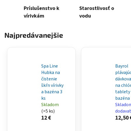
Príslušenstvo k
Starostlivosť o
vírivkám
vodu
Najpredávanejšie
Spa Line
Bayrol
Hubka na
plávajúc
čistenie
dávkova
škŕn vírivky
na chló
a bazéna 3
tablety
ks
bazéna
Skladom
Sklado
(>5 ks)
dodavat
12 €
12,50 