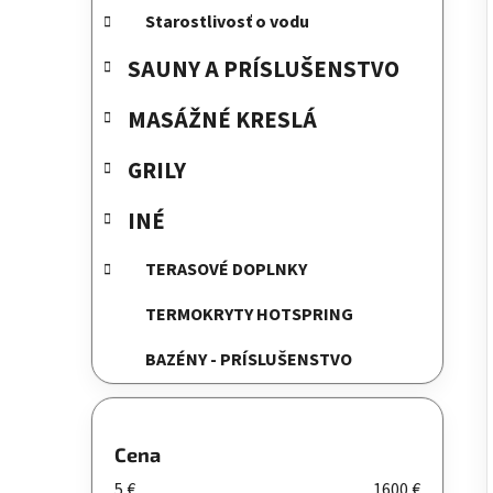
e
Starostlivosť o vodu
l
SAUNY A PRÍSLUŠENSTVO
MASÁŽNÉ KRESLÁ
GRILY
INÉ
TERASOVÉ DOPLNKY
TERMOKRYTY HOTSPRING
BAZÉNY - PRÍSLUŠENSTVO
Cena
5
€
1600
€