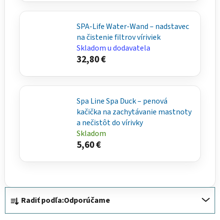
SPA-Life Water-Wand – nadstavec
na čistenie filtrov víriviek
Skladom u dodavatela
32,80 €
Spa Line Spa Duck – penová
kačička na zachytávanie mastnoty
a nečistôt do vírivky
Skladom
5,60 €
R
Radiť podľa:
Odporúčame
a
d