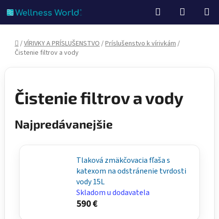
Prejsť
Hľadať
NÁKUP
na
KOŠÍK
obsah
Domov
/
VÍRIVKY A PRÍSLUŠENSTVO
/
Príslušenstvo k vírivkám
/
Čistenie filtrov a vody
Čistenie filtrov a vody
Najpredávanejšie
Tlaková zmäkčovacia fľaša s
katexom na odstránenie tvrdosti
vody 15L
Skladom u dodavatela
590 €