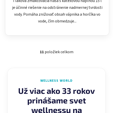
Tlaková zmäkčovacia fľaša s katexovou náplňou 15 l
je účinné riešenie na odstránenie nadmernej tvrdosti
vody. Pomáha znižovať obsah vápnika a horčíka vo
vode, čím obmedzuje...
11
položiek celkom
O
v
l
á
d
WELLNESS WORLD
a
c
Už viac ako 33 rokov
i
prinášame svet
e
p
wellnessu na
r