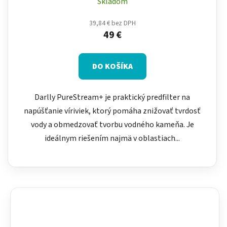
Skladom
39,84 € bez DPH
49 €
DO KOŠÍKA
Darlly PureStream+ je praktický predfilter na
napúšťanie víriviek, ktorý pomáha znižovať tvrdosť
vody a obmedzovať tvorbu vodného kameňa. Je
ideálnym riešením najmä v oblastiach...