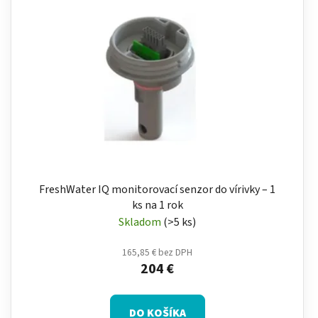
FreshWater IQ monitorovací senzor do vírivky – 1
ks na 1 rok
Skladom
(>5 ks)
165,85 € bez DPH
204 €
DO KOŠÍKA