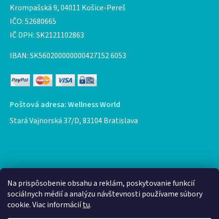
Krompašská 9, 04011 Košice-Pereš
IČO: 52680665
IČ DPH: SK2121102863
IBAN: SK560200000000427152 6053
Poštová adresa: Wellness World
Stará Vajnorská 37/D, 83104 Bratislava
Facebook
Na prispôsobenie obsahu a reklám, poskytovanie funkcií
sociálnych médií a analýzu návštevnosti používame súbory
cookie. Viac informácií
tu
.