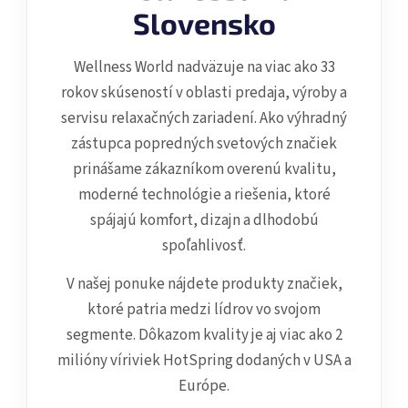
v
Slovensko
k
y
Wellness World nadväzuje na viac ako 33
v
ý
rokov skúseností v oblasti predaja, výroby a
p
servisu relaxačných zariadení. Ako výhradný
i
zástupca popredných svetových značiek
s
prinášame zákazníkom overenú kvalitu,
u
moderné technológie a riešenia, ktoré
spájajú komfort, dizajn a dlhodobú
spoľahlivosť.
V našej ponuke nájdete produkty značiek,
ktoré patria medzi lídrov vo svojom
segmente. Dôkazom kvality je aj viac ako 2
milióny víriviek HotSpring dodaných v USA a
Európe.