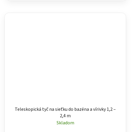
Teleskopická tyč na sieťku do bazéna a vírivky 1,2 –
2,4 m
Skladom