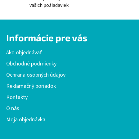
vašich požiadaviek
Z
á
Informácie pre vás
p
ä
Ako objednávať
t
i
Obchodné podmienky
e
Ochrana osobných údajov
Reklamačný poriadok
Kontakty
O nás
Moja objednávka