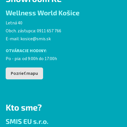
Wellness World Košice
Letná 40
Obch. zástupca: 0911 657 766
E-mail:
kosice@smis.sk
OTVÁRACIE HODINY:
Po - pia: od 9:00h do 17:00h
Pozrieť mapu
Kto sme?
SMIS EU s.r.o.