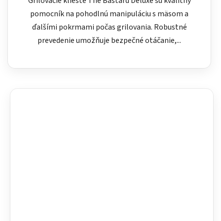
Grilovacie kliešte The Bastard Deluxe sú kvalitný
pomocník na pohodlnú manipuláciu s mäsom a
ďalšími pokrmami počas grilovania. Robustné
prevedenie umožňuje bezpečné otáčanie,...