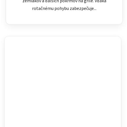
zemiakov a ďalších pokrmov na grile. Vďaka
rotačnému pohybu zabezpečuje...