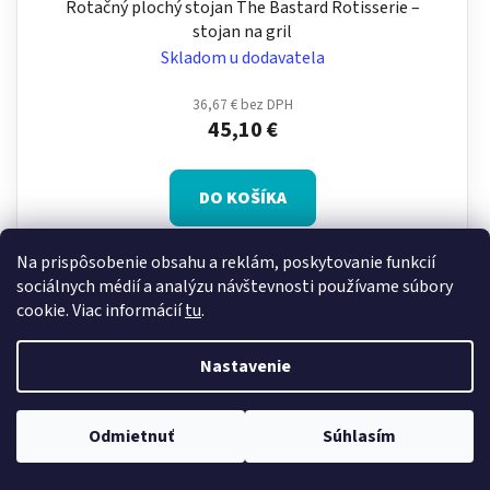
Rotačný plochý stojan The Bastard Rotisserie –
stojan na gril
Skladom u dodavatela
36,67 € bez DPH
45,10 €
DO KOŠÍKA
Na prispôsobenie obsahu a reklám, poskytovanie funkcií
Rotačný plochý stojan The Bastard Rotisserie je
sociálnych médií a analýzu návštevnosti používame súbory
praktický doplnok na rovnomernú prípravu mäsa a
cookie. Viac informácií
tu
.
ďalších pokrmov na keramickom grile. Umožňuje
pohodlné otáčanie jedál počas...
Nastavenie
Odmietnuť
Súhlasím