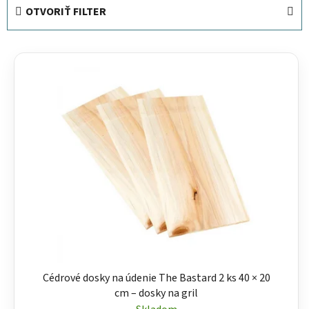
e
OTVORIŤ FILTER
n
i
V
e
ý
p
p
r
i
o
s
d
p
u
r
k
o
t
d
o
u
v
k
t
o
Cédrové dosky na údenie The Bastard 2 ks 40 × 20
v
cm – dosky na gril