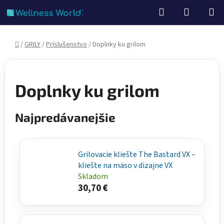
Prejsť
Hľadať
NÁKUP
na
KOŠÍK
obsah
Domov
/
GRILY
/
Príslušenstvo
/
Doplnky ku grilom
Doplnky ku grilom
Najpredávanejšie
Grilovacie kliešte The Bastard VX –
kliešte na mäso v dizajne VX
Skladom
30,70 €