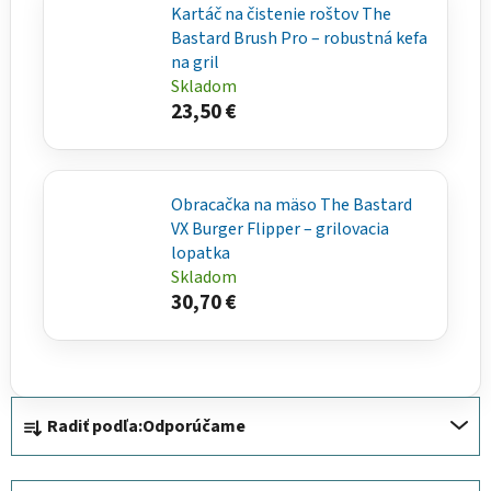
Kartáč na čistenie roštov The
Bastard Brush Pro – robustná kefa
na gril
Skladom
23,50 €
Obracačka na mäso The Bastard
VX Burger Flipper – grilovacia
lopatka
Skladom
30,70 €
R
Radiť podľa:
Odporúčame
a
d