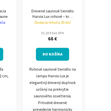
acia
Drevené saunové tienidlo
saune
Harvia Lux rohové – kryt
na lampu do sauny
ela
Dodacia lehota 30 dní
55,28 € bez DPH
68 €
DO KOŠÍKA
ďa
Rohové saunové tienidlo na
2 cm,
lampu Harvia Lux je
elegantný drevený doplnok
určený na prekrytie
saunového osvetlenia.
Prírodné drevené
prevedenie harmonicky