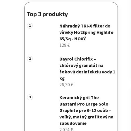
Top 3 produkty
Náhradný TRI-X filter do
vírivky HotSpring Highlife
65/Sq - NOVÝ
129 €
Bayrol Chlorifix –
chlórový granulát na
šokovú dezinfekciu vody 1
kg
26,30 €
Keramický gril The
Bastard Pro Large Solo
Graphite pre 6–12 osôb –
veľký, matný grafitový na
zabudovanie
2 074 €