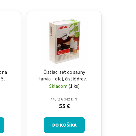
d
e
n
i
e
p
r
o
d
k na
Čistiaci set do sauny
u
 500
Harvia – olej, čistič dreva a
k
 pece
čistič saunových kachlí
Skladom
(1 ks)
t
o
44,72 € bez DPH
55 €
v
DO KOŠÍKA