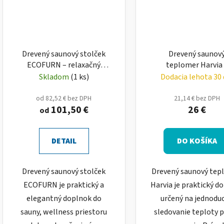
Drevený saunový stolček
Drevený saunov
ECOFURN – relaxačný
teplomer Harvia
stolík do sauny a wellness
teplomer do sau
Skladom
(1 ks)
Dodacia lehota 30 
od 82,52 € bez DPH
21,14 € bez DPH
101,50 €
26 €
od
DETAIL
DO KOŠÍKA
Drevený saunový stolček
Drevený saunový tep
ECOFURN je praktický a
Harvia je praktický d
elegantný doplnok do
určený na jednodu
sauny, wellness priestoru
sledovanie teploty 