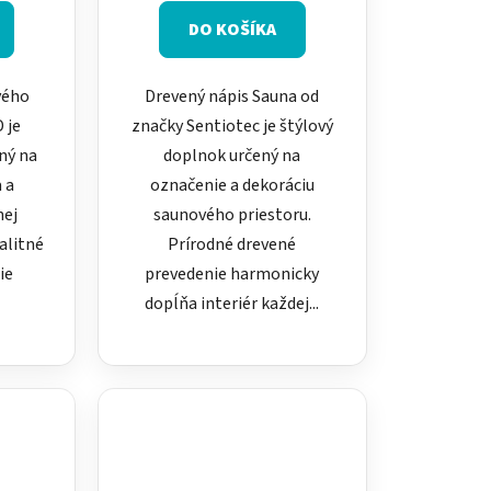
DO KOŠÍKA
vého
Drevený nápis Sauna od
 je
značky Sentiotec je štýlový
ný na
doplnok určený na
a a
označenie a dekoráciu
nej
saunového priestoru.
alitné
Prírodné drevené
ie
prevedenie harmonicky
dopĺňa interiér každej...