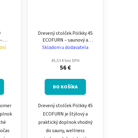
ý
Drevený stolček Pölkky 45
 –
ECOFURN – saunový a
ny
relaxačný stolík
dní
Skladom u dodavatela
45,53 € bez DPH
56 €
DO KOŠÍKA
lomer
Drevený stolček Pölkky 45
oplnok
ECOFURN je štýlový a
ché
praktický doplnok vhodný
počas
do sauny, wellness