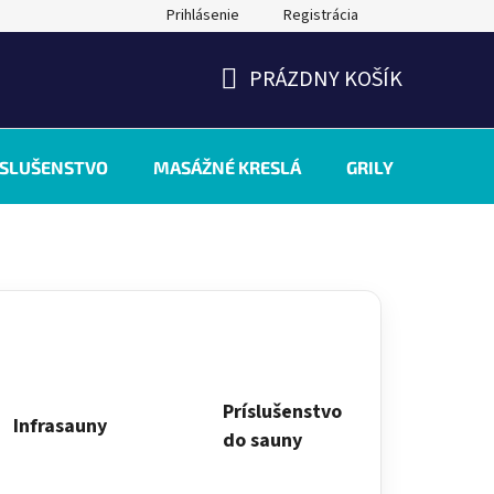
Prihlásenie
Registrácia
PRÁZDNY KOŠÍK
NÁKUPNÝ
KOŠÍK
ÍSLUŠENSTVO
MASÁŽNÉ KRESLÁ
GRILY
INÉ
Príslušenstvo
Infrasauny
do sauny