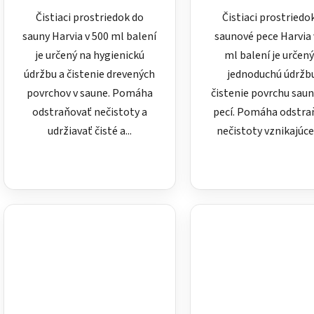
Čistiaci prostriedok do
Čistiaci prostriedo
sauny Harvia v 500 ml balení
saunové pece Harvia 
je určený na hygienickú
ml balení je určený
údržbu a čistenie drevených
jednoduchú údržb
povrchov v saune. Pomáha
čistenie povrchu sau
odstraňovať nečistoty a
pecí. Pomáha odstra
udržiavať čisté a...
nečistoty vznikajúce p