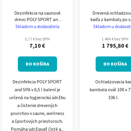
Dezinfekcia na saunové
Drevená ochladzov
drevo POLY SPORT and
kaďa z kambaly po 
SPA 0,5 l – čistiaci
Skladom u dodavatela
Skladom u dodavat
prostriedok do sauny
5,77 € bez DPH
1 460 € bez DPH
7,10 €
1 795,80 €
DO KOŠÍKA
DO KOŠÍKA
Dezinfekcia POLY SPORT
Ochladzovacia ka
and SPA v 0,5 l balení je
kambala ovál 100 x 7
určená na hygienickú údržbu
336 l.
a čistenie drevených
povrchov v saune, wellness
a športových priestoroch.
Pomáha udržiavať čisté a...