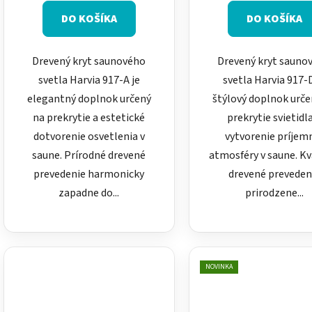
DO KOŠÍKA
DO KOŠÍKA
Drevený kryt saunového
Drevený kryt sauno
svetla Harvia 917-A je
svetla Harvia 917-D
elegantný doplnok určený
štýlový doplnok urče
na prekrytie a estetické
prekrytie svietidl
dotvorenie osvetlenia v
vytvorenie príjem
saune. Prírodné drevené
atmosféry v saune. Kv
prevedenie harmonicky
drevené preveden
zapadne do...
prirodzene...
NOVINKA