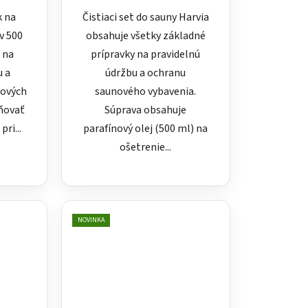
k na
Čistiaci set do sauny Harvia
v 500
obsahuje všetky základné
 na
prípravky na pravidelnú
u a
údržbu a ochranu
nových
saunového vybavenia.
ňovať
Súprava obsahuje
ri...
parafínový olej (500 ml) na
ošetrenie...
NOVINKA