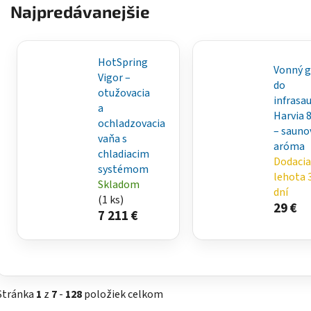
Najpredávanejšie
HotSpring
Vonný g
Vigor –
do
otužovacia
infrasa
a
Harvia 
ochladzovacia
– sauno
vaňa s
aróma
chladiacim
Dodacia
systémom
lehota 
Skladom
dní
(1 ks)
29 €
7 211 €
Stránka
1
z
7
-
128
položiek celkom