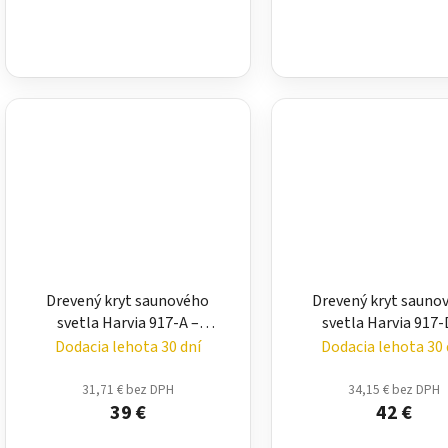
Drevený kryt saunového
Drevený kryt sauno
svetla Harvia 917-A –
svetla Harvia 917-
tienidlo na svetlo do
tienidlo na svetlo
Dodacia lehota 30 dní
Dodacia lehota 30 
sauny
sauny
31,71 € bez DPH
34,15 € bez DPH
39 €
42 €