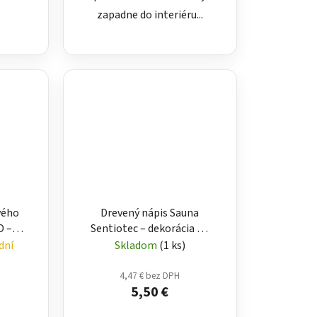
zapadne do interiéru...
vého
Drevený nápis Sauna
D –
Sentiotec – dekorácia do
 do
sauny
dní
Skladom
(1 ks)
4,47 € bez DPH
5,50 €