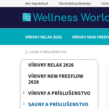
Prejsť
Ako objednávať
Obchodné podmienky
Ochr
na
obsah
VÍRIVKY RELAX 2026
VÍRIVKY NEW FREEF
Domov
/
SAUNY A PRÍSLUŠENSTVO
B
K
Preskočiť
VÍRIVKY RELAX 2026
a
kategórie
o
t
č
VÍRIVKY NEW FREEFLOW
e
n
2026
g
ý
ó
VÍRIVKY A PRÍSLUŠENSTVO
p
r
a
i
SAUNY A PRÍSLUŠENSTVO
e
n