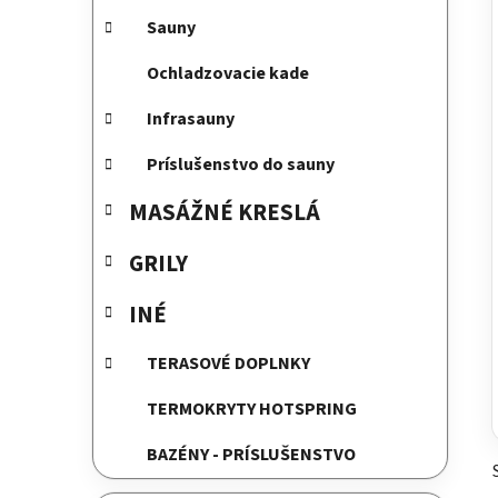
e
Sauny
l
Ochladzovacie kade
Infrasauny
Príslušenstvo do sauny
MASÁŽNÉ KRESLÁ
GRILY
INÉ
TERASOVÉ DOPLNKY
TERMOKRYTY HOTSPRING
BAZÉNY - PRÍSLUŠENSTVO