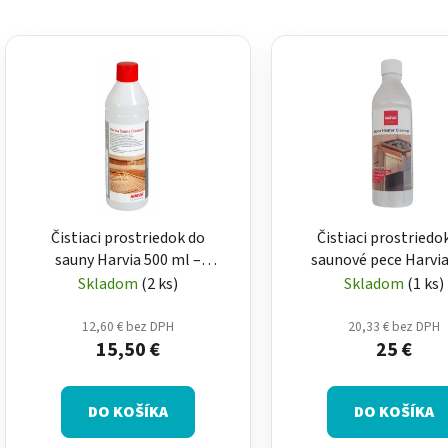
V
ý
p
i
s
p
r
o
Čistiaci prostriedok do
Čistiaci prostriedo
d
sauny Harvia 500 ml –
saunové pece Harvia
u
dezinfekcia na saunové
ml – údržba saunovej
Skladom
(2 ks)
Skladom
(1 ks)
k
drevo
t
12,60 € bez DPH
20,33 € bez DPH
o
15,50 €
25 €
v
DO KOŠÍKA
DO KOŠÍKA