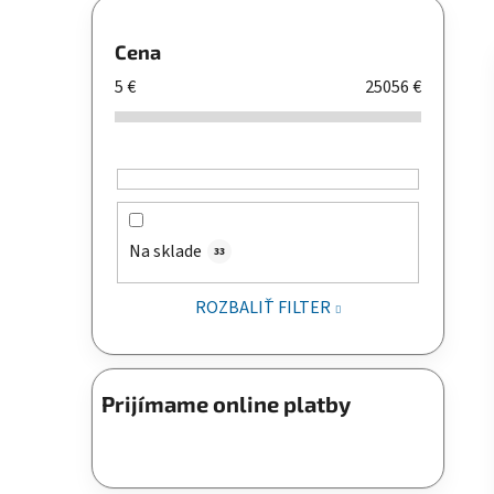
Cena
5
€
25056
€
Na sklade
33
ROZBALIŤ FILTER
Prijímame online platby