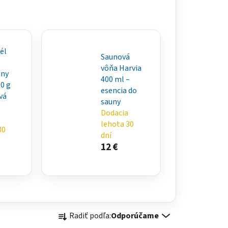
él
Saunová
vôňa Harvia
uny
400 ml –
80 g
esencia do
vá
sauny
Dodacia
lehota 30
30
dní
12 €
R
Radiť podľa:
Odporúčame
a