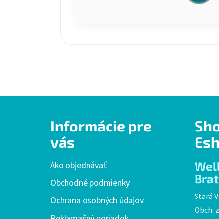
Z
Informácie pre
Sh
á
p
vás
Esh
ä
t
Wel
Ako objednávať
i
Brat
Obchodné podmienky
e
Stará V
Ochrana osobných údajov
Obch. z
Reklamačný poriadok