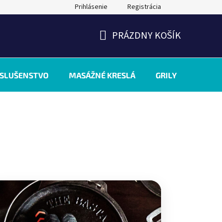
Prihlásenie
Registrácia
PRÁZDNY KOŠÍK
NÁKUPNÝ
KOŠÍK
ÍSLUŠENSTVO
MASÁŽNÉ KRESLÁ
GRILY
INÉ