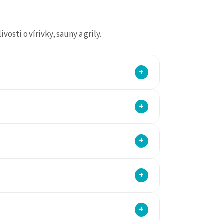
osti o vírivky, sauny a grily.
+
+
+
+
+