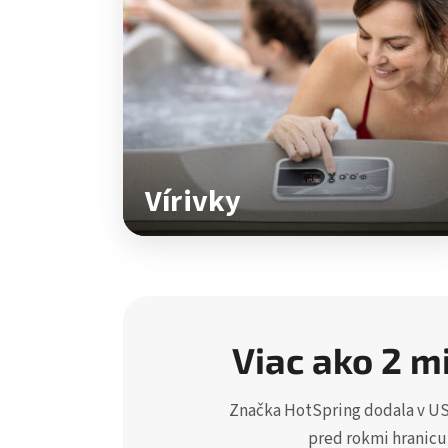
Vírivky
Viac ako 2 m
Značka HotSpring dodala v USA
pred rokmi hranicu 