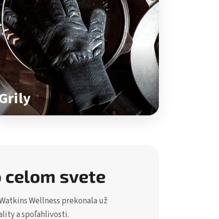
Grily
o celom svete
 Watkins Wellness prekonala už
ity a spoľahlivosti.