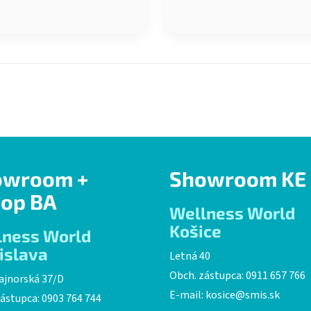
owroom +
Showroom KE
op BA
Wellness World
Košice
lness World
islava
Letná 40
Obch. zástupca: 0911 657 766
ajnorská 37/D
E-mail:
kosice@smis.sk
ástupca: 0903 764 744