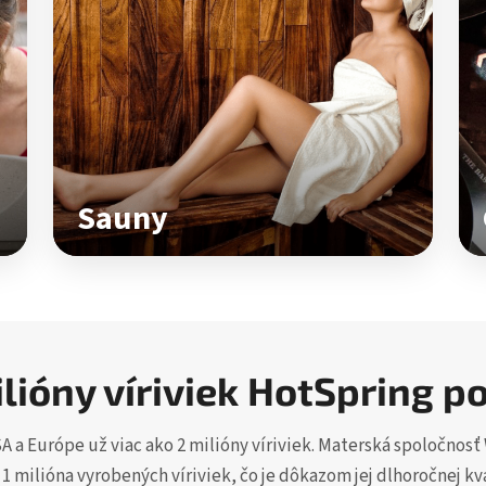
Sauny
ilióny víriviek HotSpring p
 a Európe už viac ako 2 milióny víriviek. Materská spoločnosť
1 milióna vyrobených víriviek, čo je dôkazom jej dlhoročnej kval