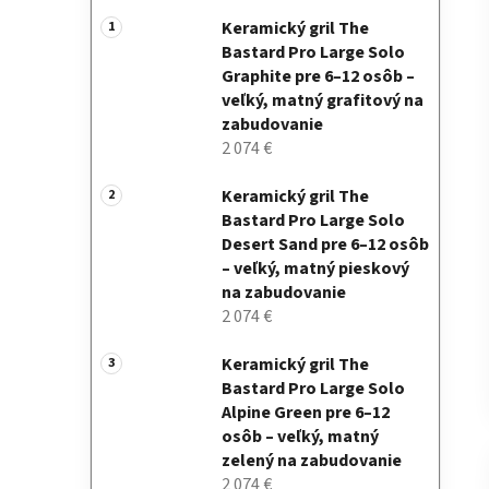
Keramický gril The
Bastard Pro Large Solo
Graphite pre 6–12 osôb –
veľký, matný grafitový na
zabudovanie
2 074 €
Keramický gril The
Bastard Pro Large Solo
Desert Sand pre 6–12 osôb
– veľký, matný pieskový
na zabudovanie
2 074 €
Keramický gril The
Bastard Pro Large Solo
Alpine Green pre 6–12
osôb – veľký, matný
zelený na zabudovanie
2 074 €