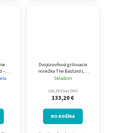
nie
Dvojúrovňová grilovacia
d –
mriežka The Bastard L –
na
rošt na gril
ela
Skladom
108,29 € bez DPH
133,20 €
DO KOŠÍKA