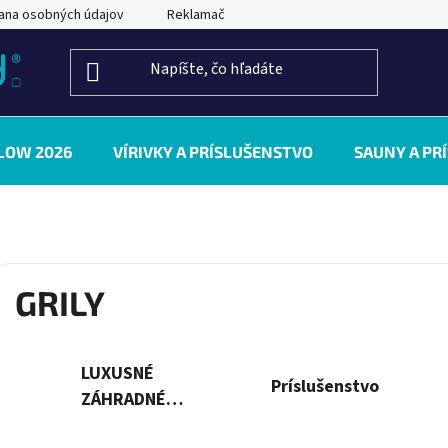
ana osobných údajov
Reklamačný poriadok
Kontakty
LOW 2026
VÍRIVKY A PRÍSLUŠENSTVO
SAUNY A PR
GRILY
LUXUSNÉ
Príslušenstvo
ZÁHRADNÉ
GRILY - THE