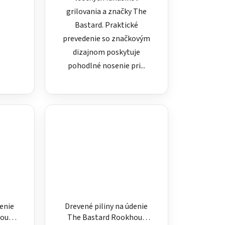
grilovania a značky The
Bastard. Praktické
prevedenie so značkovým
dizajnom poskytuje
pohodlné nosenie pri...
denie
Drevené piliny na údenie
hout
The Bastard Rookhout