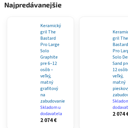
BASTARD
Najpredávanejšie
Keramický
gril The
Kerami
Bastard
gril The
Pro Large
Bastard
Solo
Pro Lar
Graphite
Solo De
pre 6–12
Sand pr
osôb –
12 osôb
veľký,
veľký,
matný
matný
grafitový
pieskov
na
zabudo
zabudovanie
Sklado
Skladom u
dodavat
2 074 
dodavatela
2 074 €