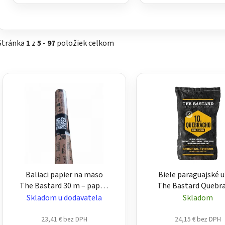
Stránka
1
z
5
-
97
položiek celkom
V
ý
p
i
s
p
r
o
Baliaci papier na mäso
Biele paraguajské u
d
The Bastard 30 m – papier
The Bastard Quebr
u
na pečenie a údenie mäsa
10 kg – prémiové uhl
Skladom u dodavatela
Skladom
k
grilu
t
23,41 € bez DPH
24,15 € bez DPH