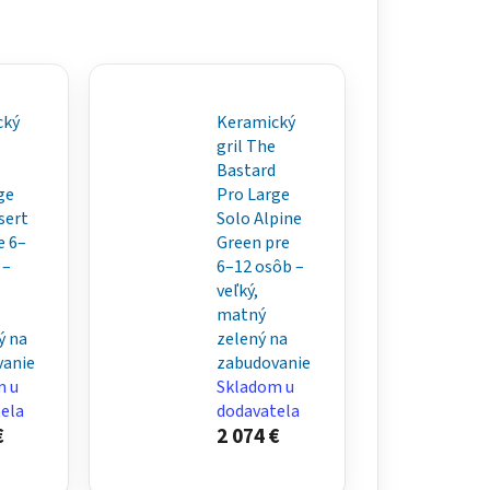
cký
Keramický
gril The
Bastard
ge
Pro Large
sert
Solo Alpine
e 6–
Green pre
 –
6–12 osôb –
veľký,
matný
ý na
zelený na
vanie
zabudovanie
m u
Skladom u
ela
dodavatela
€
2 074 €