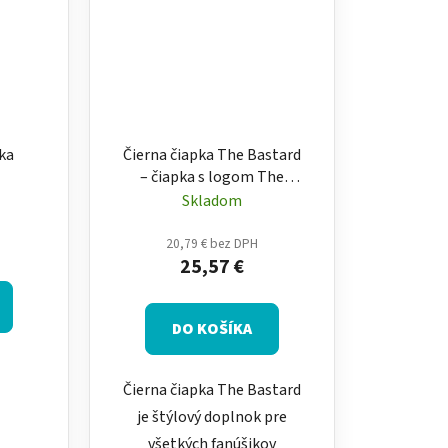
ka
Čierna čiapka The Bastard
– čiapka s logom The
Bastard
Skladom
20,79 € bez DPH
25,57 €
DO KOŠÍKA
Čierna čiapka The Bastard
je štýlový doplnok pre
všetkých fanúšikov