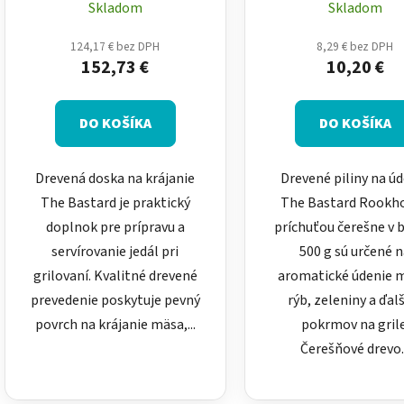
doska na BBQ
čerešňa 500 g – štie
Skladom
Skladom
grilu
124,17 € bez DPH
8,29 € bez DPH
152,73 €
10,20 €
DO KOŠÍKA
DO KOŠÍKA
Drevená doska na krájanie
Drevené piliny na ú
The Bastard je praktický
The Bastard Rookho
doplnok pre prípravu a
príchuťou čerešne v 
servírovanie jedál pri
500 g sú určené 
grilovaní. Kvalitné drevené
aromatické údenie 
prevedenie poskytuje pevný
rýb, zeleniny a ďal
povrch na krájanie mäsa,...
pokrmov na grile
Čerešňové drevo..