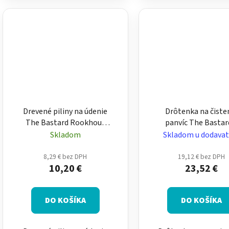
Drevené piliny na údenie
Drôtenka na čiste
The Bastard Rookhout
panvíc The Bastar
Hickory 500 g – štiepka do
čistiaci doplnok 
Skladom
Skladom u dodavat
grilu
liatinový riad
8,29 € bez DPH
19,12 € bez DPH
10,20 €
23,52 €
DO KOŠÍKA
DO KOŠÍKA