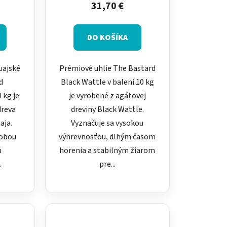
31,70 €
v
DO KOŠÍKA
uajské
Prémiové uhlie The Bastard
d
Black Wattle v balení 10 kg
 kg je
je vyrobené z agátovej
dreva
dreviny Black Wattle.
aja.
Vyznačuje sa vysokou
dobou
výhrevnosťou, dlhým časom
u
horenia a stabilným žiarom
.
pre...