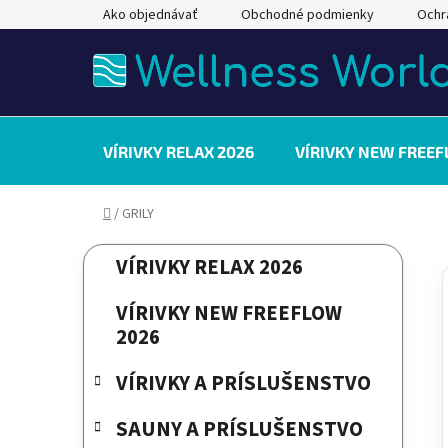
Prejsť
Ako objednávať
Obchodné podmienky
Ochr
na
obsah
VÍRIVKY RELAX 2026
VÍRIVKY NEW FREEF
Domov
/
GRILY
B
K
Preskočiť
VÍRIVKY RELAX 2026
a
kategórie
o
t
č
VÍRIVKY NEW FREEFLOW
e
n
2026
g
ý
ó
VÍRIVKY A PRÍSLUŠENSTVO
p
r
a
i
SAUNY A PRÍSLUŠENSTVO
e
n