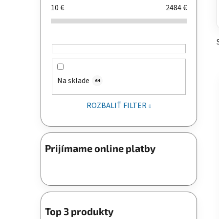
10
€
2484
€
Na sklade
64
ROZBALIŤ FILTER
Prijímame online platby
Top 3 produkty