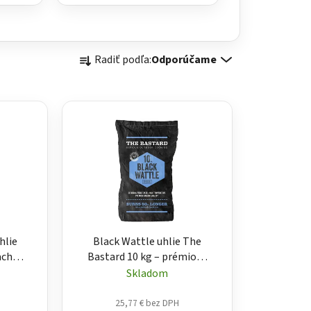
R
Radiť podľa:
Odporúčame
a
d
e
n
i
e
p
r
o
d
hlie
Black Wattle uhlie The
u
acho
Bastard 10 kg – prémiové
k
ie do
uhlie do grilu
Skladom
t
o
25,77 € bez DPH