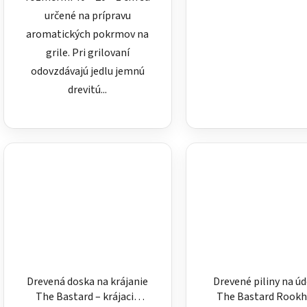
určené na prípravu
aromatických pokrmov na
grile. Pri grilovaní
odovzdávajú jedlu jemnú
drevitú...
Drevená doska na krájanie
Drevené piliny na ú
The Bastard – krájacia
The Bastard Rook