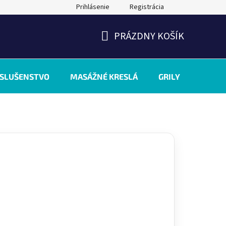
Prihlásenie
Registrácia
PRÁZDNY KOŠÍK
NÁKUPNÝ
KOŠÍK
ÍSLUŠENSTVO
MASÁŽNÉ KRESLÁ
GRILY
INÉ