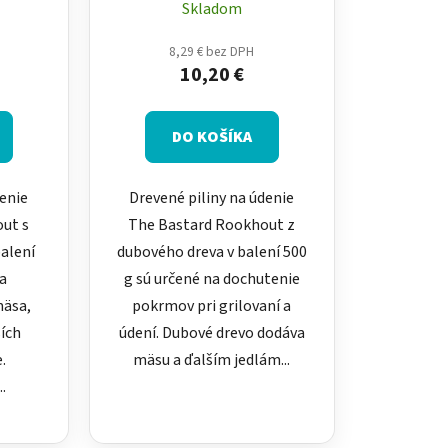
pka do
dub 500 g – štiepka do
Skladom
grilu
8,29 € bez DPH
10,20 €
DO KOŠÍKA
denie
Drevené piliny na údenie
ut s
The Bastard Rookhout z
balení
dubového dreva v balení 500
na
g sú určené na dochutenie
mäsa,
pokrmov pri grilovaní a
ších
údení. Dubové drevo dodáva
.
mäsu a ďalším jedlám...
.