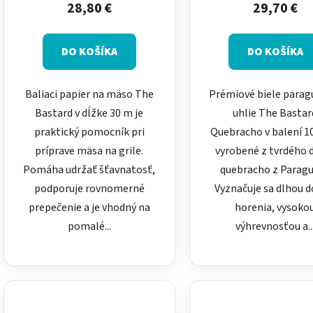
o
28,80 €
29,70 €
v
DO KOŠÍKA
DO KOŠÍKA
Baliaci papier na mäso The
Prémiové biele parag
Bastard v dĺžke 30 m je
uhlie The Bastar
praktický pomocník pri
Quebracho v balení 10
príprave mäsa na grile.
vyrobené z tvrdého 
Pomáha udržať šťavnatosť,
quebracho z Paragu
podporuje rovnomerné
Vyznačuje sa dlhou 
prepečenie a je vhodný na
horenia, vysoko
pomalé...
výhrevnosťou a..