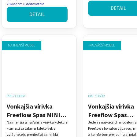
Skladom u dodavatela
DETAIL
DETAIL
NAJMENŠÍ MODEL
NAJVÄČŠÍ MODEL
PRE 2 OSOBY
PRE 7 OSÔB
Vonkajšia vírivka
Vonkajšia vírivka
Freeflow Spas MINI™
Freeflow Spas
pre 2 osoby s 2
MONTEREY™ pre 
Najmenšia a najľahšia vírivka kolekcie
Jeden z najväčších modelov r
– zmestí sa takmer kdekoľvek a
Freeflow s bohatou výbavou, 
ležadlami – Plug &
osôb – Plug & Pla
zvládnete ju preniesť aj sami. Má
a komfortom pre rodinu aj priat