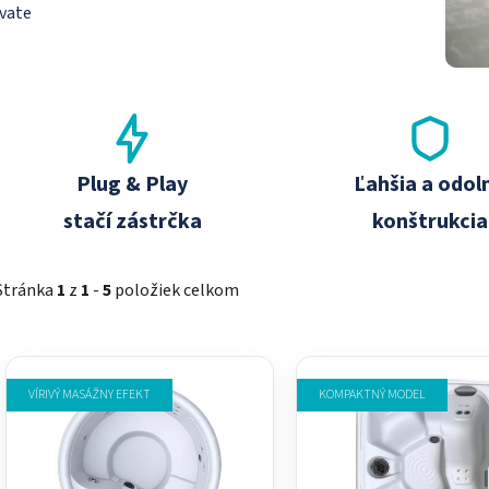
ívate
Plug & Play
Ľahšia a odol
stačí zástrčka
konštrukcia
Stránka
1
z
1
-
5
položiek celkom
V
ý
VÍRIVÝ MASÁŽNY EFEKT
KOMPAKTNÝ MODEL
p
i
s