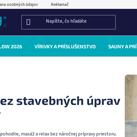
ana osobných údajov
Reklamačný poriadok
Kontakty
LOW 2026
VÍRIVKY A PRÍSLUŠENSTVO
SAUNY A PR
ez stavebných úprav
y
pohodlie, masáž a relax bez náročnej prípravy priestoru.