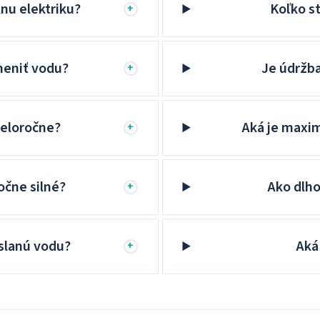
nu elektriku?
Koľko s
+
meniť vodu?
Je údržb
+
celoročne?
Aká je maxi
+
očne silné?
Ako dlho
+
slanú vodu?
Aká
+