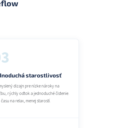
eflow
03
dnoduchá starostlivosť
myslený dizajn pre nízke nároky na
bu, rýchly odtok a jednoduché čistenie.
 času na relax, menej starostí.