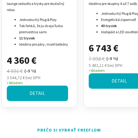
Play
lounge sedadlo a trysky pre skutočný
Ideálna pre skupiny 4 až 7 osôb.
relax.
Jednoduchý Plug & Pla
Jednoduchý Plug & Play
Energetická úspornosť
Tak ľahká, že ju dvaja ľudia
40 trysiek
premiestnia sami
Vodopád a LED osvetlen
11 trysiek
6 743 €
Ideálna pre páry, malé balkóny
4 360 €
7 098 €
(–5 %)
5 482,11 € bez DPH
4 591 €
Skladom
(–5 %)
3 544,72 € bez DPH
DETAIL
Skladom
DETAIL
O
v
PREČO SI VYBRAŤ FREEFLOW
l