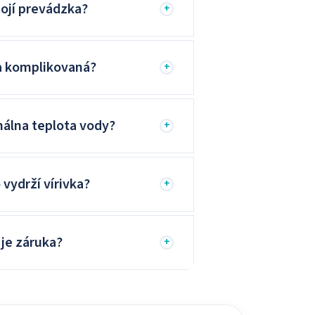
tojí prevádzka?
+
a komplikovaná?
+
málna teplota vody?
+
 vydrží vírivka?
+
 je záruka?
+