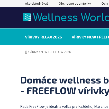
Prejsť
Ako objednávať
Obchodné podmienky
Ochr
na
obsah
VÍRIVKY RELAX 2026
VÍRIVKY NEW FREEF
Domov
/
VÍRIVKY NEW FREEFLOW 2026
Domáce wellness b
- FREEFLOW vírivk
Rada FreeFlow je ideálna voľba pre každého, kto chce 