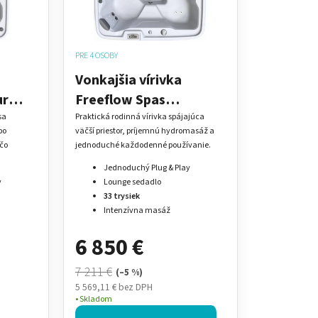
r
o
d
PRE 4 OSOBY
u
Vonkajšia vírivka
k
t
ure™
Freeflow Spas
o
EXCURSION™ pre 4
sa
Praktická rodinná vírivka spájajúca
bo
väčší priestor, príjemnú hydromasáž a
v
osoby s ležadlom -
 čo
jednoduché každodenné používanie.
Plug & Play
Jednoduchý Plug & Play
y
Lounge sedadlo
33 trysiek
Intenzívna masáž
6 850 €
7 211 €
(–5 %)
5 569,11 € bez DPH
Skladom