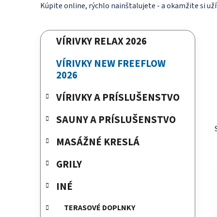
Kúpite online, rýchlo nainštalujete - a okamžite si už
B
K
Preskočiť
VÍRIVKY RELAX 2026
a
kategórie
o
t
č
VÍRIVKY NEW FREEFLOW
e
n
2026
g
ý
ó
VÍRIVKY A PRÍSLUŠENSTVO
p
r
a
i
SAUNY A PRÍSLUŠENSTVO
e
n
e
MASÁŽNÉ KRESLÁ
l
GRILY
INÉ
TERASOVÉ DOPLNKY