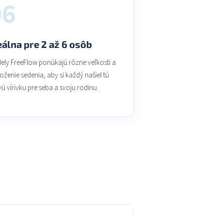
06
eálna pre 2 až 6 osôb
ely FreeFlow ponúkajú rôzne veľkosti a
oženie sedenia, aby si každý našiel tú
ú vírivku pre seba a svoju rodinu.