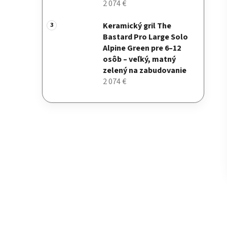
2 074 €
Keramický gril The
Bastard Pro Large Solo
Alpine Green pre 6–12
osôb – veľký, matný
zelený na zabudovanie
2 074 €