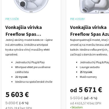
p
r
o
PRE 5 OSÔB
PRE 4 OSOBY
d
u
Vonkajšia vírivka
Vonkajšia vírivka
k
Freeflow Spas
Freeflow Spas Az
t
Aptos™ pre 5 osôb –
pre 4 osoby s
Jediný okrúhly model kolekcie – úplne
Najkompaktnejší model, ktorý 
iná atmosféra. Unikátna whirlpool
zmestí aj na menšiu terasu ale
o
Plug & Play
ležadlom – Plug &
tryska vytvára vírivý masážny efekt
balkón. Ideálna voľba pre tých,
v
Play
uprostred.
začínajú s domácim wellness.
Jednoduchý Plug & Play
Jednoduchý Plug & Pla
Whirlpool efekt pre uvoľnenie
Lounge sedadlo
celého tela
25 trysiek
21 trysiek
Malé rozmery
Ideálna na spoločenské chvíle
5 671 €
od
5 603 €
5 970 €
(až –5 %)
5 898 €
(–5 %)
od 4 610,57 € bez DPH
Skladom
4 555,28 € bez DPH