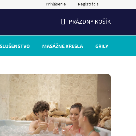
Prihlásenie
Registrácia
PRÁZDNY KOŠÍK
NÁKUPNÝ
KOŠÍK
ÍSLUŠENSTVO
MASÁŽNÉ KRESLÁ
GRILY
INÉ