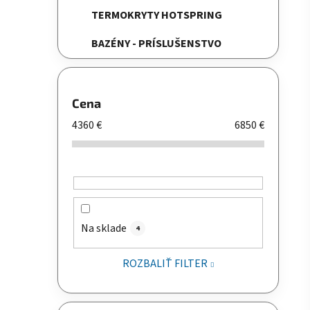
TERMOKRYTY HOTSPRING
BAZÉNY - PRÍSLUŠENSTVO
Cena
4360
€
6850
€
Na sklade
4
ROZBALIŤ FILTER