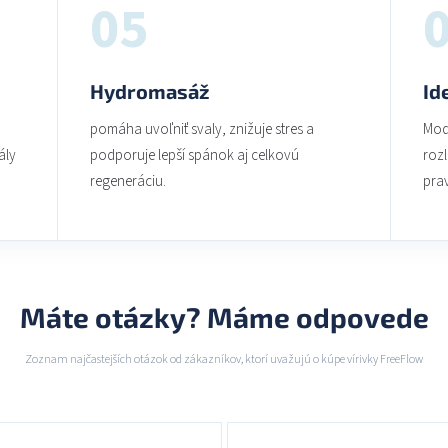
05
Hydromasáž
Id
pomáha uvoľniť svaly, znižuje stres a
Mod
ály
podporuje lepší spánok aj celkovú
rozl
regeneráciu.
prav
Máte otázky? Máme odpovede
Zoznam najčastejších otázok od zákazníkov, ktorí uvažujú o kúpe vírivky FreeFlow