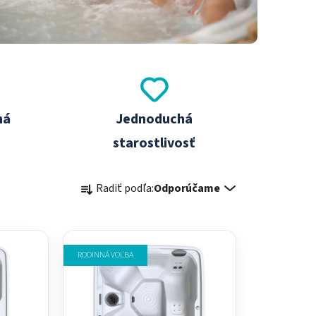
ná
Jednoduchá
starostlivosť
R
Radiť podľa:
Odporúčame
a
d
e
n
RODINNÁ VOĽBA
i
e
p