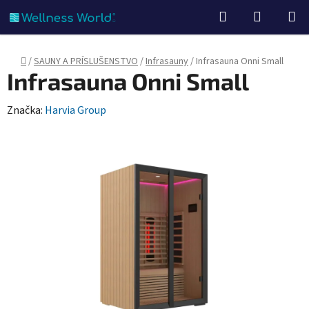
Prejsť
Hľadať
NÁKUP
na
KOŠÍK
obsah
Domov
/
SAUNY A PRÍSLUŠENSTVO
/
Infrasauny
/
Infrasauna Onni Small
Infrasauna Onni Small
Značka:
Harvia Group