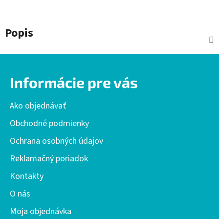
Popis
Z
á
Informácie pre vás
p
ä
Ako objednávať
t
i
Obchodné podmienky
e
Ochrana osobných údajov
Reklamačný poriadok
Kontakty
O nás
Moja objednávka