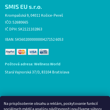
SMIS EU s.r.o.
Krompašská 9, 04011 Košice-Pereš
IČO: 52680665
IČ DPH: SK2121102863
IBAN: SK560200000000427152 6053
Poštová adresa: Wellness World
Stará Vajnorská 37/D, 83104 Bratislava
Facebook
Na prispôsobenie obsahu a reklám, poskytovanie funkcií
sociálnych médií a analýzu návštevnosti používame súbory