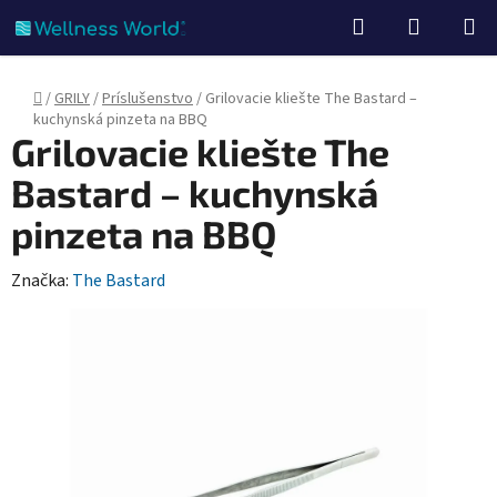
Prejsť
Hľadať
NÁKUP
na
KOŠÍK
obsah
Domov
/
GRILY
/
Príslušenstvo
/
Grilovacie kliešte The Bastard –
kuchynská pinzeta na BBQ
Grilovacie kliešte The
Bastard – kuchynská
pinzeta na BBQ
Značka:
The Bastard