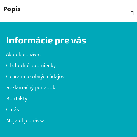
Popis
Z
á
Informácie pre vás
p
ä
Ako objednávať
t
i
Obchodné podmienky
e
Ochrana osobných údajov
Reklamačný poriadok
Kontakty
O nás
Moja objednávka