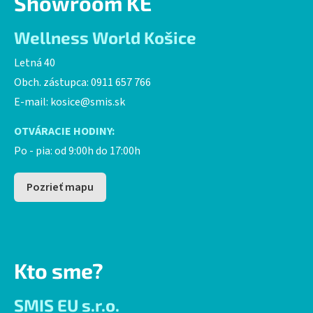
Showroom KE
Wellness World Košice
Letná 40
Obch. zástupca: 0911 657 766
E-mail:
kosice@smis.sk
OTVÁRACIE HODINY:
Po - pia: od 9:00h do 17:00h
Pozrieť mapu
Kto sme?
SMIS EU s.r.o.