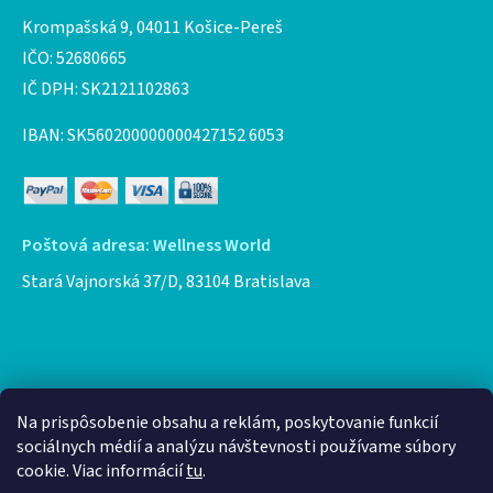
Krompašská 9, 04011 Košice-Pereš
IČO: 52680665
IČ DPH: SK2121102863
IBAN: SK560200000000427152 6053
Poštová adresa: Wellness World
Stará Vajnorská 37/D, 83104 Bratislava
Facebook
Na prispôsobenie obsahu a reklám, poskytovanie funkcií
sociálnych médií a analýzu návštevnosti používame súbory
cookie. Viac informácií
tu
.