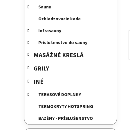
e
Sauny
l
Ochladzovacie kade
Infrasauny
Príslušenstvo do sauny
MASÁŽNÉ KRESLÁ
GRILY
INÉ
TERASOVÉ DOPLNKY
TERMOKRYTY HOTSPRING
BAZÉNY - PRÍSLUŠENSTVO