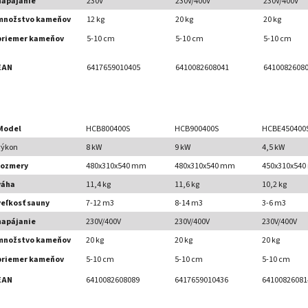
napájanie
230V
230V/400V
230V/400V
množstvo kameňov
12 kg
20 kg
20 kg
priemer kameňov
5-10 cm
5-10 cm
5-10 cm
EAN
6417659010405
6410082608041
6410082608
Model
HCB800400S
HCB900400S
HCBE450400
výkon
8 kW
9 kW
4,5 kW
rozmery
480x310x540 mm
480x310x540 mm
450x310x54
váha
11,4 kg
11,6 kg
10,2 kg
veľkosť sauny
7-12 m3
8-14 m3
3-6 m3
napájanie
230V/400V
230V/400V
230V/400V
množstvo kameňov
20 kg
20 kg
20 kg
priemer kameňov
5-10 cm
5-10 cm
5-10 cm
EAN
6410082608089
6417659010436
64100826081