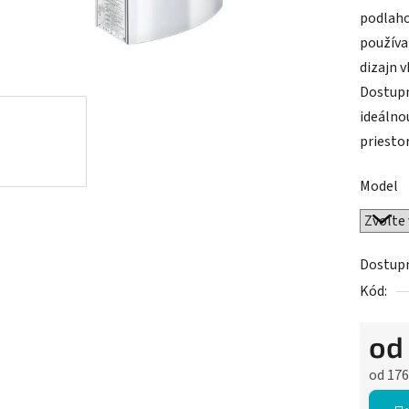
podlaho
používa
dizajn 
Dostupn
ideálno
priestor
Model
Dostup
Kód:
o
od
176
Jednot