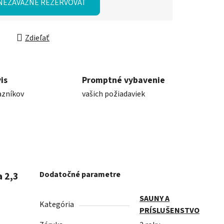
NEZÁVÄZNE REZERVOVAŤ
Zdieľať
is
Promptné vybavenie
azníkov
vašich požiadaviek
Dodatočné parametre
 2,3
SAUNY A
Kategória
PRÍSLUŠENSTVO