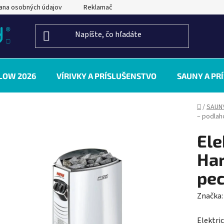
ana osobných údajov
Reklamačný poriadok
Kontakty
LOW 2026
VÍRIVKY A PRÍSLUŠENSTVO
SAUNY A PR
Domov
/
SAUN
– podlah
Ele
Har
pec
Značka
Elektri