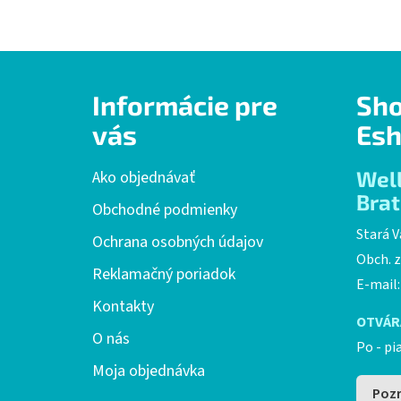
Z
Informácie pre
Sh
á
p
vás
Esh
ä
t
Wel
Ako objednávať
i
Brat
Obchodné podmienky
e
Stará V
Ochrana osobných údajov
Obch. z
Reklamačný poriadok
E-mail
Kontakty
OTVÁR
O nás
Po - pi
Moja objednávka
Pozr