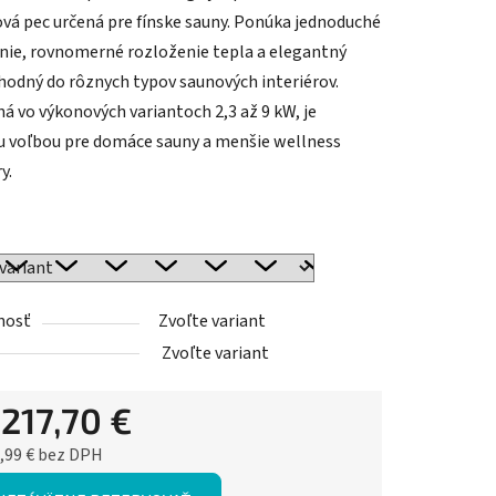
vá pec určená pre fínske sauny. Ponúka jednoduché
nie, rovnomerné rozloženie tepla a elegantný
vhodný do rôznych typov saunových interiérov.
á vo výkonových variantoch 2,3 až 9 kW, je
u voľbou pre domáce sauny a menšie wellness
y.
nosť
Zvoľte variant
Zvoľte variant
d
217,70 €
,99 €
bez DPH
ková cena: