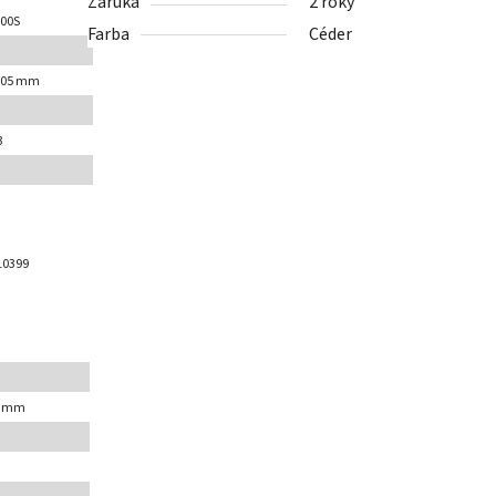
Záruka
2 roky
00S
Farba
Céder
505 mm
3
10399
0 mm