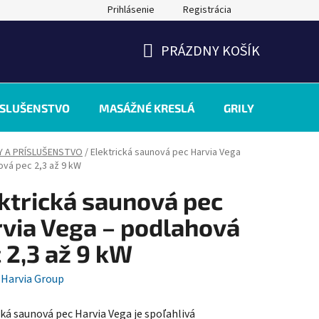
Prihlásenie
Registrácia
PRÁZDNY KOŠÍK
NÁKUPNÝ
KOŠÍK
ÍSLUŠENSTVO
MASÁŽNÉ KRESLÁ
GRILY
INÉ
Y A PRÍSLUŠENSTVO
/
Elektrická saunová pec Harvia Vega
ová pec 2,3 až 9 kW
ktrická saunová pec
via Vega – podlahová
 2,3 až 9 kW
:
Harvia Group
cká saunová pec Harvia Vega je spoľahlivá