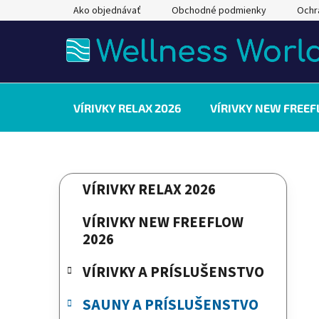
Prejsť
Ako objednávať
Obchodné podmienky
Ochr
na
obsah
VÍRIVKY RELAX 2026
VÍRIVKY NEW FREEF
B
K
Preskočiť
VÍRIVKY RELAX 2026
a
kategórie
o
t
č
VÍRIVKY NEW FREEFLOW
e
n
2026
g
ý
ó
VÍRIVKY A PRÍSLUŠENSTVO
p
r
a
i
SAUNY A PRÍSLUŠENSTVO
e
n