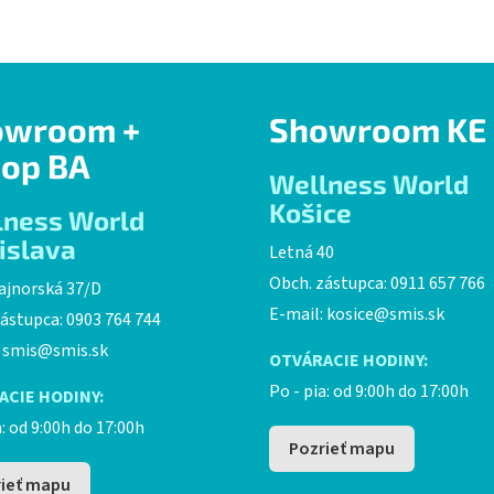
owroom +
Showroom KE
op BA
Wellness World
Košice
lness World
islava
Letná 40
Obch. zástupca: 0911 657 766
ajnorská 37/D
E-mail:
kosice@smis.sk
ástupca: 0903 764 744
:
smis@smis.sk
OTVÁRACIE HODINY:
Po - pia: od 9:00h do 17:00h
ACIE HODINY:
a: od 9:00h do 17:00h
Pozrieť mapu
ieť mapu