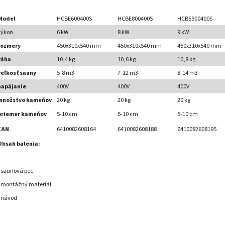
Model
HCBE600400S
HCBE800400S
HCBE900400S
výkon
6 kW
8 kW
9 kW
rozmery
450x310x540 mm
450x310x540 mm
450x310x540 mm
váha
10,4 kg
10,6 kg
10,8 kg
veľkosť sauny
5-8 m3
7-12 m3
8-14 m3
napájanie
400V
400V
400V
množstvo kameňov
20 kg
20 kg
20 kg
priemer kameňov
5-10 cm
5-10 cm
5-10 cm
EAN
6410082608164
6410082608188
6410082608195
Obsah balenia:
- saunová pec
- montážný materiál
- návod