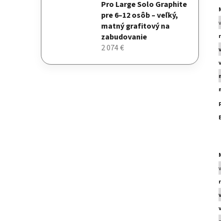
Pro Large Solo Graphite
pre 6–12 osôb – veľký,
matný grafitový na
zabudovanie
2 074 €