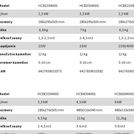
Model
HCB230400S
HCB350400S
HCBE2304
výkon
2,3 kW
3,5 kW
2,3 kW
rozmery
280x295x505 mm
280x295x505 mm
280x270x
váha
6,8 kg
7 kg
6,3 kg
veľkosť sauny
1,3-2,5 m3
2-4,5 m3
1,3-2,5 m
napájanie
230V
230V
230V/400V
množstvo kameňov
12 kg
12 kg
12 kg
priemer kameňov
5-10 cm
5-10 cm
5-10 cm
EAN
6417659010375
6417659010382
64176590
Model
HCBE350400S
HCB450400S
HCB600400S
výkon
3,5 kW
4,5 kW
6 kW
rozmery
280x270x505 mm
480x310x540 mm
480x310x54
váha
6,5 kg
11 kg
11,2kg
veľkosť sauny
2-4,5 m3
3-6 m3
5-8 m3