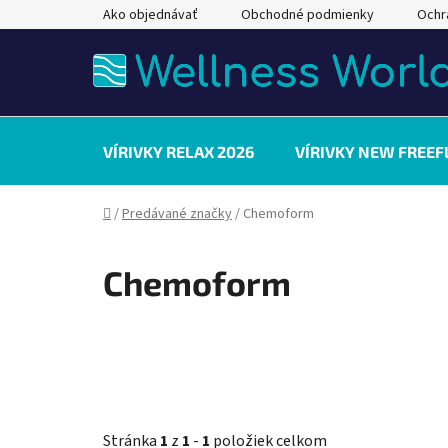
Prejsť
Ako objednávať
Obchodné podmienky
Ochr
na
obsah
VÍRIVKY RELAX 2026
VÍRIVKY NEW FREEF
Domov
/
Predávané značky
/
Chemoform
Chemoform
Stránka
1
z
1
-
1
položiek celkom