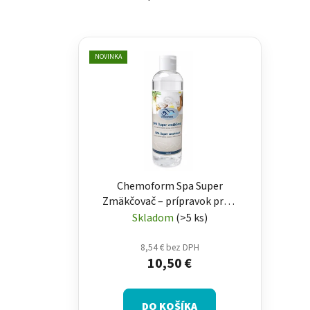
V
ý
NOVINKA
p
i
s
p
r
o
d
Chemoform Spa Super
u
Zmäkčovač – prípravok proti
k
vodnému kameňu a kovom
Skladom
(>5 ks)
vo vírivke 250 ml
t
8,54 € bez DPH
o
10,50 €
v
DO KOŠÍKA