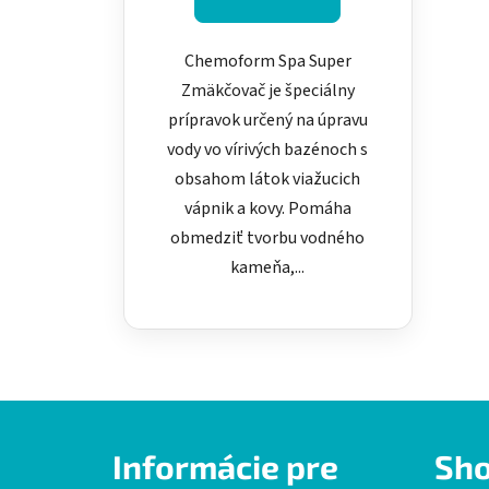
Chemoform Spa Super
Zmäkčovač je špeciálny
prípravok určený na úpravu
vody vo vírivých bazénoch s
obsahom látok viažucich
vápnik a kovy. Pomáha
obmedziť tvorbu vodného
kameňa,...
Z
Informácie pre
Sh
á