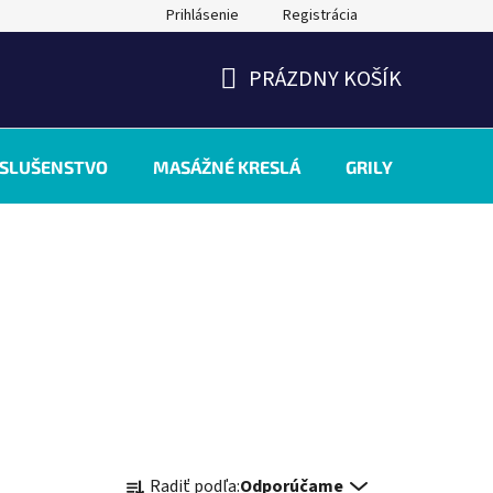
Prihlásenie
Registrácia
PRÁZDNY KOŠÍK
NÁKUPNÝ
KOŠÍK
ÍSLUŠENSTVO
MASÁŽNÉ KRESLÁ
GRILY
INÉ
R
Radiť podľa:
Odporúčame