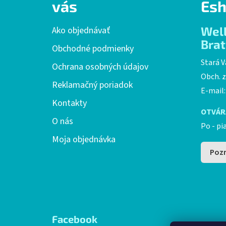
p
vás
Esh
ä
t
Wel
Ako objednávať
i
Brat
Obchodné podmienky
e
Stará V
Ochrana osobných údajov
Obch. z
Reklamačný poriadok
E-mail
Kontakty
OTVÁR
O nás
Po - pi
Moja objednávka
Pozr
Facebook