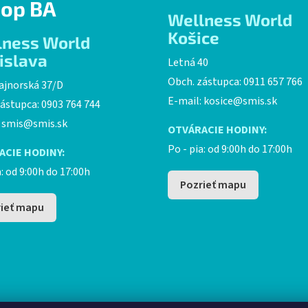
a
op BA
Wellness World
c
i
Košice
lness World
e
islava
Letná 40
p
r
Obch. zástupca: 0911 657 766
ajnorská 37/D
v
E-mail:
kosice@smis.sk
ástupca: 0903 764 744
k
:
smis@smis.sk
y
OTVÁRACIE HODINY:
v
Po - pia: od 9:00h do 17:00h
ACIE HODINY:
ý
p
a: od 9:00h do 17:00h
i
Pozrieť mapu
s
ieť mapu
u