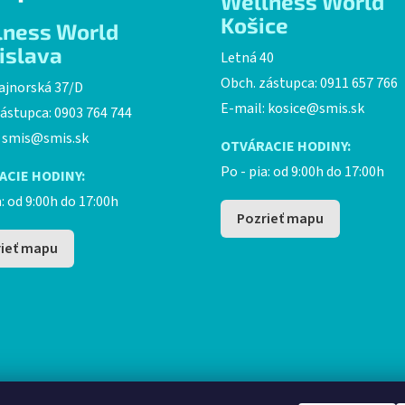
Wellness World
c
i
Košice
lness World
e
islava
Letná 40
p
r
Obch. zástupca: 0911 657 766
ajnorská 37/D
v
E-mail:
kosice@smis.sk
ástupca: 0903 764 744
k
:
smis@smis.sk
y
OTVÁRACIE HODINY:
v
Po - pia: od 9:00h do 17:00h
ACIE HODINY:
ý
p
a: od 9:00h do 17:00h
i
Pozrieť mapu
s
ieť mapu
u