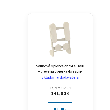
V
ý
p
i
s
p
r
o
d
Saunová opierka chrbta Halu
u
– drevená opierka do sauny
k
Skladom u dodavatela
t
115,28 € bez DPH
o
141,80 €
v
DETAIL