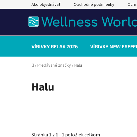
Prejsť
Ako objednávať
Obchodné podmienky
Ochr
na
obsah
VÍRIVKY RELAX 2026
VÍRIVKY NEW FREEF
Domov
/
Predávané značky
/
Halu
Halu
Stránka
1
z
1
-
1
položiek celkom