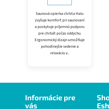
Saunová opierka chrbta Halu
zvyšuje komfort pri saunovaní
a poskytuje príjemnú podporu
pre chrbát počas oddychu.
Ergonomický dizajn umožňuje
pohodlnejšie sedenie a
relaxáciu v...
Z
Informácie pre
Sh
á
p
vás
Esh