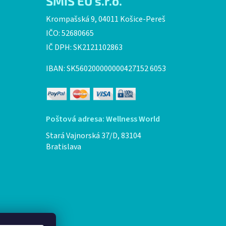
SMIS EU s.r.o.
Krompašská 9, 04011 Košice-Pereš
IČO: 52680665
IČ DPH: SK2121102863
IBAN: SK560200000000427152 6053
Poštová adresa: Wellness World
Stará Vajnorská 37/D, 83104
Bratislava