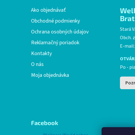
ä
t
Wel
Ako objednávať
i
Brat
Obchodné podmienky
e
Stará V
Ochrana osobných údajov
Obch. z
Reklamačný poriadok
E-mail
Kontakty
OTVÁR
O nás
Po - pi
Moja objednávka
Pozr
Facebook