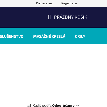
Prihlásenie
Registrácia
PRÁZDNY KOŠÍK
NÁKUPNÝ
KOŠÍK
ÍSLUŠENSTVO
MASÁŽNÉ KRESLÁ
GRILY
INÉ
R
Radiť podľa:
Odporúčame