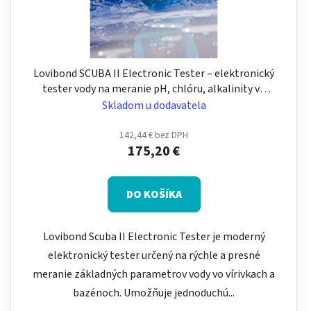
Lovibond SCUBA II Electronic Tester – elektronický
tester vody na meranie pH, chlóru, alkalinity vo
vírivkach a bazénoch
Skladom u dodavatela
142,44 € bez DPH
175,20 €
DO KOŠÍKA
Lovibond Scuba II Electronic Tester je moderný
elektronický tester určený na rýchle a presné
meranie základných parametrov vody vo vírivkach a
bazénoch. Umožňuje jednoduchú...