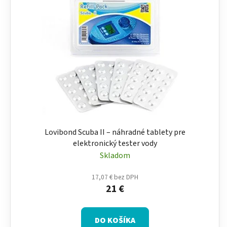
i
e
s
p
p
r
r
o
o
d
d
u
u
k
k
t
t
o
o
v
Lovibond Scuba II – náhradné tablety pre
v
elektronický tester vody
Skladom
17,07 € bez DPH
21 €
DO KOŠÍKA