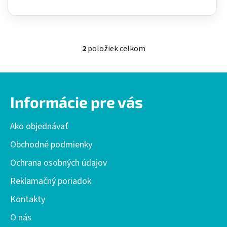
2
položiek celkom
O
v
l
Z
á
á
d
Informácie pre vás
p
a
ä
c
Ako objednávať
t
i
i
e
Obchodné podmienky
p
e
Ochrana osobných údajov
r
v
Reklamačný poriadok
k
y
Kontakty
v
O nás
ý