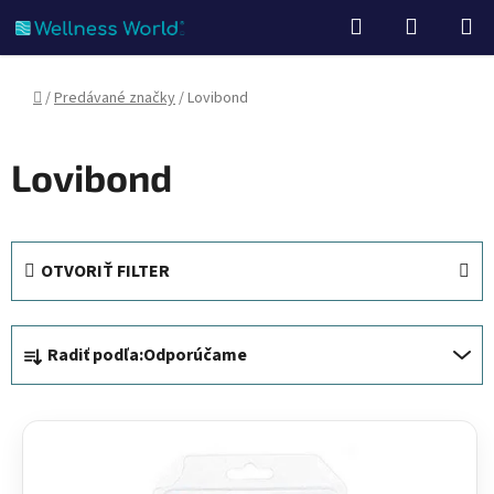
Prejsť
Hľadať
NÁKUP
na
KOŠÍK
obsah
Domov
/
Predávané značky
/
Lovibond
Lovibond
OTVORIŤ FILTER
R
Radiť podľa:
Odporúčame
a
d
V
e
ý
n
p
i