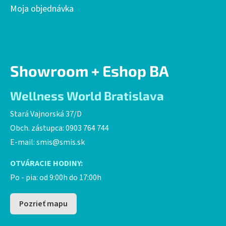
p
Moja objednávka
i
s
u
Showroom + Eshop BA
Wellness World Bratislava
Stará Vajnorská 37/D
Obch. zástupca: 0903 764 744
E-mail:
smis@smis.sk
OTVÁRACIE HODINY:
Po - pia: od 9:00h do 17:00h
Pozrieť mapu