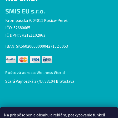
SMIS EU s.r.o.
Krompašská 9, 04011 Košice-Pereš
IČO: 52680665
IČ DPH: SK2121102863
IBAN: SK560200000000427152 6053
Poštová adresa: Wellness World
Stará Vajnorská 37/D, 83104 Bratislava
Facebook
Na prispôsobenie obsahu a reklám, poskytovanie funkcií