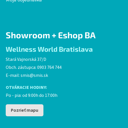
i
s
u
Showroom + Eshop BA
Wellness World Bratislava
Stará Vajnorská 37/D
Obch. zástupca: 0903 764 744
E-mail:
smis@smis.sk
OTVÁRACIE HODINY:
Po - pia: od 9:00h do 17:00h
Pozrieť mapu