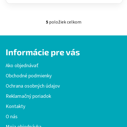
5
položiek celkom
O
v
l
Z
á
á
d
Informácie pre vás
p
a
ä
c
Ako objednávať
t
i
i
e
Obchodné podmienky
p
e
Ochrana osobných údajov
r
v
Reklamačný poriadok
k
y
Kontakty
v
O nás
ý
p
Moja objednávka