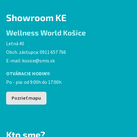
Showroom KE
Wellness World Košice
Letná 40
Obch. zástupca: 0911 657 766
E-mail:
kosice@smis.sk
OTVÁRACIE HODINY:
Po - pia: od 9:00h do 17:00h
Pozrieť mapu
Kto sme?