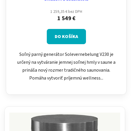
1 259,35 € bez DPH
1 549 €
DO KOŠÍKA
Soľný parný generátor Solevernebelung V230 je
určený na vytváranie jemnej soľnej hmly v saune a
prináša nový rozmer tradičného saunovania.
Pomáha vytvoriť príjemnú wellness...