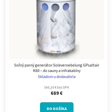
i
e
s
p
p
r
r
o
o
d
d
u
u
k
k
t
t
o
o
v
Soľný parný generátor Solevernebelung GPsaltair
v
K60 – do sauny a infrakabíny
Skladom u dodavatela
560,16 € bez DPH
689 €
DO KOŠÍKA