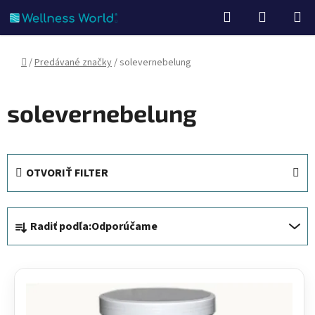
Prejsť
Hľadať
NÁKUP
na
KOŠÍK
obsah
Domov
/
Predávané značky
/
solevernebelung
solevernebelung
OTVORIŤ FILTER
R
Radiť podľa:
Odporúčame
a
d
V
e
ý
n
p
i