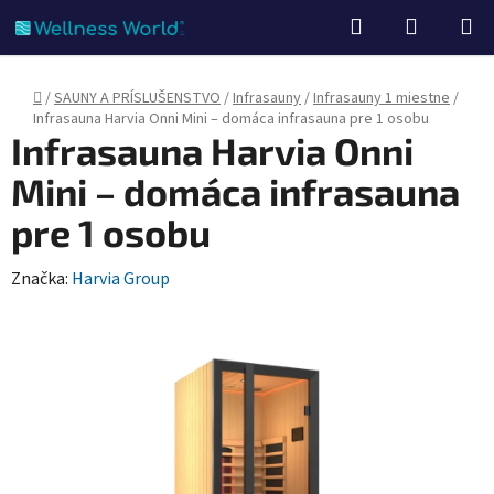
Prejsť
Hľadať
NÁKUP
na
KOŠÍK
obsah
Domov
/
SAUNY A PRÍSLUŠENSTVO
/
Infrasauny
/
Infrasauny 1 miestne
/
Infrasauna Harvia Onni Mini – domáca infrasauna pre 1 osobu
Infrasauna Harvia Onni
Mini – domáca infrasauna
pre 1 osobu
Značka:
Harvia Group