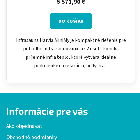
5 571,90 €
DO KOŠÍKA
Infrasauna Harvia MiniMy je kompaktné riešenie pre
pohodlné infra saunovanie až 2 osôb. Ponúka
príjemné infra teplo, ktoré vytvára ideálne
podmienky na relaxáciu, oddych a...
Z
á
Informácie pre vás
p
ä
Ako objednávať
t
i
Obchodné podmienky