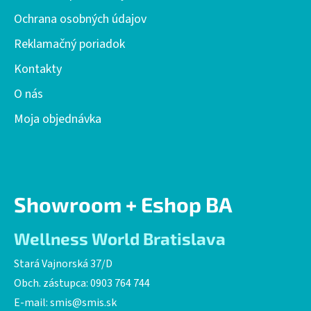
e
Ochrana osobných údajov
Reklamačný poriadok
Kontakty
O nás
Moja objednávka
Showroom + Eshop BA
Wellness World Bratislava
Stará Vajnorská 37/D
Obch. zástupca: 0903 764 744
E-mail:
smis@smis.sk