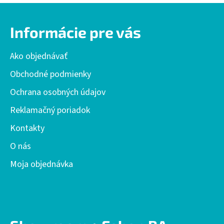
Z
á
Informácie pre vás
p
ä
Ako objednávať
t
i
Obchodné podmienky
e
Ochrana osobných údajov
Reklamačný poriadok
Kontakty
O nás
Moja objednávka