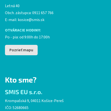
Letná 40
Obch. zástupca: 0911 657 766
E-mail:
kosice@smis.sk
OTVÁRACIE HODINY:
Po - pia: od 9:00h do 17:00h
Pozrieť mapu
Kto sme?
SMIS EU s.r.o.
Krompašská 9, 04011 Košice-Pereš
IČO: 52680665