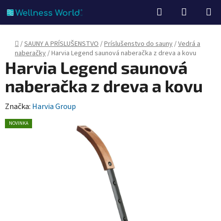
Prejsť
Hľadať
NÁKUP
na
KOŠÍK
obsah
Domov
/
SAUNY A PRÍSLUŠENSTVO
/
Príslušenstvo do sauny
/
Vedrá a
naberačky
/
Harvia Legend saunová naberačka z dreva a kovu
Harvia Legend saunová
naberačka z dreva a kovu
Značka:
Harvia Group
NOVINKA