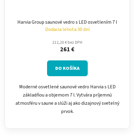
Harvia Group saunové vedro s LED osvetlením 7 l
Dodacia lehota 30 dní
212,20 € bez DPH
261 €
DO KOŠÍKA
Moderné osvetlené saunové vedro Harvia s LED
základňou a objemom 7 l. Vytvára príjemnú
atmosféru v saune a slúži aj ako dizajnový svetelný
prvok.