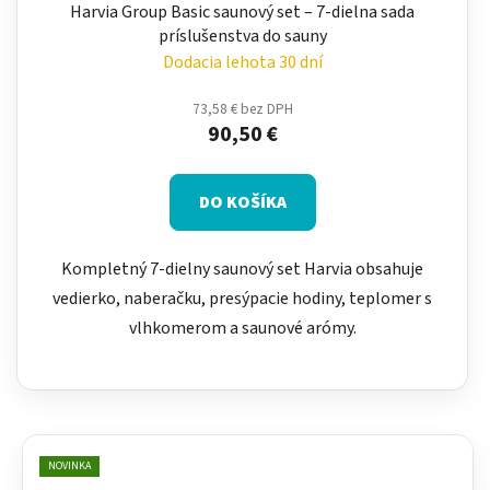
Harvia Group Basic saunový set – 7-dielna sada
príslušenstva do sauny
Dodacia lehota 30 dní
73,58 € bez DPH
90,50 €
DO KOŠÍKA
Kompletný 7-dielny saunový set Harvia obsahuje
vedierko, naberačku, presýpacie hodiny, teplomer s
vlhkomerom a saunové arómy.
NOVINKA