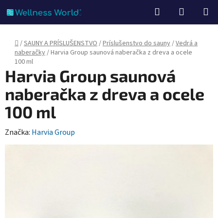
Prejsť
Hľadať
NÁKUP
na
KOŠÍK
obsah
Domov
/
SAUNY A PRÍSLUŠENSTVO
/
Príslušenstvo do sauny
/
Vedrá a
naberačky
/
Harvia Group saunová naberačka z dreva a ocele
100 ml
Harvia Group saunová
naberačka z dreva a ocele
100 ml
Značka:
Harvia Group