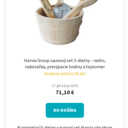
Harvia Group saunový set 5-dielny – vedro,
naberačka, presýpacie hodiny a teplomer
Dodacia lehota 30 dní
57,80 € bez DPH
71,10 €
DO KOŠÍKA
Kompletný 5-dielny saunový set Harvia obsahuje