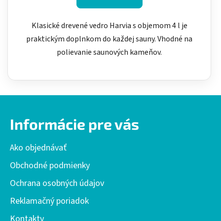
Klasické drevené vedro Harvia s objemom 4 l je
praktickým doplnkom do každej sauny. Vhodné na
polievanie saunových kameňov.
Z
á
Informácie pre vás
p
ä
Ako objednávať
t
i
Obchodné podmienky
e
Ochrana osobných údajov
Reklamačný poriadok
Kontakty