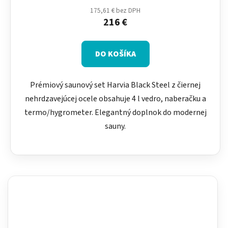
175,61 € bez DPH
216 €
DO KOŠÍKA
Prémiový saunový set Harvia Black Steel z čiernej
nehrdzavejúcej ocele obsahuje 4 l vedro, naberačku a
termo/hygrometer. Elegantný doplnok do modernej
sauny.