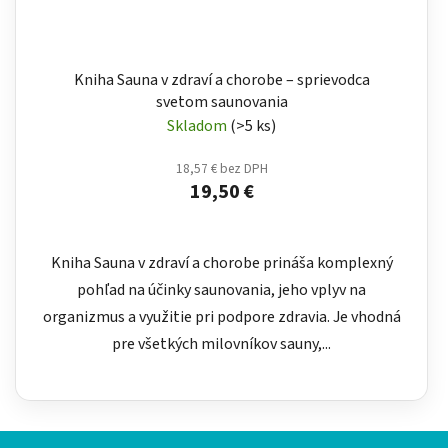
Kniha Sauna v zdraví a chorobe – sprievodca
svetom saunovania
Skladom
(>5 ks)
18,57 € bez DPH
19,50 €
Kniha Sauna v zdraví a chorobe prináša komplexný
pohľad na účinky saunovania, jeho vplyv na
organizmus a využitie pri podpore zdravia. Je vhodná
pre všetkých milovníkov sauny,...
Z