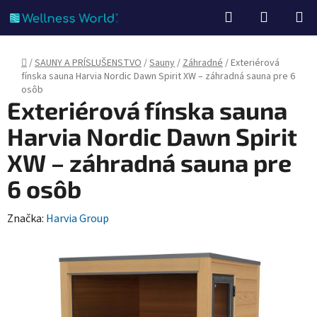
Prejsť
Hľadať
NÁKUP
na
KOŠÍK
obsah
Domov
/
SAUNY A PRÍSLUŠENSTVO
/
Sauny
/
Záhradné
/
Exteriérová
fínska sauna Harvia Nordic Dawn Spirit XW – záhradná sauna pre 6
osôb
Exteriérová fínska sauna
Harvia Nordic Dawn Spirit
XW – záhradná sauna pre
6 osôb
Značka:
Harvia Group