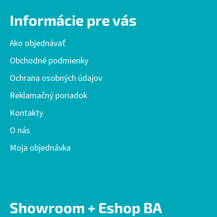
á
Informácie pre vás
p
ä
Ako objednávať
t
i
Obchodné podmienky
e
Ochrana osobných údajov
Reklamačný poriadok
Kontakty
O nás
Moja objednávka
Showroom + Eshop BA