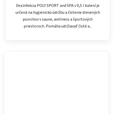
Dezinfekcia POLY SPORT and SPA v 0,5 l balení je
určená na hygienickú údržbu a čistenie drevených
povrchov v saune, wellness a športových
priestoroch. Pomáha udržiavať čisté a...