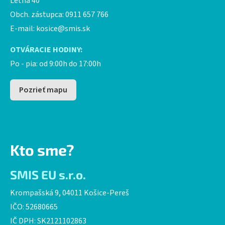
Letná 40
Obch. zástupca: 0911 657 766
E-mail:
kosice@smis.sk
OTVÁRACIE HODINY:
Po - pia: od 9:00h do 17:00h
Pozrieť mapu
Kto sme?
SMIS EU s.r.o.
Krompašská 9, 04011 Košice-Pereš
IČO: 52680665
IČ DPH: SK2121102863