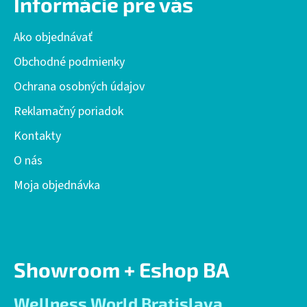
Informácie pre vás
p
ä
Ako objednávať
t
i
Obchodné podmienky
e
Ochrana osobných údajov
Reklamačný poriadok
Kontakty
O nás
Moja objednávka
Showroom + Eshop BA
Wellness World Bratislava