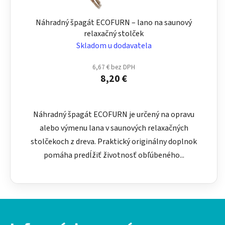
Náhradný špagát ECOFURN – lano na saunový
relaxačný stolček
Skladom u dodavatela
6,67 € bez DPH
8,20 €
Náhradný špagát ECOFURN je určený na opravu
alebo výmenu lana v saunových relaxačných
stolčekoch z dreva. Praktický originálny doplnok
pomáha predĺžiť životnosť obľúbeného...
Z
á