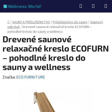
Prejsť
Hľadať
NÁKUP
na
KOŠÍK
obsah
Domov
/
SAUNY A PRÍSLUŠENSTVO
/
Príslušenstvo do sauny
/
Saunový
nábytok
/
Drevené saunové relaxačné kreslo ECOFURN –
pohodlné kreslo do sauny a wellness
Drevené saunové
relaxačné kreslo ECOFURN
– pohodlné kreslo do
sauny a wellness
Značka:
ECO FURNITURE