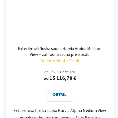
Exteriérová fínska sauna Harvia Alpina Medium
View – záhradná sauna pre 5 osôb
Dodacia lehota 30 dní
od 12 290 € bez DPH
15 116,70 €
od
DETAIL
Exteriérová fínska sauna Harvia Alpina Medium View
ponúka pohodlné saunovanie až pre 5 osôb v