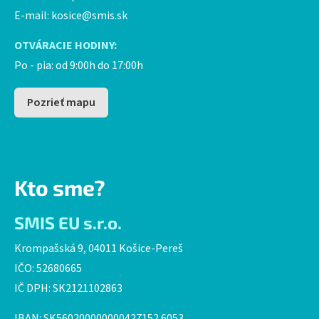
E-mail:
kosice@smis.sk
OTVÁRACIE HODINY:
Po - pia: od 9:00h do 17:00h
Pozrieť mapu
Kto sme?
SMIS EU s.r.o.
Krompašská 9, 04011 Košice-Pereš
IČO: 52680665
IČ DPH: SK2121102863
IBAN: SK560200000000427152 6053