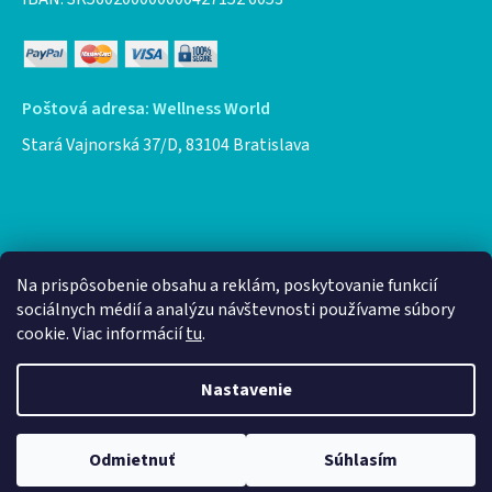
Poštová adresa: Wellness World
Stará Vajnorská 37/D, 83104 Bratislava
Facebook
Na prispôsobenie obsahu a reklám, poskytovanie funkcií
sociálnych médií a analýzu návštevnosti používame súbory
cookie. Viac informácií
tu
.
Nastavenie
Vytvoril Shoptet
Odmietnuť
Súhlasím
Copyright 2026
Wellness World eshop
. Všetky práva
vyhradené.
Upraviť nastavenie cookies