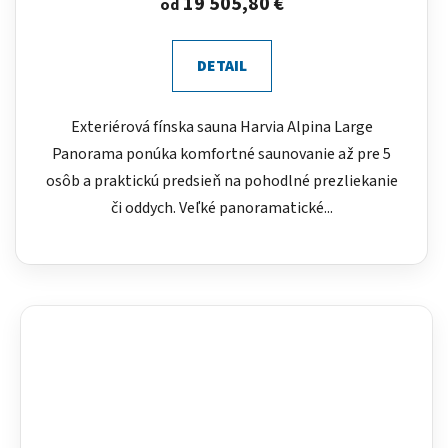
19 505,80 €
od
DETAIL
Exteriérová fínska sauna Harvia Alpina Large
Panorama ponúka komfortné saunovanie až pre 5
osôb a praktickú predsieň na pohodlné prezliekanie
či oddych. Veľké panoramatické...