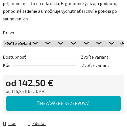
príjemné miesto na relaxáciu. Ergonomický dizajn podporuje
pohodlné sedenie a umožňuje vychutnať si chvíle pokoja po
saunovaní.ch.
Drevo
Dostupnosť
Zvoľte variant
Kód:
Zvoľte variant
od
142,50 €
od
115,85 €
bez DPH
Jednotková cena:
NEZÁVÄZNE REZERVOVAŤ
Tlač
Zdieľať