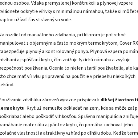
jednou osobou. Vďaka premyslenej konštrukcii a plynovej vzpere
zvládnete odkrytie vírivky s minimálnou námahou, takže si môžet
naplno užívať čas strávený vo vode.
Na rozdiel od manuálneho zdvíhania, pri ktorom je potrebné
manipulovať s objemným a často mokrým termokrytom, Cover RX
zabezpečuje plynulý a kontrolovaný pohyb. Plynová vzpera pomáh
zdvíhaní aj spúšťaní krytu, čím znižuje fyzickú námahu a zvyšuje
bezpečnosť používania. Ocenia to nielen starší používatelia, ale ka
kto chce mať vírivku pripravenú na použitie v priebehu niekoľkých
sekúnd.
Používanie zdviháka zároveň výrazne prispieva k
dlhšej životnosti
termokrytu
. Kryt už nemusíte odkladať na zem, kde sa môže zašpi
poškriabať alebo poškodiť vlhkosťou. Správna manipulácia znižuje
namáhanie materiálu aj pántov krytu, čo pomáha zachovať jeho
izolačné vlastnosti a atraktívny vzhľad po dlhšiu dobu. Keďže ter