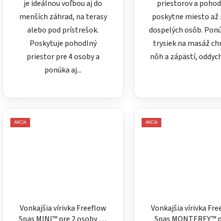
je ideálnou voľbou aj do
priestorov a poho
menších záhrad, na terasy
poskytne miesto až 
alebo pod prístrešok.
dospelých osôb. Pon
Poskytuje pohodlný
trysiek na masáž ch
priestor pre 4 osoby a
nôh a zápästí, oddych
ponúka aj...
AKCIA
AKCIA
Vonkajšia vírivka Freeflow
Vonkajšia vírivka Fr
Spas MINI™ pre 2 osoby s 2
Spas MONTEREY™ p