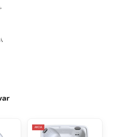
,
i,
var
AKCIA