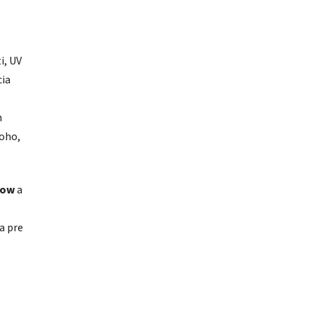
i, UV
cia
n
toho,
low
a
a pre