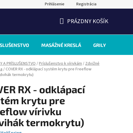
Prihlásenie
Registrácia
PRÁZDNY KOŠÍK
NÁKUPNÝ
KOŠÍK
ÍSLUŠENSTVO
MASÁŽNÉ KRESLÁ
GRILY
INÉ
KY A PRÍSLUŠENSTVO
/
Príslušenstvo k vírivkám
/
Zdvižné
ia
/
COVER RX - odklápací systém krytu pre Freeflow
zdvihák termokrytu)
ER RX - odklápací
tém krytu pre
eflow vírivku
vihák termokrytu)