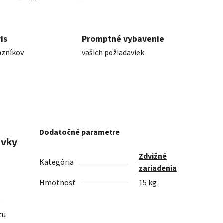
is
Promptné vybavenie
azníkov
vašich požiadaviek
Dodatočné parametre
ivky
Zdvižné
Kategória
zariadenia
Hmotnosť
15 kg
tu