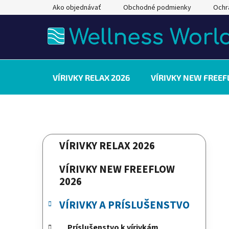
Prejsť
Ako objednávať
Obchodné podmienky
Ochr
na
obsah
VÍRIVKY RELAX 2026
VÍRIVKY NEW FREEF
B
K
Preskočiť
VÍRIVKY RELAX 2026
a
kategórie
o
t
č
VÍRIVKY NEW FREEFLOW
e
n
2026
g
ý
ó
VÍRIVKY A PRÍSLUŠENSTVO
p
r
a
i
Príslušenstvo k vírivkám