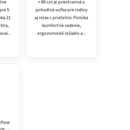
dlne
× 86 cm je priestranná a
pre 5
pohodlná voľba pre rodiny
úka 21
aj relax s priateľmi. Ponúka
rbta,
komfortné sedenie,
ové...
ergonomické ležadlo a...
eeflow
re 7