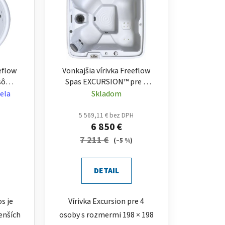
eeflow
Vonkajšia vírivka Freeflow
sôb –
Spas EXCURSION™ pre 4
osoby s ležadlom - Plug &
ela
Skladom
Play
H
5 569,11 € bez DPH
6 850 €
7 211 €
(–5 %)
DETAIL
s je
Vírivka Excursion pre 4
enších
osoby s rozmermi 198 × 198