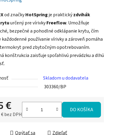
:
HotSpring
RX
od značky
HotSpring
je praktický
zdvihák
rytu
určený pre vírivky
Freeflow
. Umožňuje
ché, bezpečné a pohodlné odklápanie krytu, čím
e každodenné používanie vírivky a zároveň pomáha
 termokryt pred zbytočným opotrebovaním.
á konštrukcia zaisťuje spoľahlivú prevádzku a dlhú
sť.
nosť
Skladom u dodavatela
303360/BP
5 €
DO KOŠÍKA
 € bez DPH
ková cena:
Opýtať sa
Zdieľať