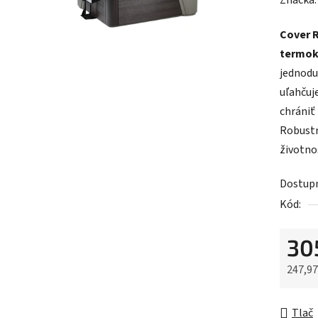
Značka
Cover 
termok
jednodu
uľahčuj
chrániť
Robustn
životno
Dostup
Kód:
30
247,97
Jednot
Tlač