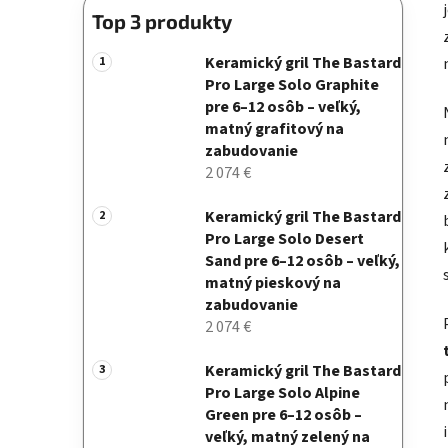
Top 3 produkty
Keramický gril The Bastard
Pro Large Solo Graphite
pre 6–12 osôb – veľký,
matný grafitový na
zabudovanie
2 074 €
Keramický gril The Bastard
Pro Large Solo Desert
Sand pre 6–12 osôb – veľký,
matný pieskový na
zabudovanie
2 074 €
Keramický gril The Bastard
Pro Large Solo Alpine
Green pre 6–12 osôb –
veľký, matný zelený na