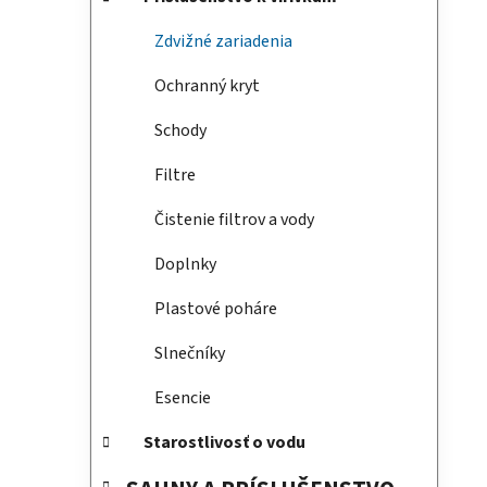
e
n
e
Zdvižné zariadenia
l
Ochranný kryt
Schody
Filtre
Čistenie filtrov a vody
Doplnky
Plastové poháre
Slnečníky
Esencie
Starostlivosť o vodu