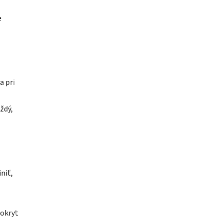
e
a pri
ždý,
niť,
mokryt