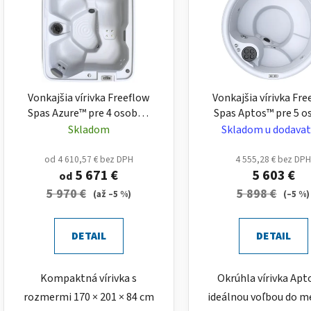
Vonkajšia vírivka Freeflow
Vonkajšia vírivka Fr
Spas Azure™ pre 4 osoby s
Spas Aptos™ pre 5 o
ležadlom – Plug & Play
Plug & Play
Skladom
Skladom u dodavat
od 4 610,57 € bez DPH
4 555,28 € bez DP
5 671 €
5 603 €
od
5 970 €
5 898 €
(až –5 %)
(–5 %)
DETAIL
DETAIL
Kompaktná vírivka s
Okrúhla vírivka Apto
rozmermi 170 × 201 × 84 cm
ideálnou voľbou do m