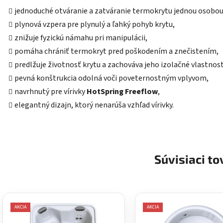
jednoduché otváranie a zatváranie termokrytu jednou osobou
plynová vzpera pre plynulý a ľahký pohyb krytu,
znižuje fyzickú námahu pri manipulácii,
pomáha chrániť termokryt pred poškodením a znečistením,
predlžuje životnosť krytu a zachováva jeho izolačné vlastnost
pevná konštrukcia odolná voči poveternostným vplyvom,
navrhnutý pre vírivky
HotSpring Freeflow
,
elegantný dizajn, ktorý nenarúša vzhľad vírivky.
Súvisiaci to
AKCIA
AKCIA