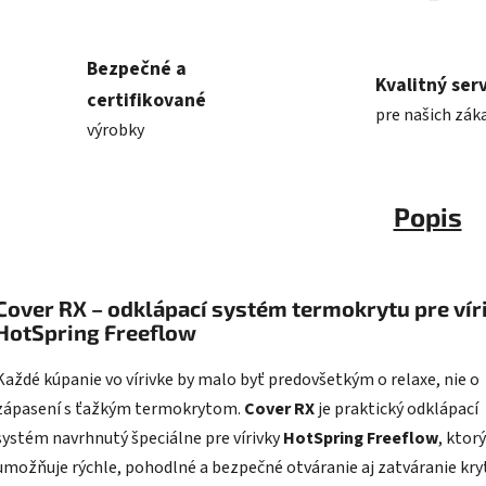
Bezpečné a
Kvalitný serv
certifikované
pre našich zák
výrobky
Popis
Cover RX – odklápací systém termokrytu pre vír
HotSpring Freeflow
Každé kúpanie vo vírivke by malo byť predovšetkým o relaxe, nie o
zápasení s ťažkým termokrytom.
Cover RX
je praktický odklápací
systém navrhnutý špeciálne pre vírivky
HotSpring Freeflow
, ktorý
umožňuje rýchle, pohodlné a bezpečné otváranie aj zatváranie kry