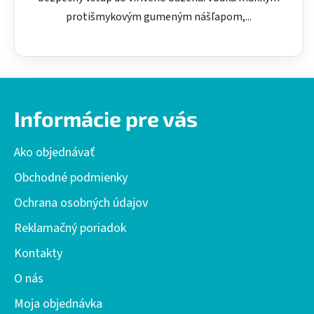
protišmykovým gumeným nášľapom,...
Z
á
Informácie pre vás
p
ä
Ako objednávať
t
i
Obchodné podmienky
e
Ochrana osobných údajov
Reklamačný poriadok
Kontakty
O nás
Moja objednávka