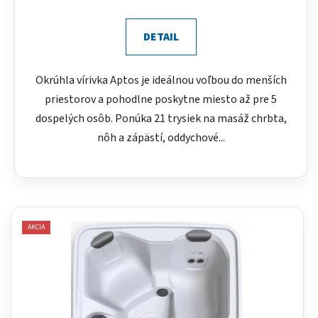
DETAIL
Okrúhla vírivka Aptos je ideálnou voľbou do menších
priestorov a pohodlne poskytne miesto až pre 5
dospelých osôb. Ponúka 21 trysiek na masáž chrbta,
nôh a zápästí, oddychové...
AKCIA