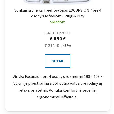
Vonkajšia vírivka Freeflow Spas EXCURSION™ pre 4
osoby s ležadlom - Plug & Play
Skladom
5 569,11 € bez DPH
6 850 €
7 211 €
(–5 %)
DETAIL
Vírivka Excursion pre 4 osoby s rozmermi 198 × 198 ×
86 cm je priestranná a pohodlná voľba pre rodiny aj
relax s priateľmi. Ponúka komfortné sedenie,
ergonomické ležadlo a...