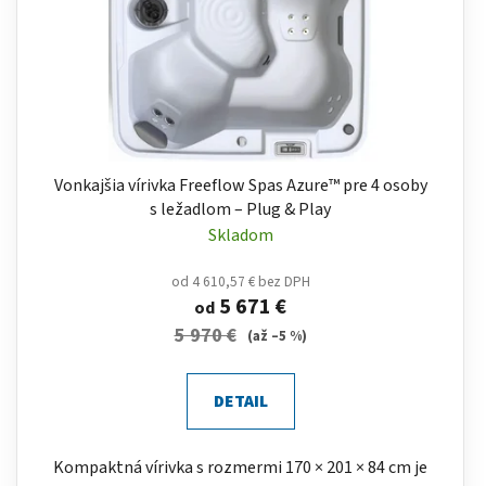
Vonkajšia vírivka Freeflow Spas Azure™ pre 4 osoby
s ležadlom – Plug & Play
Skladom
od 4 610,57 € bez DPH
5 671 €
od
5 970 €
(až –5 %)
DETAIL
Kompaktná vírivka s rozmermi 170 × 201 × 84 cm je