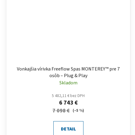
Vonkajšia vírivka Freeflow Spas MONTEREY™ pre 7
osôb – Plug & Play
Skladom
5 482,11 € bez DPH
6 743 €
7 098 €
(–5 %)
DETAIL