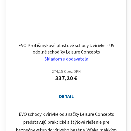
EVO Protišmykové plastové schody k vírivke - UV
odolné schodíky Leisure Concepts
Skladom u dodavatela
274,15 € bez DPH
337,20 €
DETAIL
EVO schody k vírivke od značky Leisure Concepts
predstavujú praktické a štýlové riešenie pre
bezpečný vstup do vírivého bazéna. Vďaka mäkkým