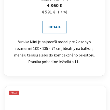
4 360 €
4 591 €
(–5 %)
DETAIL
Vírivka Mini je najmenší model pre 2 osoby s
rozmermi 183 × 135 × 74 cm, ideálny na balkón,
menšiu terasu alebo do kompaktného priestoru.
Ponúka pohodlné ležadlá a 11...
AKCIA