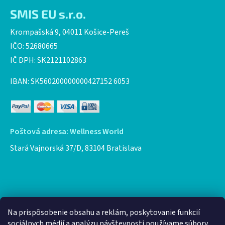
SMIS EU s.r.o.
Krompašská 9, 04011 Košice-Pereš
IČO: 52680665
IČ DPH: SK2121102863
IBAN: SK560200000000427152 6053
Poštová adresa: Wellness World
Stará Vajnorská 37/D, 83104 Bratislava
Facebook
Na prispôsobenie obsahu a reklám, poskytovanie funkcií
sociálnych médií a analýzu návštevnosti používame súbory