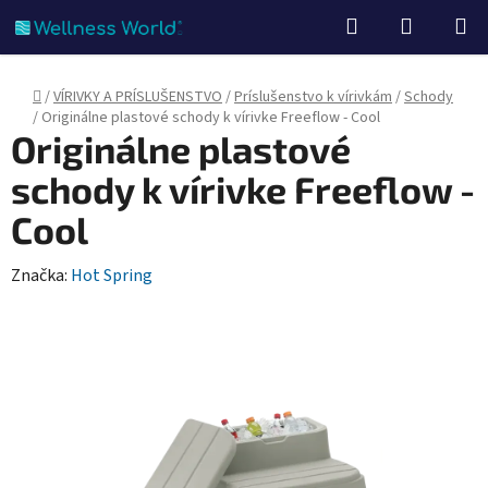
Prejsť
Hľadať
NÁKUP
na
KOŠÍK
obsah
Domov
/
VÍRIVKY A PRÍSLUŠENSTVO
/
Príslušenstvo k vírivkám
/
Schody
/
Originálne plastové schody k vírivke Freeflow - Cool
Originálne plastové
schody k vírivke Freeflow -
Cool
Značka:
Hot Spring