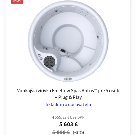
AKCIA
Vonkajšia vírivka Freeflow Spas Aptos™ pre 5 osôb
– Plug & Play
Skladom u dodavatela
4 555,28 € bez DPH
5 603 €
5 898 €
(–5 %)