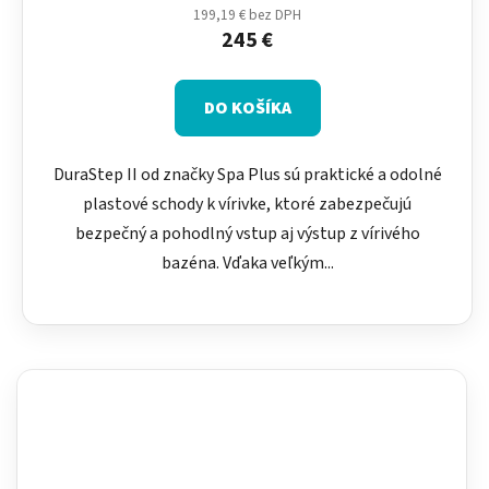
199,19 € bez DPH
245 €
DO KOŠÍKA
DuraStep II od značky Spa Plus sú praktické a odolné
plastové schody k vírivke, ktoré zabezpečujú
bezpečný a pohodlný vstup aj výstup z vírivého
bazéna. Vďaka veľkým...