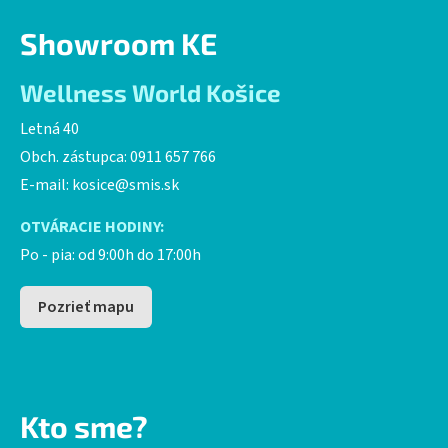
Showroom KE
Wellness World Košice
Letná 40
Obch. zástupca: 0911 657 766
E-mail:
kosice@smis.sk
OTVÁRACIE HODINY:
Po - pia: od 9:00h do 17:00h
Pozrieť mapu
Kto sme?