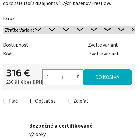
dokonale ladí s dizajnom vírivých bazénov Freeflow.
Farba
Dostupnosť
Zvoľte variant
Kód:
Zvoľte variant
316 €
DO KOŠÍKA
256,91 € bez DPH
Jednotková cena:
Tlač
Opýtať sa
Zdieľať
Bezpečné a certifikované
výrobky