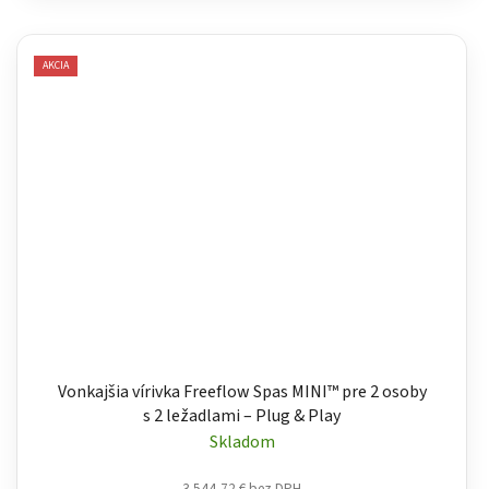
AKCIA
Vonkajšia vírivka Freeflow Spas MINI™ pre 2 osoby
s 2 ležadlami – Plug & Play
Skladom
3 544,72 € bez DPH