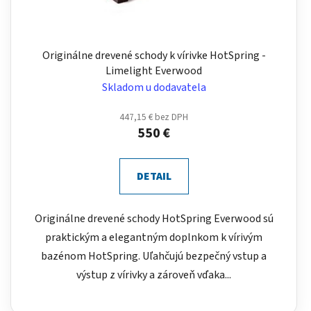
Originálne drevené schody k vírivke HotSpring -
Limelight Everwood
Skladom u dodavatela
447,15 € bez DPH
550 €
DETAIL
Originálne drevené schody HotSpring Everwood sú
praktickým a elegantným doplnkom k vírivým
bazénom HotSpring. Uľahčujú bezpečný vstup a
výstup z vírivky a zároveň vďaka...