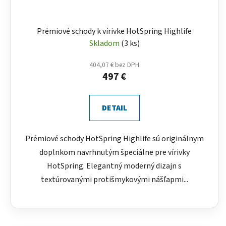
Prémiové schody k vírivke HotSpring Highlife
Skladom
(3 ks)
404,07 € bez DPH
497 €
DETAIL
Prémiové schody HotSpring Highlife sú originálnym
doplnkom navrhnutým špeciálne pre vírivky
HotSpring. Elegantný moderný dizajn s
textúrovanými protišmykovými nášľapmi...