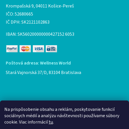
Krompašská 9, 04011 Košice-Pereš
IČO: 52680665
IČ DPH: SK2121102863
IBAN: SK560200000000427152 6053
Poštová adresa: Wellness World
Stará Vajnorská 37/D, 83104 Bratislava
Facebook
Na prispôsobenie obsahu a reklám, poskytovanie funkcií
sociálnych médií a analýzu návštevnosti používame súbory
cookie. Viac informácií
tu
.