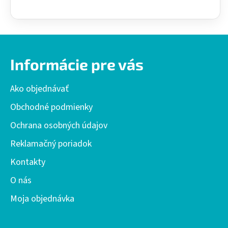
Z
á
Informácie pre vás
p
ä
Ako objednávať
t
i
Obchodné podmienky
e
Ochrana osobných údajov
Reklamačný poriadok
Kontakty
O nás
Moja objednávka