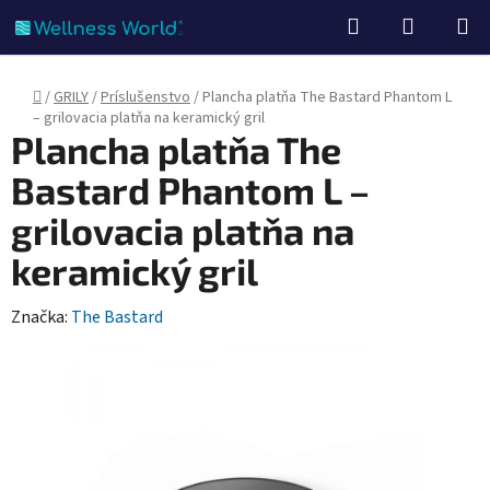
Prejsť
Hľadať
NÁKUP
na
KOŠÍK
obsah
Domov
/
GRILY
/
Príslušenstvo
/
Plancha platňa The Bastard Phantom L
– grilovacia platňa na keramický gril
Plancha platňa The
Bastard Phantom L –
grilovacia platňa na
keramický gril
Značka:
The Bastard