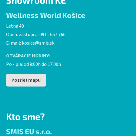
Showroom KE
Wellness World Košice
Letná 40
Obch. zástupca: 0911 657 766
E-mail:
kosice@smis.sk
OTVÁRACIE HODINY:
Po - pia: od 9:00h do 17:00h
Pozrieť mapu
Kto sme?
SMIS EU s.r.o.