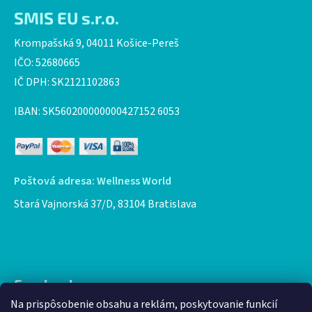
SMIS EU s.r.o.
Krompašská 9, 04011 Košice-Pereš
IČO: 52680665
IČ DPH: SK2121102863
IBAN: SK560200000000427152 6053
Poštová adresa: Wellness World
Stará Vajnorská 37/D, 83104 Bratislava
Facebook
Na prispôsobenie obsahu a reklám, poskytovanie funkcií