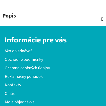
Popis
Z
á
Informácie pre vás
p
ä
Ako objednávať
t
i
Obchodné podmienky
e
Ochrana osobných údajov
Reklamačný poriadok
Kontakty
O nás
Moja objednávka