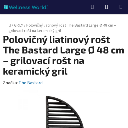
Prejsť
Hľadať
NÁKUP
na
KOŠÍK
obsah
Domov
/
GRILY
/
Polovičný liatinový rošt The Bastard Large Ø 48 cm –
grilovací rošt na keramický gril
Polovičný liatinový rošt
The Bastard Large Ø 48 cm
– grilovací rošt na
keramický gril
Značka:
The Bastard