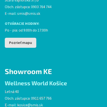
Stará Vajnorská 37/D
Obch. zástupca: 0903 764 744
E-mail:
smis@smis.sk
OTVÁRACIE HODINY:
Po - pia: od 9:00h do 17:00h
Pozrieť mapu
Showroom KE
Wellness World Košice
Letná 40
Obch. zástupca: 0911 657 766
E-mail:
kosice@smis.sk