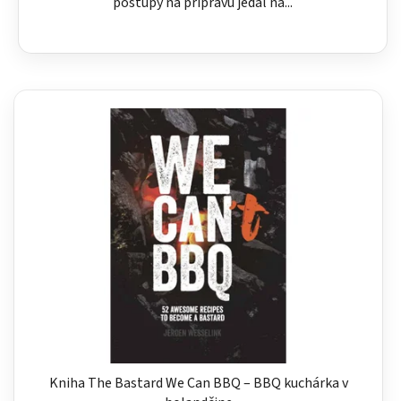
postupy na prípravu jedál na...
Kniha The Bastard We Can BBQ – BBQ kuchárka v