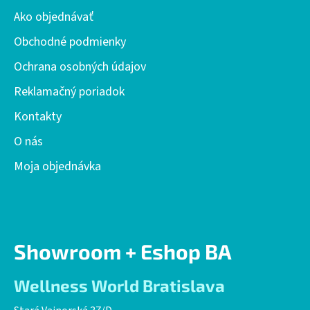
ä
Ako objednávať
t
i
Obchodné podmienky
e
Ochrana osobných údajov
Reklamačný poriadok
Kontakty
O nás
Moja objednávka
Showroom + Eshop BA
Wellness World Bratislava