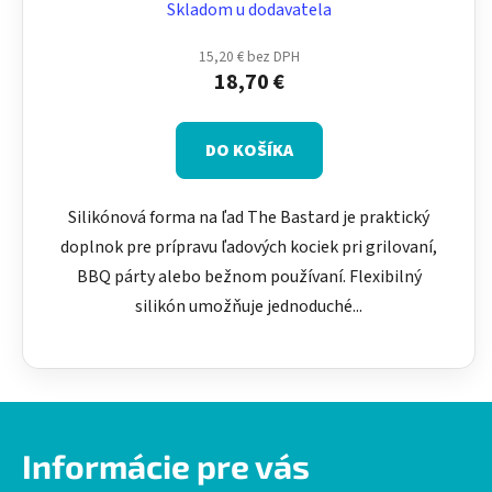
Skladom u dodavatela
15,20 € bez DPH
18,70 €
DO KOŠÍKA
Silikónová forma na ľad The Bastard je praktický
doplnok pre prípravu ľadových kociek pri grilovaní,
BBQ párty alebo bežnom používaní. Flexibilný
silikón umožňuje jednoduché...
Z
á
Informácie pre vás
p