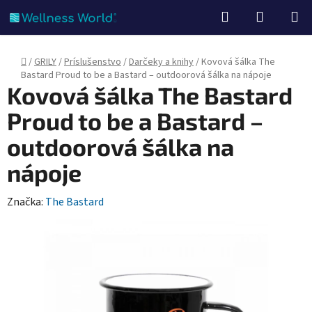
Prejsť
Hľadať
NÁKUP
na
KOŠÍK
obsah
Domov
/
GRILY
/
Príslušenstvo
/
Darčeky a knihy
/
Kovová šálka The
Bastard Proud to be a Bastard – outdoorová šálka na nápoje
Kovová šálka The Bastard
Proud to be a Bastard –
outdoorová šálka na
nápoje
Značka:
The Bastard