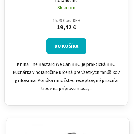
holandčine
Skladom
15,79 € bez DPH
19,42 €
DO KOŠÍKA
Kniha The Bastard We Can BBQ je praktická BBQ
kuchárka v holandčine určená pre všetkých fanúšikov
grilovania. Ponúka množstvo receptov, inšpirácií a
tipov na prípravu mäsa,...