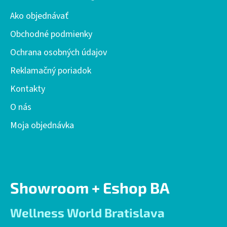
ä
Ako objednávať
t
i
Obchodné podmienky
e
Ochrana osobných údajov
Reklamačný poriadok
Kontakty
O nás
Moja objednávka
Showroom + Eshop BA
Wellness World Bratislava