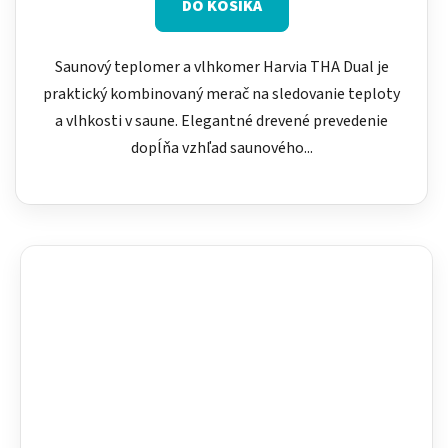
DO KOŠÍKA
Saunový teplomer a vlhkomer Harvia THA Dual je
praktický kombinovaný merač na sledovanie teploty
a vlhkosti v saune. Elegantné drevené prevedenie
dopĺňa vzhľad saunového...