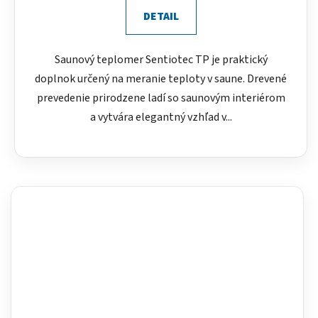
DETAIL
Saunový teplomer Sentiotec TP je praktický
doplnok určený na meranie teploty v saune. Drevené
prevedenie prirodzene ladí so saunovým interiérom
a vytvára elegantný vzhľad v...