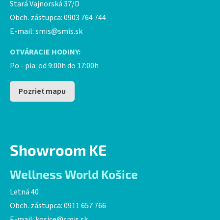
Stará Vajnorská 37/D
Obch. zástupca: 0903 764 744
E-mail:
smis@smis.sk
OTVÁRACIE HODINY:
Po - pia: od 9:00h do 17:00h
Pozrieť mapu
Showroom KE
Wellness World Košice
Letná 40
Obch. zástupca: 0911 657 766
E-mail:
kosice@smis.sk