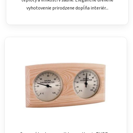
teploty a vlhkosti v saune. Elegantné drevené
vyhotovenie prirodzene dopĺňa interiér...