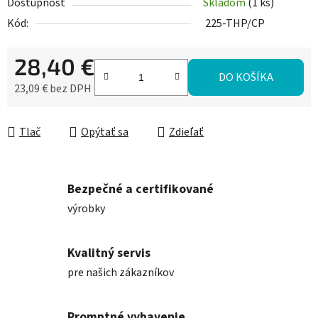
Dostupnosť
Skladom
(1 ks)
Kód:
225-THP/CP
28,40 €
DO KOŠÍKA
23,09 € bez DPH
Jednotková cena:
Tlač
Opýtať sa
Zdieľať
Bezpečné a certifikované
výrobky
Kvalitný servis
pre našich zákazníkov
Promptné vybavenie