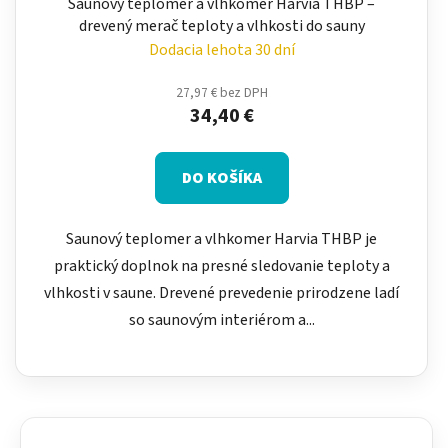
Saunový teplomer a vlhkomer Harvia THBP –
drevený merač teploty a vlhkosti do sauny
Dodacia lehota 30 dní
27,97 € bez DPH
34,40 €
DO KOŠÍKA
Saunový teplomer a vlhkomer Harvia THBP je
praktický doplnok na presné sledovanie teploty a
vlhkosti v saune. Drevené prevedenie prirodzene ladí
so saunovým interiérom a...