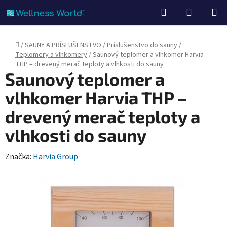
Prejsť
Hľadať
NÁKUP
na
KOŠÍK
obsah
Domov
/
SAUNY A PRÍSLUŠENSTVO
/
Príslušenstvo do sauny
/
Teplomery a vlhkomery
/
Saunový teplomer a vlhkomer Harvia
THP – drevený merač teploty a vlhkosti do sauny
Saunový teplomer a
vlhkomer Harvia THP –
drevený merač teploty a
vlhkosti do sauny
Značka:
Harvia Group