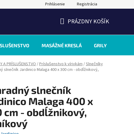
Prihlásenie
Registrácia
PRÁZDNY KOŠÍK
NÁKUPNÝ
KOŠÍK
ÍSLUŠENSTVO
MASÁŽNÉ KRESLÁ
GRILY
INÉ
KY A PRÍSLUŠENSTVO
/
Príslušenstvo k vírivkám
/
Slnečníky
ý slnečník Jardinico Malaga 400 x 300 cm - obdĺžnikový,
radný slnečník
dinico Malaga 400 x
 cm - obdĺžnikový,
níkový