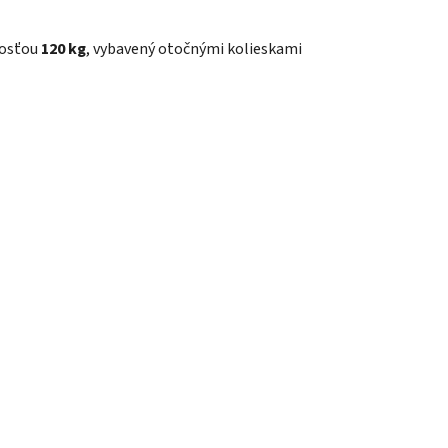
osťou
120 kg
, vybavený otočnými kolieskami