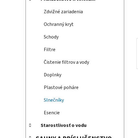
e
n
e
Zdvižné zariadenia
l
Ochranný kryt
Schody
Filtre
Čistenie filtrov a vody
Doplnky
Plastové poháre
Slnečníky
Esencie
Starostlivosť o vodu