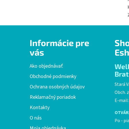
Z
Informácie pre
Sh
á
p
vás
Esh
ä
t
Wel
Ako objednávať
i
Brat
Obchodné podmienky
e
Stará V
Ochrana osobných údajov
Obch. z
Reklamačný poriadok
E-mail
Kontakty
OTVÁR
O nás
Po - pi
Moja objednávka