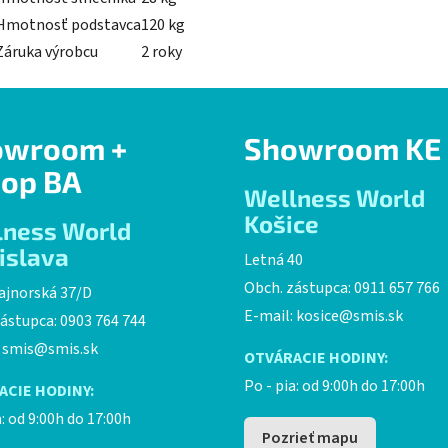
Hmotnosť podstavca
120 kg
Záruka výrobcu
2 roky
owroom +
Showroom KE
op BA
Wellness World
Košice
lness World
islava
Letná 40
Obch. zástupca: 0911 657 766
ajnorská 37/D
E-mail:
kosice@smis.sk
ástupca: 0903 764 744
:
smis@smis.sk
OTVÁRACIE HODINY:
Po - pia: od 9:00h do 17:00h
ACIE HODINY:
a: od 9:00h do 17:00h
Pozrieť mapu