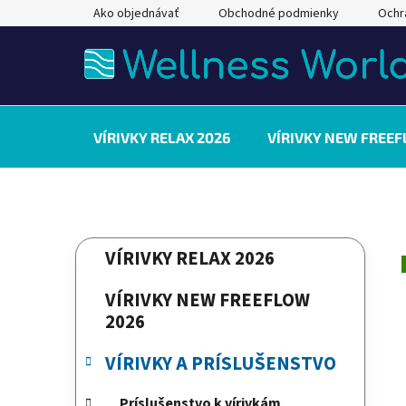
Prejsť
Ako objednávať
Obchodné podmienky
Ochr
na
obsah
VÍRIVKY RELAX 2026
VÍRIVKY NEW FREEF
B
K
Preskočiť
VÍRIVKY RELAX 2026
a
kategórie
o
t
č
VÍRIVKY NEW FREEFLOW
e
n
2026
g
ý
ó
VÍRIVKY A PRÍSLUŠENSTVO
p
r
a
i
Príslušenstvo k vírivkám