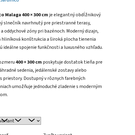
:
Jardinico
co Malaga 400 × 300 cm
je elegantný obdĺžnikový
ý slnečník navrhnutý pre priestranné terasy,
 a oddychové zóny pri bazénoch. Moderný dizajn,
á hliníková konštrukcia a široká plocha tienenia
jú ideálne spojenie funkčnosti a luxusného vzhľadu.
rozmeru
400 × 300 cm
poskytuje dostatok tieňa pre
záhradné sedenia, jedálenské zostavy alebo
s priestory. Dostupný v rôznych farebných
niach umožňuje jednoduché zladenie s moderným
rom.