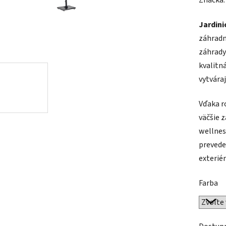
Značka
Jardini
záhradn
záhrady
kvalitn
vytvára
Vďaka 
väčšie 
wellnes
prevede
exterié
Farba