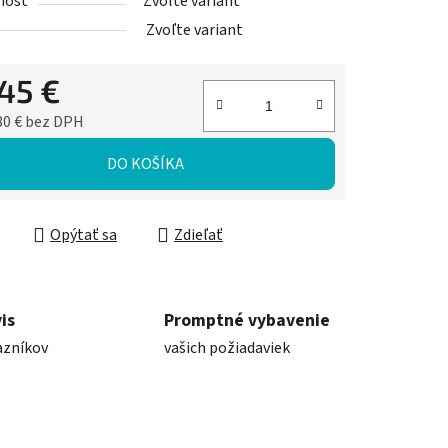
nosť
Zvoľte variant
Zvoľte variant
445 €
80 € bez DPH
ková cena:
DO KOŠÍKA
Opýtať sa
Zdieľať
is
Promptné vybavenie
azníkov
vašich požiadaviek