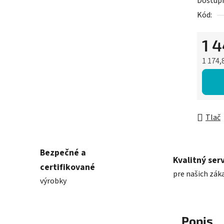
Dostup
Kód:
1 
1 174,
Jednot
Tlač
Bezpečné a
Kvalitný serv
certifikované
pre našich zák
výrobky
Popis