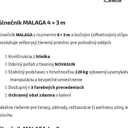
Slnečník MALAGA 4 × 3 m
Slnečník
MALAGA
s rozmermi
4 × 3 m
a bočným (offsetovým) stĺpo
poskytuje veľkorysý tienený priestor pre pohodlný oddych.
Konštrukcia z
hliníka
Odolný poťah z tkaniny
NOVASUN
Stabilný podstavec s hmotnosťou
120 kg
vybavený uzamykate
manipuláciu a bezpečné umiestnenie
Dostupný v
3 farebných prevedeniach
Ochranný obal zdarma
v balení
Ideálne riešenie pre terasy, záhrady, reštaurácie či wellness zóny, 
plochu.