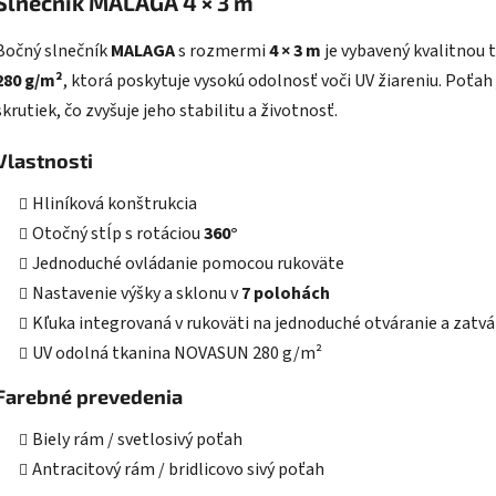
Slnečník MALAGA 4 × 3 m
Bočný slnečník
MALAGA
s rozmermi
4 × 3 m
je vybavený kvalitnou 
280 g/m²
, ktorá poskytuje vysokú odolnosť voči UV žiareniu. Poť
skrutiek, čo zvyšuje jeho stabilitu a životnosť.
Vlastnosti
Hliníková konštrukcia
Otočný stĺp s rotáciou
360°
Jednoduché ovládanie pomocou rukoväte
Nastavenie výšky a sklonu v
7 polohách
Kľuka integrovaná v rukoväti na jednoduché otváranie a zatvá
UV odolná tkanina NOVASUN 280 g/m²
Farebné prevedenia
Biely rám / svetlosivý poťah
Antracitový rám / bridlicovo sivý poťah