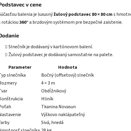
Podstavec v cene
Súčasťou balenia je luxusný
žulový podstavec 80 × 80 cm
s hmotn
s rotáciou
360°
a brzdovým systémom pre bezpečné zaistenie.
Dodanie
Slnečník je dodávaný v kartónovom balení.
Žulový podstavec je dodávaný samostatne na palete.
Parameter
Hodnota
Typ slnečníka
Bočný (offsetový) slnečník
Rozmery
4 × 3 m
Tvar
Obdĺžnikový
Konštrukcia
Hliník
Poťah
Tkanina Novasun
Nastavenie
Výškovo naklápateľný
Farby
Sivá, hnedá
Hmotnosť slnečníka
28 kg