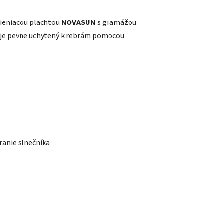
tieniacou plachtou
NOVASUN
s gramážou
ah je pevne uchytený k rebrám pomocou
ranie slnečníka