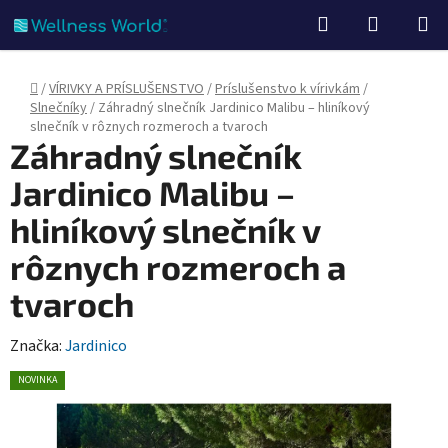
Prejsť
Hľadať
NÁKUP
na
KOŠÍK
obsah
Domov
/
VÍRIVKY A PRÍSLUŠENSTVO
/
Príslušenstvo k vírivkám
/
Slnečníky
/
Záhradný slnečník Jardinico Malibu – hliníkový
slnečník v rôznych rozmeroch a tvaroch
Záhradný slnečník
Jardinico Malibu –
hliníkový slnečník v
rôznych rozmeroch a
tvaroch
Značka:
Jardinico
NOVINKA