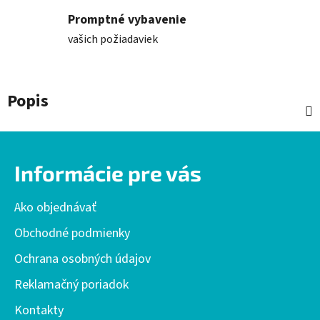
Promptné vybavenie
vašich požiadaviek
Popis
Z
á
Informácie pre vás
p
ä
Ako objednávať
t
i
Obchodné podmienky
e
Ochrana osobných údajov
Reklamačný poriadok
Kontakty