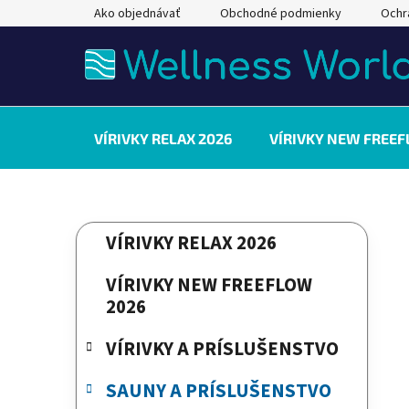
Prejsť
Ako objednávať
Obchodné podmienky
Ochr
na
obsah
VÍRIVKY RELAX 2026
VÍRIVKY NEW FREEF
B
K
Preskočiť
VÍRIVKY RELAX 2026
a
kategórie
o
t
č
VÍRIVKY NEW FREEFLOW
e
n
2026
g
ý
ó
VÍRIVKY A PRÍSLUŠENSTVO
p
r
a
i
SAUNY A PRÍSLUŠENSTVO
e
n