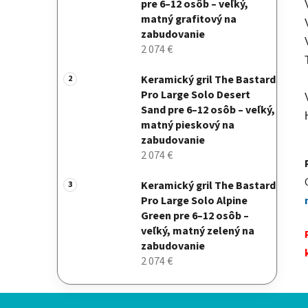
pre 6–12 osôb – veľký,
matný grafitový na
zabudovanie
2 074 €
Keramický gril The Bastard
Pro Large Solo Desert
Sand pre 6–12 osôb – veľký,
matný pieskový na
zabudovanie
2 074 €
Keramický gril The Bastard
Pro Large Solo Alpine
Green pre 6–12 osôb –
veľký, matný zelený na
zabudovanie
2 074 €