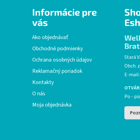
Z
Informácie pre
Sh
á
p
vás
Esh
ä
t
Wel
Ako objednávať
i
Brat
Obchodné podmienky
e
Stará V
Ochrana osobných údajov
Obch. z
Reklamačný poriadok
E-mail
Kontakty
OTVÁR
O nás
Po - pi
Moja objednávka
Pozr