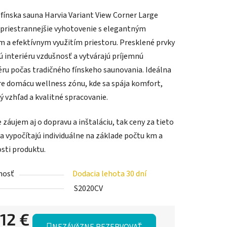
fínska sauna Harvia Variant View Corner Large
priestrannejšie vyhotovenie s elegantným
m a efektívnym využitím priestoru. Presklené prvky
ú interiéru vzdušnosť a vytvárajú príjemnú
ru počas tradičného fínskeho saunovania. Ideálna
re domácu wellness zónu, kde sa spája komfort,
 vzhľad a kvalitné spracovanie.
záujem aj o dopravu a inštaláciu, tak ceny za tieto
sa vypočítajú individuálne na základe počtu km a
ti produktu.
nosť
Dodacia lehota 30 dní
S2020CV
12 €
NEZÁVÄZNE REZERVOVAŤ