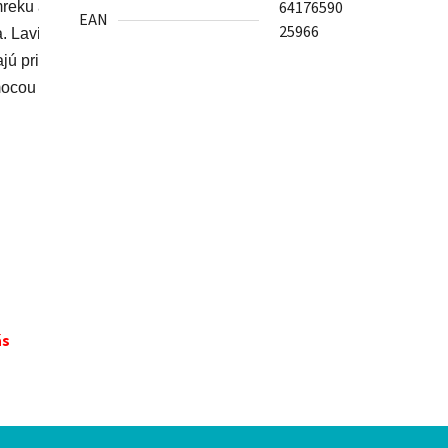
64176590
eku a lavičky sú vyrobené zo svetlej osiky. 

EAN
25966
. Lavičky môžete nainštalovať na obe strany sauny. 
 prirodzené svetlo a vytvárajú otvorený a priestranný pocit. 
ocou voliteľných farebných svetiel ovládaných DMX.
ás