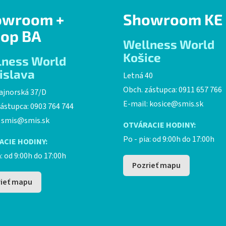
owroom +
Showroom KE
op BA
Wellness World
Košice
lness World
islava
Letná 40
Obch. zástupca: 0911 657 766
ajnorská 37/D
E-mail:
kosice@smis.sk
ástupca: 0903 764 744
:
smis@smis.sk
OTVÁRACIE HODINY:
Po - pia: od 9:00h do 17:00h
ACIE HODINY:
a: od 9:00h do 17:00h
Pozrieť mapu
ieť mapu