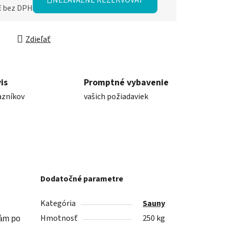
€ bez DPH
ková cena:
Zdieľať
is
Promptné vybavenie
azníkov
vašich požiadaviek
Dodatočné parametre
Kategória
Sauny
Hmotnosť
250 kg
ám pomohli relaxovať, 
takže si oddýchnete a vychutnáte si tepl