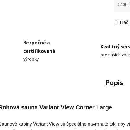
4 400 
Jednot
Tlač
Bezpečné a
Kvalitný serv
certifikované
pre našich zák
výrobky
Popis
Rohová sauna Variant View Corner Large
Saunové kabíny Variant View sú špeciálne navrhnuté tak, aby v