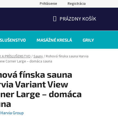
Prihlásenie
Registrácia
PRÁZDNY KOŠÍK
NÁKUPNÝ
KOŠÍK
ÍSLUŠENSTVO
MASÁŽNÉ KRESLÁ
GRILY
INÉ
Y A PRÍSLUŠENSTVO
/
Sauny
/
Rohová fínska sauna Harvia
View Corner Large – domáca sauna
ová fínska sauna
via Variant View
ner Large – domáca
una
:
Harvia Group