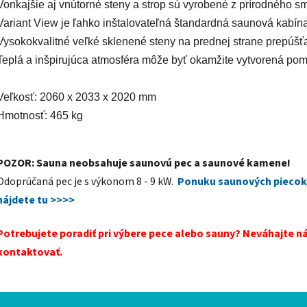
Vonkajšie aj vnútorné steny a strop sú vyrobené z prírodného smr
Variant View je ľahko inštalovateľná štandardná saunová kabína
Vysokokvalitné veľké sklenené steny na prednej strane prepúšťajú
Teplá a inšpirujúca atmosféra môže byť okamžite vytvorená pom
Veľkosť: 2060 x 2033 x 2020 mm
Hmotnosť: 465 kg
POZOR: Sauna neobsahuje saunovú pec a saunové kamene!
Odoprúčaná pec je s výkonom 8 - 9 kW.
Ponuku saunových piecok
nájdete tu >>>>
Potrebujete poradiť pri výbere pece alebo sauny? Neváhajte n
kontaktovať.