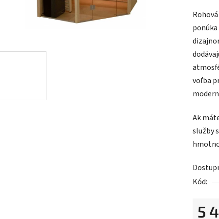
Rohová 
ponúka 
dizajno
dodávaj
atmosfé
voľba p
moderný
Ak máte 
služby 
hmotnos
Dostup
Kód:
5 4