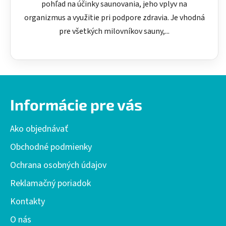
pohľad na účinky saunovania, jeho vplyv na
organizmus a využitie pri podpore zdravia. Je vhodná
pre všetkých milovníkov sauny,...
Z
á
Informácie pre vás
p
ä
Ako objednávať
t
i
Obchodné podmienky
e
Ochrana osobných údajov
Reklamačný poriadok
Kontakty
O nás