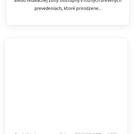
alebo relaxačnej zóny. Dostupný v rôznych drevených
prevedeniach, ktoré prirodzene...