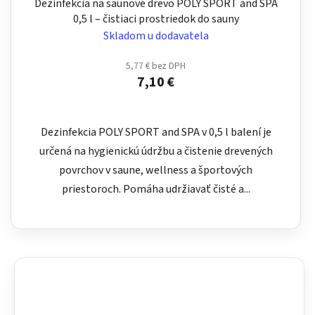
Dezinfekcia na saunové drevo POLY SPORT and SPA
0,5 l – čistiaci prostriedok do sauny
Skladom u dodavatela
5,77 € bez DPH
7,10 €
Dezinfekcia POLY SPORT and SPA v 0,5 l balení je
určená na hygienickú údržbu a čistenie drevených
povrchov v saune, wellness a športových
priestoroch. Pomáha udržiavať čisté a...