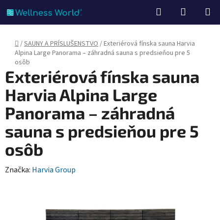
Prejsť
Hľadať
NÁKUP
na
KOŠÍK
obsah
Domov
/
SAUNY A PRÍSLUŠENSTVO
/
Exteriérová fínska sauna Harvia
Alpina Large Panorama – záhradná sauna s predsieňou pre 5
osôb
Exteriérová fínska sauna
Harvia Alpina Large
Panorama – záhradná
sauna s predsieňou pre 5
osôb
Značka:
Harvia Group