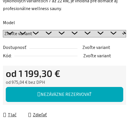
výkonových variantoch 7 až 22 kW, je vhodná pre domáce aj
profesionálne wellness sauny.
Model
Dostupnosť
Zvoľte variant
Kód:
Zvoľte variant
od
1 199,30 €
od
975,04 €
bez DPH
Jednotková cena:
NEZÁVÄZNE REZERVOVAŤ
Tlač
Zdieľať