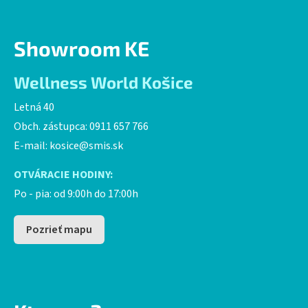
Showroom KE
Wellness World Košice
Letná 40
Obch. zástupca: 0911 657 766
E-mail:
kosice@smis.sk
OTVÁRACIE HODINY:
Po - pia: od 9:00h do 17:00h
Pozrieť mapu