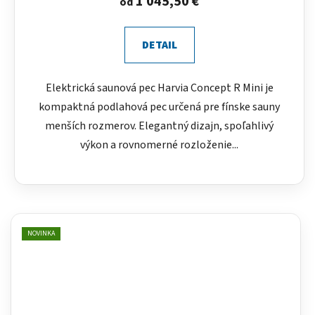
1 045,50 €
od
DETAIL
Elektrická saunová pec Harvia Concept R Mini je
kompaktná podlahová pec určená pre fínske sauny
menších rozmerov. Elegantný dizajn, spoľahlivý
výkon a rovnomerné rozloženie...
NOVINKA