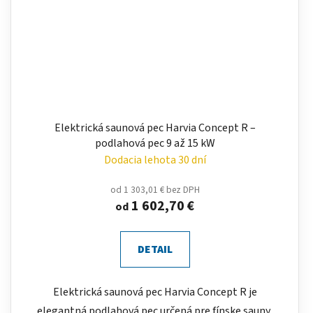
Elektrická saunová pec Harvia Concept R –
podlahová pec 9 až 15 kW
Dodacia lehota 30 dní
od 1 303,01 € bez DPH
1 602,70 €
od
DETAIL
Elektrická saunová pec Harvia Concept R je
elegantná podlahová pec určená pre fínske sauny,