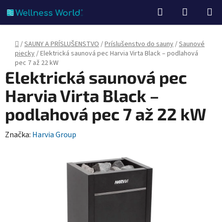
Prejsť
Hľadať
NÁKUP
na
KOŠÍK
obsah
Domov
/
SAUNY A PRÍSLUŠENSTVO
/
Príslušenstvo do sauny
/
Saunové
piecky
/
Elektrická saunová pec Harvia Virta Black – podlahová
pec 7 až 22 kW
Elektrická saunová pec
Harvia Virta Black –
podlahová pec 7 až 22 kW
Značka:
Harvia Group