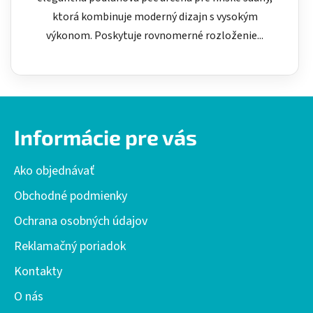
ktorá kombinuje moderný dizajn s vysokým
výkonom. Poskytuje rovnomerné rozloženie...
Z
á
Informácie pre vás
p
ä
Ako objednávať
t
i
Obchodné podmienky
e
Ochrana osobných údajov
Reklamačný poriadok
Kontakty
O nás