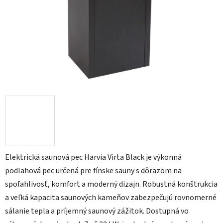
Elektrická saunová pec Harvia Virta Black je výkonná
podlahová pec určená pre fínske sauny s dôrazom na
spoľahlivosť, komfort a moderný dizajn. Robustná konštrukcia
a veľká kapacita saunových kameňov zabezpečujú rovnomerné
sálanie tepla a príjemný saunový zážitok. Dostupná vo