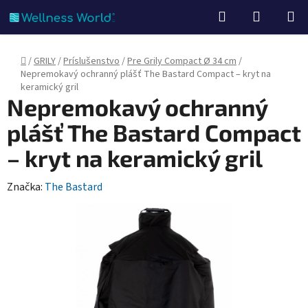
Prejsť
Hľadať
NÁKUP
na
KOŠÍK
obsah
Domov
/
GRILY
/
Príslušenstvo
/
Pre Grily Compact Ø 34 cm
/
Nepremokavý ochranný plášť The Bastard Compact – kryt na
keramický gril
Nepremokavý ochranný
plášť The Bastard Compact
– kryt na keramický gril
Značka:
The Bastard