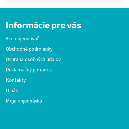
Z
á
Informácie pre vás
p
ä
Ako objednávať
t
i
Obchodné podmienky
e
Ochrana osobných údajov
Reklamačný poriadok
Kontakty
O nás
Moja objednávka