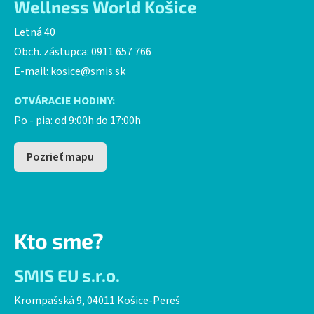
Wellness World Košice
Letná 40
Obch. zástupca: 0911 657 766
E-mail:
kosice@smis.sk
OTVÁRACIE HODINY:
Po - pia: od 9:00h do 17:00h
Pozrieť mapu
Kto sme?
SMIS EU s.r.o.
Krompašská 9, 04011 Košice-Pereš