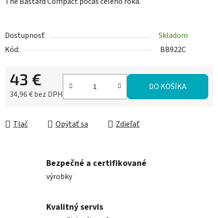
The Bastard Compact počas celého roka.
Dostupnosť
Skladom
Kód:
BB922C
43 €
DO KOŠÍKA
34,96 € bez DPH
Jednotková cena:
Tlač
Opýtať sa
Zdieľať
Bezpečné a certifikované
výrobky
Kvalitný servis