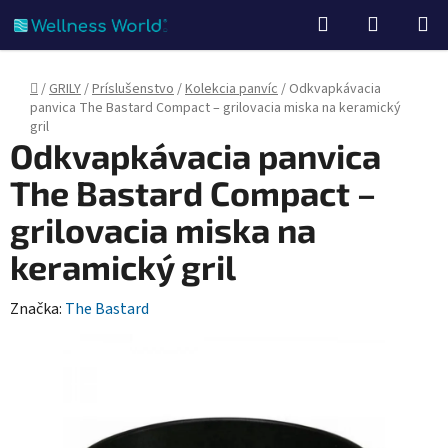
Prejsť
Hľadať
NÁKUP
na
KOŠÍK
obsah
Domov
/
GRILY
/
Príslušenstvo
/
Kolekcia panvíc
/
Odkvapkávacia
panvica The Bastard Compact – grilovacia miska na keramický
gril
Odkvapkávacia panvica
The Bastard Compact –
grilovacia miska na
keramický gril
Značka:
The Bastard