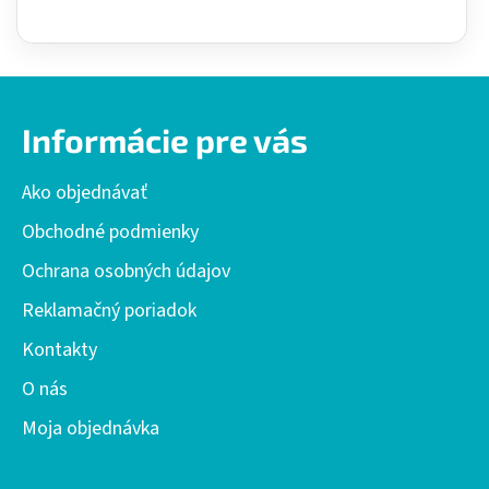
Z
á
Informácie pre vás
p
ä
Ako objednávať
t
i
Obchodné podmienky
e
Ochrana osobných údajov
Reklamačný poriadok
Kontakty
O nás
Moja objednávka