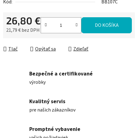
Kód:
BB107C
26,80 €
DO KOŠÍKA
21,79 € bez DPH
Jednotková cena:
Tlač
Opýtať sa
Zdieľať
Bezpečné a certifikované
výrobky
Kvalitný servis
pre našich zákazníkov
Promptné vybavenie
vašich požiadaviek