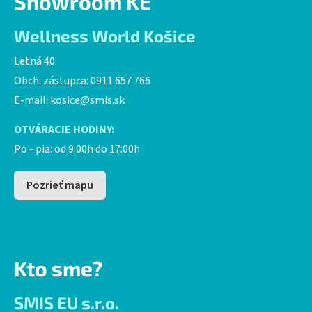
Showroom KE
Wellness World Košice
Letná 40
Obch. zástupca: 0911 657 766
E-mail:
kosice@smis.sk
OTVÁRACIE HODINY:
Po - pia: od 9:00h do 17:00h
Pozrieť mapu
Kto sme?
SMIS EU s.r.o.