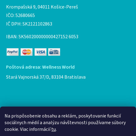
Krompašská 9, 04011 Košice-Pereš
IČO: 52680665
IČ DPH: SK2121102863
IBAN: SK560200000000427152 6053
Poštová adresa: Wellness World
Stará Vajnorská 37/D, 83104 Bratislava
Facebook
Na prispôsobenie obsahu a reklám, poskytovanie funkcií
sociálnych médií a analýzu návštevnosti používame súbory
cookie. Viac informácií
tu
.