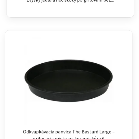
zvyšky jedla a nečistoty po grilovaní bez...
Odkvapkávacia panvica The Bastard Large –
grilovacia miska na keramický gril