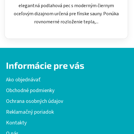
elegantná podlahová pec s moderným čiernym
oceľovým dizajnom určená pre fínske sauny. Ponúka
rovnomerné rozloženie tepla,...
Z
á
Informácie pre vás
p
ä
Ako objednávať
t
i
Obchodné podmienky
e
Ochrana osobných údajov
Reklamačný poriadok
Kontakty
O nás