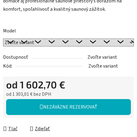
domáce aj profesionálne saunové priestory s dôrazom na
komfort, spoľahlivosť a kvalitný saunový zážitok.
Model
Dostupnosť
Zvoľte variant
Kód:
Zvoľte variant
od
1 602,70 €
od
1 303,01 €
bez DPH
Jednotková cena:
NEZÁVÄZNE REZERVOVAŤ
Tlač
Zdieľať