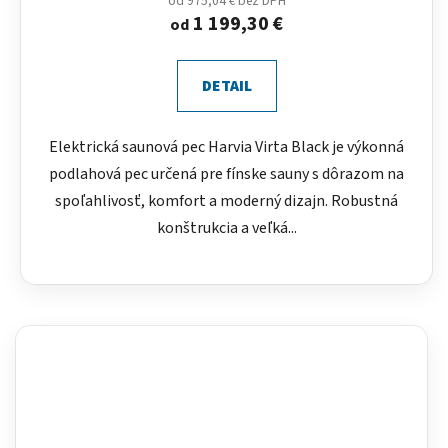
od 975,04 € bez DPH
1 199,30 €
od
DETAIL
Elektrická saunová pec Harvia Virta Black je výkonná
podlahová pec určená pre fínske sauny s dôrazom na
spoľahlivosť, komfort a moderný dizajn. Robustná
konštrukcia a veľká...