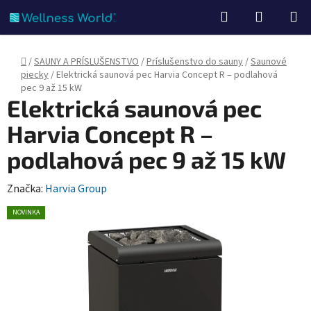
Prejsť
Hľadať
NÁKUP
na
KOŠÍK
obsah
Domov
/
SAUNY A PRÍSLUŠENSTVO
/
Príslušenstvo do sauny
/
Saunové
piecky
/
Elektrická saunová pec Harvia Concept R – podlahová
pec 9 až 15 kW
Elektrická saunová pec
Harvia Concept R –
podlahová pec 9 až 15 kW
Značka:
Harvia Group
NOVINKA