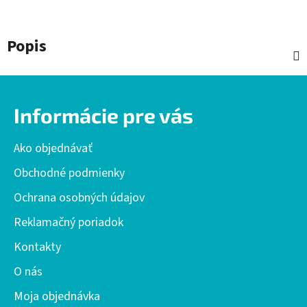
Popis
Z
á
Informácie pre vás
p
ä
Ako objednávať
t
i
Obchodné podmienky
e
Ochrana osobných údajov
Reklamačný poriadok
Kontakty
O nás
Moja objednávka