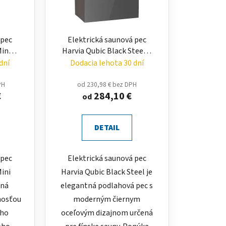
 pec
Elektrická saunová pec
ini
Harvia Qubic Black Steel –
 pec
podlahová pec 4,5 až 9 kW
dní
Dodacia lehota 30 dní
PH
od 230,98 € bez DPH
€
284,10 €
od
DETAIL
 pec
Elektrická saunová pec
ini
Harvia Qubic Black Steel je
tná
elegantná podlahová pec s
nosťou
moderným čiernym
eho
oceľovým dizajnom určená