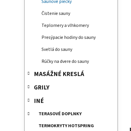
Saunové piecky
Čistenie sauny
Teplomery a vlhkomery
Presýpacie hodiny do sauny
Svetlá do sauny
Rúčky na dvere do sauny
MASÁŽNÉ KRESLÁ
GRILY
INÉ
TERASOVÉ DOPLNKY
TERMOKRYTY HOTSPRING