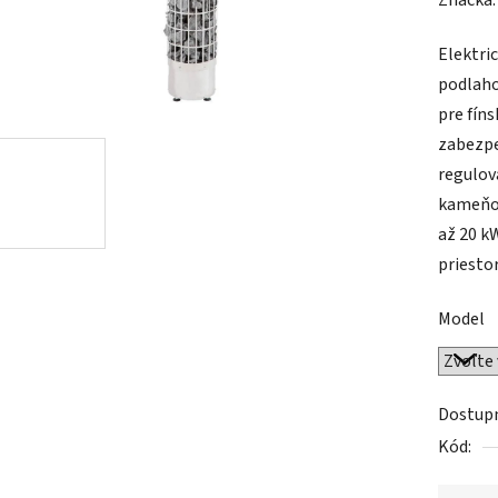
Značka
Elektri
podlaho
pre fín
zabezpe
regulov
kameňov
až 20 k
priestor
Model
Dostup
Kód: