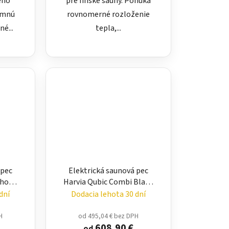
ého
pre fínske sauny. Ponúka
jemnú
rovnomerné rozloženie
é...
tepla,...
 pec
Elektrická saunová pec
ahová
Harvia Qubic Combi Black
Steel – podlahová pec 6 až
dní
Dodacia lehota 30 dní
9 kW
H
od 495,04 € bez DPH
608,90 €
od