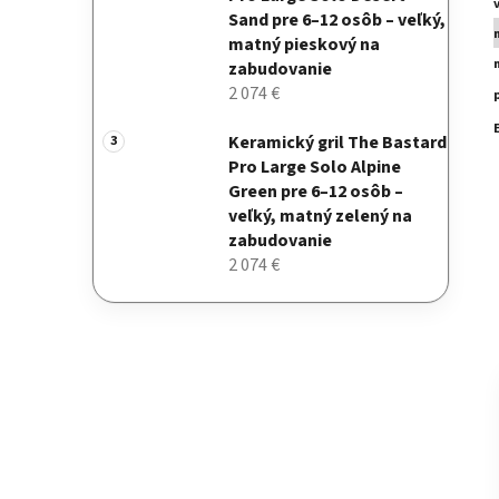
Sand pre 6–12 osôb – veľký,
matný pieskový na
zabudovanie
2 074 €
Keramický gril The Bastard
Pro Large Solo Alpine
Green pre 6–12 osôb –
veľký, matný zelený na
zabudovanie
2 074 €