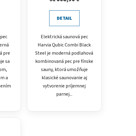
DETAIL
 pec
Elektrická saunová pec
derná
Harvia Qubic Combi Black
á pre
Steel je moderná podlahová
je sa
kombinovaná pec pre fínske
nom,
sauny, ktorá umožňuje
om a
klasické saunovanie aj
žením
vytvorenie príjemnej
parnej...