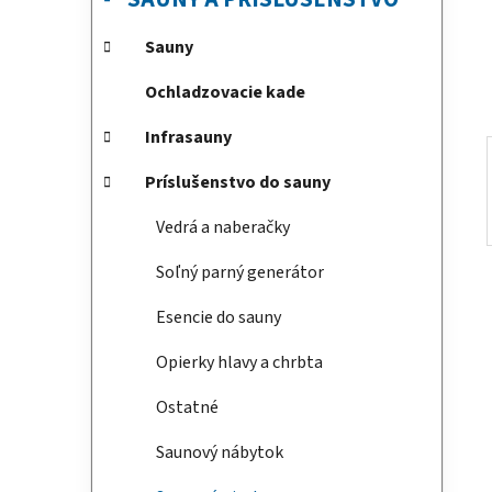
e
n
e
Sauny
l
Ochladzovacie kade
Infrasauny
Príslušenstvo do sauny
Vedrá a naberačky
Soľný parný generátor
Esencie do sauny
Opierky hlavy a chrbta
Ostatné
Saunový nábytok