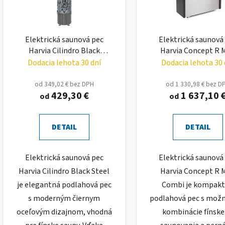
Elektrická saunová pec
Elektrická saunová
Harvia Cilindro Black
Harvia Concept R M
Steel – podlahová pec 6,6
Combi – podlahová
Dodacia lehota 30 dní
Dodacia lehota 30 
až 13,5 kW
4,5 až 7,5 kW
od 349,02 € bez DPH
od 1 330,98 € bez D
429,30 €
1 637,10 
od
od
DETAIL
DETAIL
Elektrická saunová pec
Elektrická saunová
Harvia Cilindro Black Steel
Harvia Concept R M
je elegantná podlahová pec
Combi je kompak
s moderným čiernym
podlahová pec s mož
oceľovým dizajnom, vhodná
kombinácie fínsk