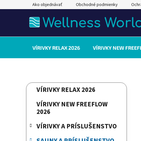
Prejsť
Ako objednávať
Obchodné podmienky
Ochr
na
obsah
VÍRIVKY RELAX 2026
VÍRIVKY NEW FREEF
B
K
Preskočiť
VÍRIVKY RELAX 2026
a
kategórie
o
t
č
VÍRIVKY NEW FREEFLOW
e
n
2026
g
ý
ó
VÍRIVKY A PRÍSLUŠENSTVO
p
r
a
i
SAUNY A PRÍSLUŠENSTVO