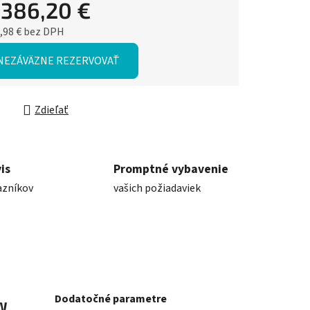
d
386,20 €
,98 €
bez DPH
ková cena:
NEZÁVÄZNE REZERVOVAŤ
Zdieľať
is
Promptné vybavenie
azníkov
vašich požiadaviek
Dodatočné parametre
kW