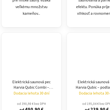
pre fínske sauny. Vďaka
saunovania a parn
veľkému množstvu
efektu. Ponúka prí
kameňov...
vlhkosť a rovnomern
Elektrická saunová pec
Elektrická saunová
Harvia Qubic Combi –
Harvia Qubic – podl
podlahová pec 6 až 9 kW
pec 4,5 až 9 kW
Dodacia lehota 30 dní
Dodacia lehota 30 
od 390,98 € bez DPH
od 195,04 € bez DP
480,90 €
239,90 €
od
od