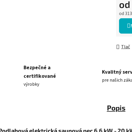
o
od
313
Jednot
Tlač
Bezpečné a
Kvalitný serv
certifikované
pre našich zák
výrobky
Popis
Podlahová elektrická saunová pec 6,6 kW - 20 