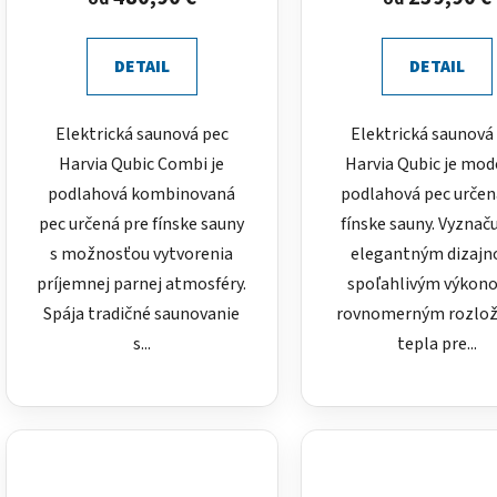
DETAIL
DETAIL
Elektrická saunová pec
Elektrická saunová
Harvia Qubic Combi je
Harvia Qubic je mo
podlahová kombinovaná
podlahová pec určen
pec určená pre fínske sauny
fínske sauny. Vyznaču
s možnosťou vytvorenia
elegantným dizaj
príjemnej parnej atmosféry.
spoľahlivým výkon
Spája tradičné saunovanie
rovnomerným rozlo
s...
tepla pre...