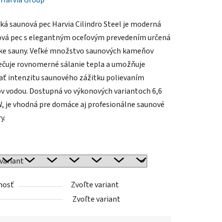
:
Harvia Group
cká saunová pec Harvia Cilindro Steel je moderná
vá pec s elegantným oceľovým prevedením určená
ske sauny. Veľké množstvo saunových kameňov
čuje rovnomerné sálanie tepla a umožňuje
ať intenzitu saunového zážitku polievaním
 vodou. Dostupná vo výkonových variantoch 6,6
W, je vhodná pre domáce aj profesionálne saunové
y.
nosť
Zvoľte variant
Zvoľte variant