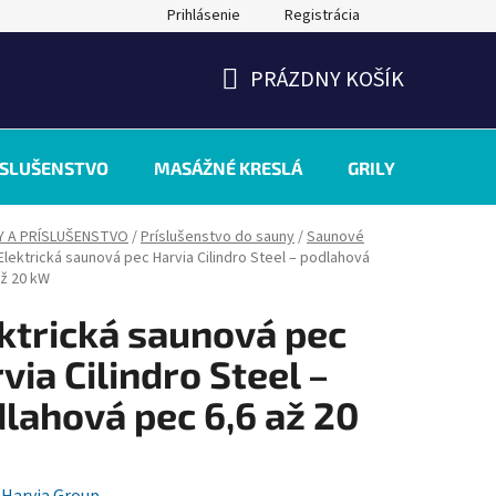
Prihlásenie
Registrácia
PRÁZDNY KOŠÍK
NÁKUPNÝ
KOŠÍK
ÍSLUŠENSTVO
MASÁŽNÉ KRESLÁ
GRILY
INÉ
Y A PRÍSLUŠENSTVO
/
Príslušenstvo do sauny
/
Saunové
Elektrická saunová pec Harvia Cilindro Steel – podlahová
až 20 kW
ktrická saunová pec
via Cilindro Steel –
lahová pec 6,6 až 20