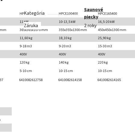
Saunové
Kategória
HPCE1104
HPCE100400
HPCE165400
piecky
11 kW
10-13,5 kW
16,5-20 kW
Záruka
2 roky
0 mm
365x365x1070 mm
355x355x1300 mm
450x450x1300 mm
11,60 kg
18,10 kg
25,90 kg
9-18 m3
9-20 m3
15-30 m3
400V
400V
400V
120 kg
140 kg
220 kg
5-10 cm
10-15 cm
10-15 cm
37
6410082612758
6410082614158
6410082614165
m