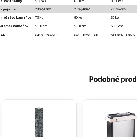
veľkosť sauny
5-9 m3
6-10 m3
8-14 m3
napájanie
230V/400V
230V/400V
230V/400V
množstvo kameňov
75 kg
80 kg
80 kg
priemer kameňov
5-10 cm
5-10 cm
5-10 cm
EAN
6410082645251
6410082610068
6410082610075
Podobné prod