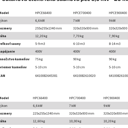
Model
HPCE66400
HPCE700400
HPCE900400
výkon
6,6 kW
7 kW
9 kW
rozmery
255x255x1340 mm
320x320x930 mm
320x320x93
váha
12,20 kg
7,70 kg
7,90 kg
veľkosť sauny
5-9 m3
6-10 m3
8-14 m3
napájanie
400V
400V
400V
množstvo kameňov
75 kg
90 kg
90 kg
priemer kameňov
5-10 cm
5-10 cm
5-10 cm
EAN
6410082645381
6410082610020
64100826100
Model
HPC66400
HPC700400
HPC900400
výkon
6,6 kW
7 kW
9 kW
rozmery
225x255x1340 mm
320x320x930 mm
320x320x930 m
váha
12,60 kg
10,00 kg
10,20 kg