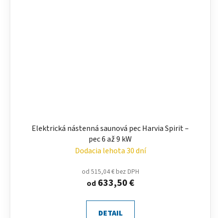
Elektrická nástenná saunová pec Harvia Spirit –
pec 6 až 9 kW
Dodacia lehota 30 dní
od 515,04 € bez DPH
633,50 €
od
DETAIL