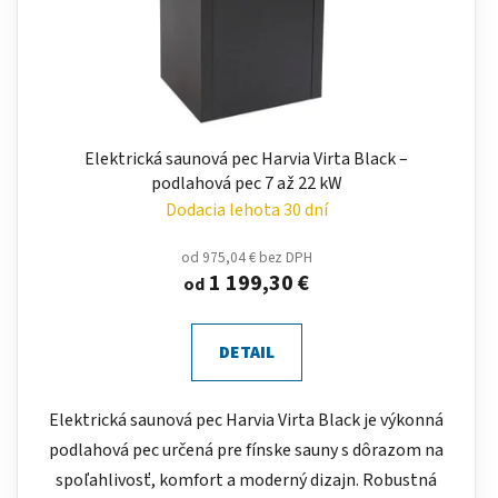
Elektrická saunová pec Harvia Virta Black –
podlahová pec 7 až 22 kW
Dodacia lehota 30 dní
od 975,04 € bez DPH
1 199,30 €
od
DETAIL
Elektrická saunová pec Harvia Virta Black je výkonná
podlahová pec určená pre fínske sauny s dôrazom na
spoľahlivosť, komfort a moderný dizajn. Robustná