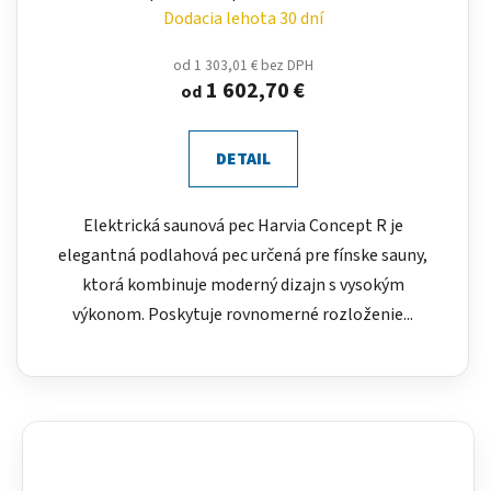
Dodacia lehota 30 dní
od 1 303,01 € bez DPH
1 602,70 €
od
DETAIL
Elektrická saunová pec Harvia Concept R je
elegantná podlahová pec určená pre fínske sauny,
ktorá kombinuje moderný dizajn s vysokým
výkonom. Poskytuje rovnomerné rozloženie...