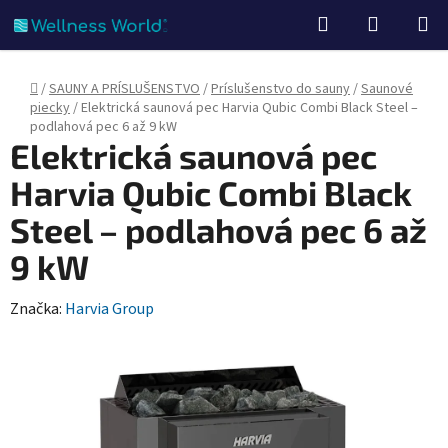
Prejsť
Hľadať
NÁKUP
na
KOŠÍK
obsah
Domov
/
SAUNY A PRÍSLUŠENSTVO
/
Príslušenstvo do sauny
/
Saunové
piecky
/
Elektrická saunová pec Harvia Qubic Combi Black Steel –
podlahová pec 6 až 9 kW
Elektrická saunová pec
Harvia Qubic Combi Black
Steel – podlahová pec 6 až
9 kW
Značka:
Harvia Group