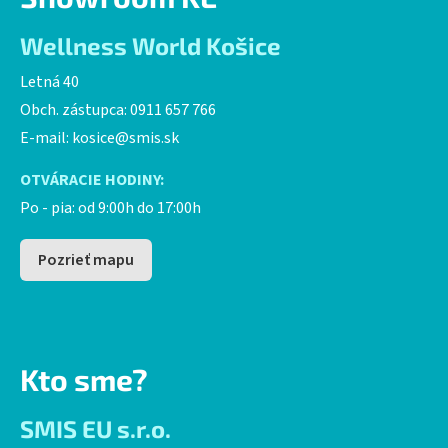
Wellness World Košice
Letná 40
Obch. zástupca: 0911 657 766
E-mail:
kosice@smis.sk
OTVÁRACIE HODINY:
Po - pia: od 9:00h do 17:00h
Pozrieť mapu
Kto sme?
SMIS EU s.r.o.