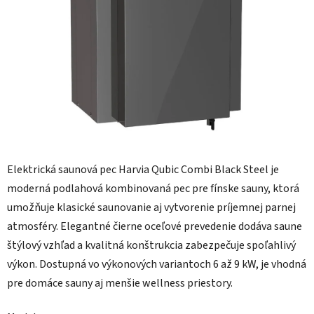
Elektrická saunová pec Harvia Qubic Combi Black Steel je
moderná podlahová kombinovaná pec pre fínske sauny, ktorá
umožňuje klasické saunovanie aj vytvorenie príjemnej parnej
atmosféry. Elegantné čierne oceľové prevedenie dodáva saune
štýlový vzhľad a kvalitná konštrukcia zabezpečuje spoľahlivý
výkon. Dostupná vo výkonových variantoch 6 až 9 kW, je vhodná
pre domáce sauny aj menšie wellness priestory.