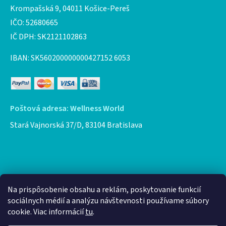
Krompašská 9, 04011 Košice-Pereš
IČO: 52680665
IČ DPH: SK2121102863
IBAN: SK560200000000427152 6053
Poštová adresa: Wellness World
Stará Vajnorská 37/D, 83104 Bratislava
Facebook
Na prispôsobenie obsahu a reklám, poskytovanie funkcií
sociálnych médií a analýzu návštevnosti používame súbory
cookie. Viac informácií
tu
.