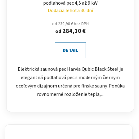
podlahová pec 4,5 až 9 kW
Dodacia lehota 30 dní
od 230,98 € bez DPH
284,10 €
od
DETAIL
Elektrická saunová pec Harvia Qubic Black Steel je
elegantná podlahová pec s moderným čiernym
oceľovým dizajnom určená pre fínske sauny. Ponúka
rovnomerné rozloženie tepla,...