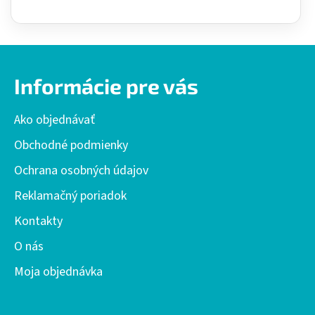
Z
á
Informácie pre vás
p
ä
Ako objednávať
t
i
Obchodné podmienky
e
Ochrana osobných údajov
Reklamačný poriadok
Kontakty
O nás
Moja objednávka