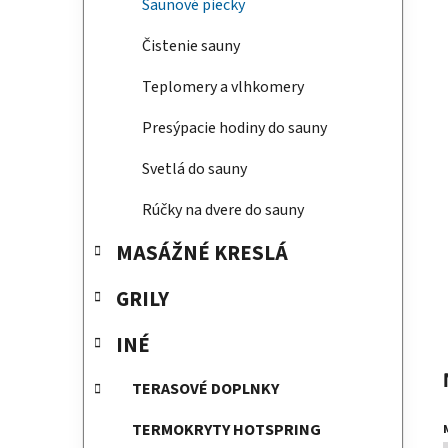
Saunové piecky
Čistenie sauny
Teplomery a vlhkomery
Presýpacie hodiny do sauny
Svetlá do sauny
Rúčky na dvere do sauny
MASÁŽNÉ KRESLÁ
GRILY
INÉ
TERASOVÉ DOPLNKY
TERMOKRYTY HOTSPRING