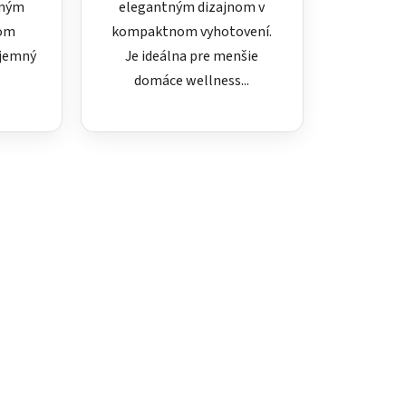
tným
elegantným dizajnom v
lom
kompaktnom vyhotovení.
íjemný
Je ideálna pre menšie
domáce wellness...