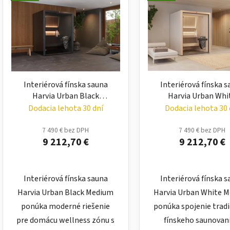
Interiérová fínska sauna
Interiérová fínska 
Harvia Urban Black
Harvia Urban Whi
Medium – moderná
Medium – moder
Dodacia lehota 30 dní
Dodacia lehota 30 
domáca sauna
domáca sauna
7 490 € bez DPH
7 490 € bez DPH
9 212,70 €
9 212,70 €
Interiérová fínska sauna
Interiérová fínska 
Harvia Urban Black Medium
Harvia Urban White 
ponúka moderné riešenie
ponúka spojenie trad
pre domácu wellness zónu s
fínskeho saunovani