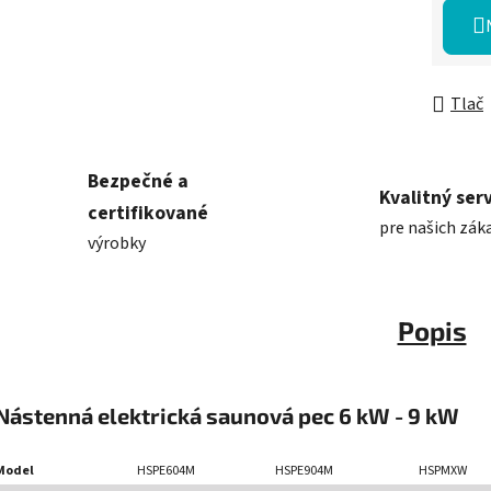
Jednot
Tlač
Bezpečné a
Kvalitný serv
certifikované
pre našich zák
výrobky
Popis
Nástenná elektrická saunová pec 6 kW - 9 kW
Model
HSPE604M
HSPE904M
HSPMXW