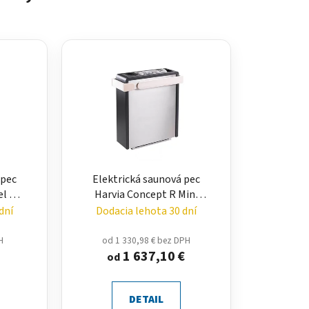
 pec
Elektrická saunová pec
el –
Harvia Concept R Mini
ž 20
Combi – podlahová pec
dní
Dodacia lehota 30 dní
4,5 až 7,5 kW
H
od 1 330,98 € bez DPH
1 637,10 €
od
DETAIL