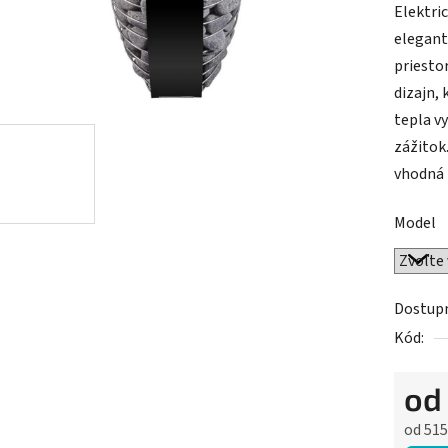
Elektri
elegantn
priesto
dizajn,
tepla v
zážitok
vhodná 
Model
Dostup
Kód:
o
od
515