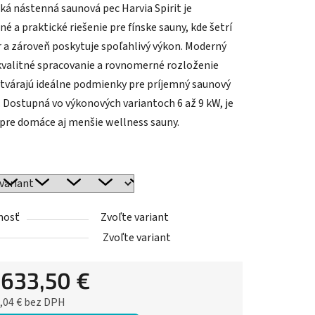
cká nástenná saunová pec Harvia Spirit je
é a praktické riešenie pre fínske sauny, kde šetrí
r a zároveň poskytuje spoľahlivý výkon. Moderný
 kvalitné spracovanie a rovnomerné rozloženie
ytvárajú ideálne podmienky pre príjemný saunový
. Dostupná vo výkonových variantoch 6 až 9 kW, je
pre domáce aj menšie wellness sauny.
nosť
Zvoľte variant
Zvoľte variant
d
633,50 €
,04 €
bez DPH