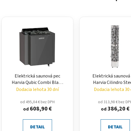
Elektrická saunová pec
Elektrická saunová
Harvia Qubic Combi Black
Harvia Cilindro Ste
Steel – podlahová pec 6 až
podlahová pec 6,6 a
Dodacia lehota 30 dní
Dodacia lehota 30 
9 kW
kW
od 495,04 € bez DPH
od 313,98 € bez DP
608,90 €
386,20 €
od
od
DETAIL
DETAIL