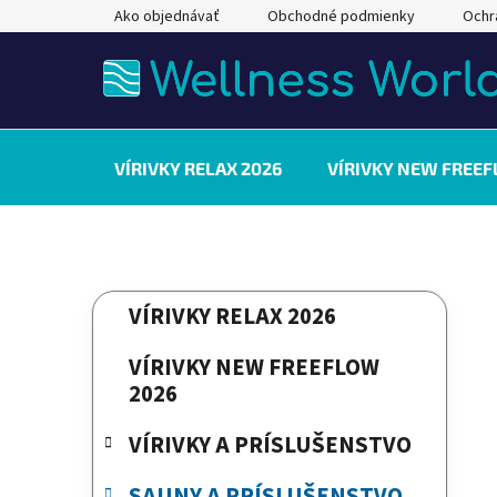
Prejsť
Ako objednávať
Obchodné podmienky
Ochr
na
obsah
VÍRIVKY RELAX 2026
VÍRIVKY NEW FREEF
B
K
Preskočiť
VÍRIVKY RELAX 2026
a
kategórie
o
t
č
VÍRIVKY NEW FREEFLOW
e
n
2026
g
ý
ó
VÍRIVKY A PRÍSLUŠENSTVO
p
r
a
i
SAUNY A PRÍSLUŠENSTVO