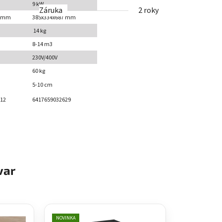
9 kW
Záruka
2 roky
7 mm
385x334x687 mm
14 kg
8-14 m3
230V/400V
60 kg
5-10 cm
12
6417659032629
var
NOVINKA