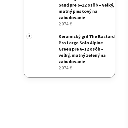
Sand pre 6–12 osôb – veľký,
matný pieskový na
zabudovanie
2 074 €
Keramický gril The Bastard
Pro Large Solo Alpine
Green pre 6–12 osôb –
veľký, matný zelený na
zabudovanie
2 074 €