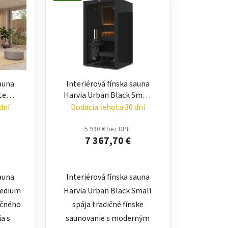
sauna
Interiérová fínska sauna
te
Harvia Urban Black Small
ná
– moderná domáca sauna
dní
Dodacia lehota 30 dní
5 990 € bez DPH
7 367,70 €
sauna
Interiérová fínska sauna
Medium
Harvia Urban Black Small
ičného
spája tradičné fínske
a s
saunovanie s moderným