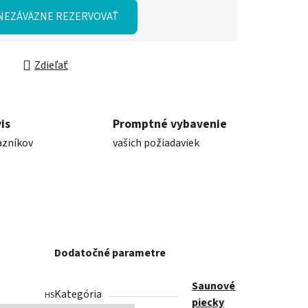
ková cena:
NEZÁVÄZNE REZERVOVAŤ
Zdieľať
is
Promptné vybavenie
azníkov
vašich požiadaviek
Dodatočné parametre
Saunové
Kategória
HSP904MXW
piecky