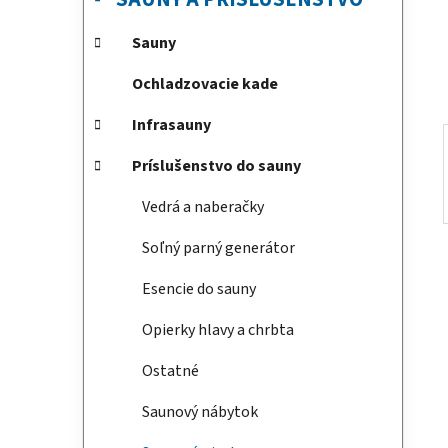
e
n
e
Sauny
l
Ochladzovacie kade
Infrasauny
Príslušenstvo do sauny
Vedrá a naberačky
Soľný parný generátor
Esencie do sauny
Opierky hlavy a chrbta
Ostatné
Saunový nábytok