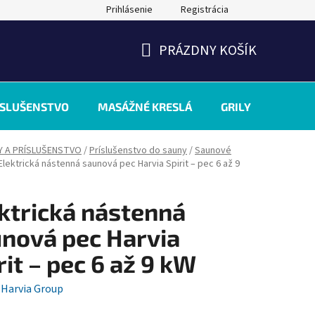
Prihlásenie
Registrácia
PRÁZDNY KOŠÍK
NÁKUPNÝ
KOŠÍK
ÍSLUŠENSTVO
MASÁŽNÉ KRESLÁ
GRILY
INÉ
Y A PRÍSLUŠENSTVO
/
Príslušenstvo do sauny
/
Saunové
Elektrická nástenná saunová pec Harvia Spirit – pec 6 až 9
ktrická nástenná
nová pec Harvia
rit – pec 6 až 9 kW
:
Harvia Group