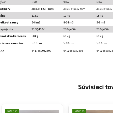
výkon
6 kW
9 kW
6 kW
rozmery
385x334x687 mm
385x334x687 mm
385x334x68
váha
11 kg
12 kg
13 kg
veľkosť sauny
5-8 m3
8-14 m3
5-8 m3
napájanie
230V/400V
230V/400V
230V/400V
množstvo kameňov
60 kg
60 kg
60 kg
priemer kameňov
5-10 cm
5-10 cm
5-10 cm
EAN
6417659032599
6417659032605
64176590326
Súvisiaci to
NOVINKA
NOVINKA