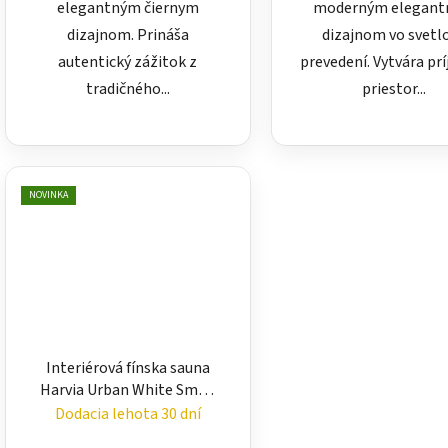
elegantným čiernym
moderným elegan
dizajnom. Prináša
dizajnom vo svet
autentický zážitok z
prevedení. Vytvára pr
tradičného...
priestor...
NOVINKA
Interiérová fínska sauna
Harvia Urban White Small
– moderná domáca sauna
Dodacia lehota 30 dní