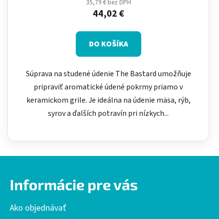
35,79 € bez DPH
44,02 €
DO KOŠÍKA
Súprava na studené údenie The Bastard umožňuje
pripraviť aromatické údené pokrmy priamo v
keramickom grile. Je ideálna na údenie mäsa, rýb,
syrov a ďalších potravín pri nízkych...
Z
á
Informácie pre vás
p
ä
Ako objednávať
t