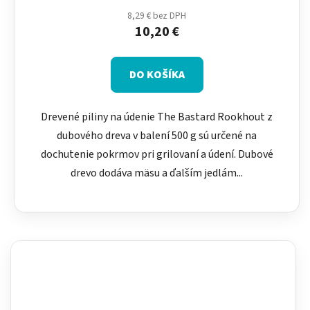
8,29 € bez DPH
10,20 €
DO KOŠÍKA
Drevené piliny na údenie The Bastard Rookhout z
dubového dreva v balení 500 g sú určené na
dochutenie pokrmov pri grilovaní a údení. Dubové
drevo dodáva mäsu a ďalším jedlám...