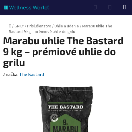
Prejsť
Hľadať
NÁKUP
na
KOŠÍK
obsah
Domov
/
GRILY
/
Príslušenstvo
/
Uhlie a údenie
/
Marabu uhlie The
Bastard 9 kg – prémiové uhlie do grilu
Marabu uhlie The Bastard
9 kg – prémiové uhlie do
grilu
Značka:
The Bastard