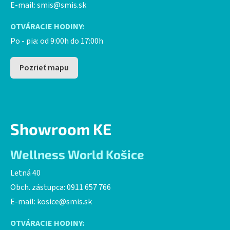
E-mail:
smis@smis.sk
OTVÁRACIE HODINY:
Po - pia: od 9:00h do 17:00h
Pozrieť mapu
Showroom KE
Wellness World Košice
Letná 40
Obch. zástupca: 0911 657 766
E-mail:
kosice@smis.sk
OTVÁRACIE HODINY: